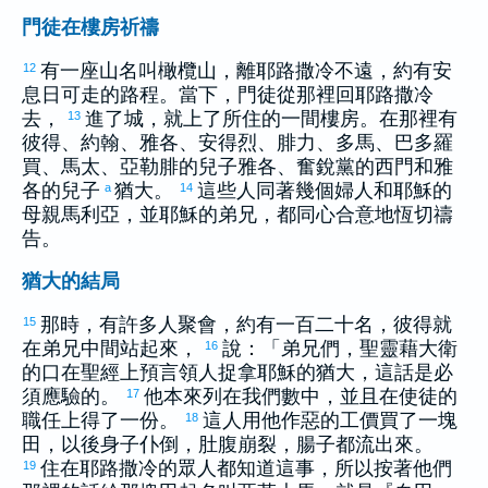
門徒在樓房祈禱
有一座山名叫
橄欖
山，離
耶路撒冷
不遠，約有安
12
息日可走的路程。當下，門徒從那裡回
耶路撒冷
去，
進了城，就上了所住的一間樓房。在那裡有
13
彼得
、
約翰
、
雅各
、
安得烈
、
腓力
、
多馬
、
巴多羅
買
、
馬太
、
亞勒腓
的兒子
雅各
、奮銳黨的
西門
和
雅
各
的兒子
猶大
。
這些人同著幾個婦人和耶穌的
a
14
母親
馬利亞
，並耶穌的弟兄，都同心合意地恆切禱
告。
猶大的結局
那時，有許多人聚會，約有一百二十名，
彼得
就
15
在弟兄中間站起來，
說：「弟兄們，聖靈藉
大衛
16
的口在聖經上預言領人捉拿耶穌的
猶大
，這話是必
須應驗的。
他本來列在我們數中，並且在使徒的
17
職任上得了一份。
這人用他作惡的工價買了一塊
18
田，以後身子仆倒，肚腹崩裂，腸子都流出來。
住在
耶路撒冷
的眾人都知道這事，所以按著他們
19