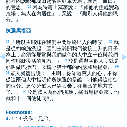
那裡的話給那塊田起名叫
亞革大馬
，就是『血田』
的意思。
因為詩篇上寫著說：『願他的住處變為
20
荒場，無人在內居住』，又說：『願別人得他的職
分。』
揀選馬提亞
「所以主耶穌在我們中間始終出入的時候，
就
21
22
是從
約翰
施洗起，直到主離開我們被接上升的日子
為止，必須從那常與我們做伴的人中立一位與我們
同作耶穌復活的見證。」
於是選舉兩個人，就是
23
那叫做
巴撒巴
、又稱呼
猶士都
的
約瑟
和
馬提亞
。
24-
眾人就禱告說：「主啊，你知道萬人的心，求你
25
從這兩個人中指明你所揀選的是誰，叫他得這使徒
的位分。這位分
猶大
已經丟棄，往自己的地方去
了。」
於是眾人為他們搖籤，搖出
馬提亞
來，他
26
就和十一個使徒同列。
Footnotes:
a.
1:13 或作：兄弟。