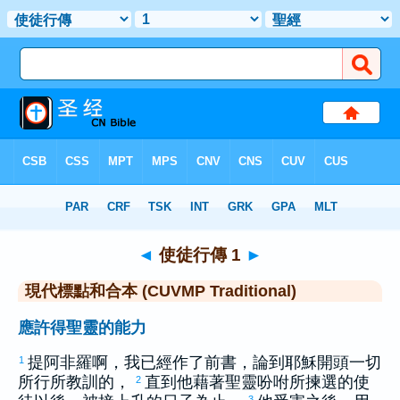
聖經
>
CUVMPT
> 使徒行傳 1
◄
使徒行傳 1
►
現代標點和合本 (CUVMP Traditional)
應許得聖靈的能力
提阿非羅
啊，我已經作了前書，論到耶穌開頭一切
1
所行所教訓的，
直到他藉著聖靈吩咐所揀選的使
2
3