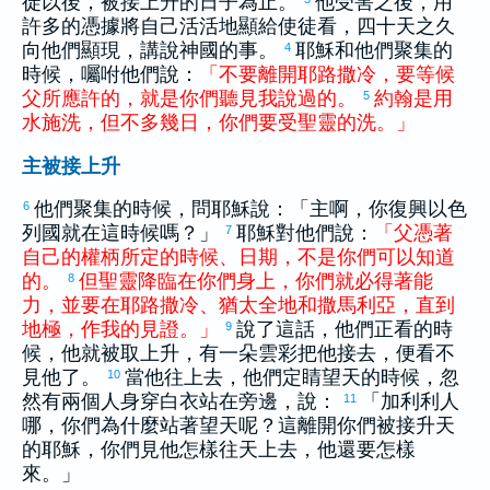
徒以後，被接上升的日子為止。
他受害之後，用
許多的憑據將自己活活地顯給使徒看，四十天之久
向他們顯現，講說神國的事。
耶穌和他們聚集的
4
時候，囑咐他們說：
「
不
要
離開
耶路撒冷
，
要
等候
父
所
應許
的
，
就是
你們
聽見
我
說
過
的
。
約翰
是
用
5
水
施洗
，
但
不
多
幾
日
，
你們
要
受
聖
靈
的
洗
。
」
主被接上升
他們聚集的時候，問耶穌說：「主啊，你復興
以色
6
列
國就在這時候嗎？」
耶穌對他們說：
「
父
憑著
7
自己
的
權柄
所
定
的
時候
、
日期
，
不
是
你們
可以
知道
的
。
但
聖
靈
降臨
在
你們
身
上
，
你們
就
必
得著
能
8
力
，
並
要
在
耶路撒冷
、
猶太
全
地
和
撒馬利亞
，
直到
地極
，
作
我
的
見證
。
」
說了這話，他們正看的時
9
候，他就被取上升，有一朵雲彩把他接去，便看不
見他了。
當他往上去，他們定睛望天的時候，忽
10
然有兩個人身穿白衣站在旁邊，說：
「
加利利
人
11
哪，你們為什麼站著望天呢？這離開你們被接升天
的耶穌，你們見他怎樣往天上去，他還要怎樣
來。」