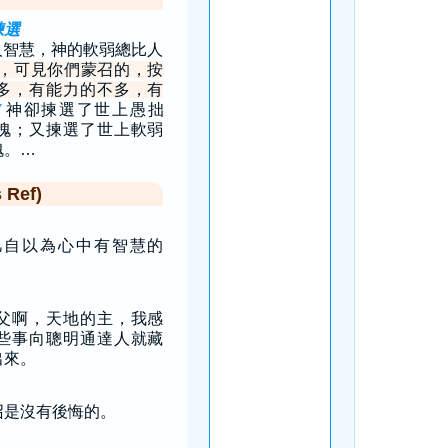
揀選
人智慧，神的軟弱總比人
，可見你們蒙召的，按
多，有能力的不多，有
神卻揀選了世上愚拙
7
愧；又揀選了世上軟弱
愧。…
Ref)
凡自以為心中有智慧的
」
父啊，天地的主，我感
些事向聰明通達人就藏
出來。
召是沒有後悔的。