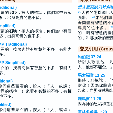
tional)
世人厭惡的乃神所
所蒙的召喚：按人的標準，你們當中有智
因神的愚拙總比
25
多，出身高貴的也不多。
強壯。
弟兄們哪
26
著肉體有智慧的不
lified)
尊貴的也不多。
2
所蒙的召唤：按人的标准，你们当中有智
的，叫有智慧的羞
多，出身高贵的也不多。
的，叫那強壯的羞
raditional)
交叉引用 (Cross 
蒙召的，按著肉體有智慧的不多，有能力
多。
約伯記 37:24
所以人敬畏他，
implified)
人，他都不顧念。
蒙召的，按着肉体有智慧的不多，有能力
多。
馬太福音 11:25
那時，耶穌說：「
ional)
謝你！因為你將這
你們這些蒙召的，按人（「人」或譯：
起來，向嬰孩就顯
世界的標準」）來看有智慧的不多，有權
也不多。
羅馬書 11:29
因為神的恩賜和選
fied)
你们这些蒙召的，按人（「人」或译：
哥林多前書 1:20