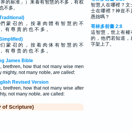
世界的标准」）来看有智慧的不多，有权
智慧人在哪裡？文
也不多。
士在哪裡？神豈不
愚拙嗎？
ditional)
 們 蒙 召 的 ， 按 著 肉 體 有 智 慧 的 不
哥林多前書 2:8
， 有 尊 貴 的 也 不 多 。
這智慧，世上有權
的，他們若知道，
plified)
字架上了。
 们 蒙 召 的 ， 按 着 肉 体 有 智 慧 的 不
， 有 尊 贵 的 也 不 多 。
ing James Bible
g, brethren, how that not many wise men
ny mighty, not many noble,
are called
:
nglish Revised Version
, brethren, how that not many wise after
hty, not many noble, are called:
f Scripture)