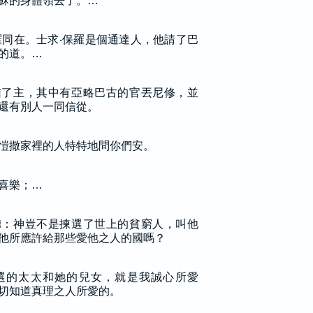
穌的身體領去了。…
羅同在。士求‧保羅是個通達人，他請了巴
的道。…
信了主，其中有亞略巴古的官丟尼修，並
還有別人一同信從。
愷撒家裡的人特特地問你們安。
喜樂；…
聽：神豈不是揀選了世上的貧窮人，叫他
他所應許給那些愛他之人的國嗎？
選的太太和她的兒女，就是我誠心所愛
切知道真理之人所愛的。