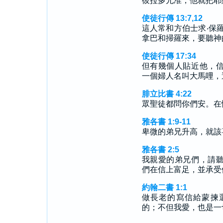
彼拉多允准，他就把耶
使徒行傳 13:7,12
這人常和方伯士求‧保
拿巴和掃羅來，要聽神
使徒行傳 17:34
但有幾個人貼近他，
一個婦人名叫大馬哩，
腓立比書 4:22
眾聖徒都問你們安。在
雅各書 1:9-11
卑微的弟兄升高，就該
雅各書 2:5
我親愛的弟兄們，請
們在信上富足，並承受
約翰二書 1:1
做長老的寫信給蒙揀
的；不但我愛，也是一