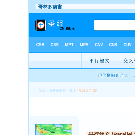
聖經
>
哥林多前書
>
章 1
> 聖經金句 26
平行經文 (Parallel 