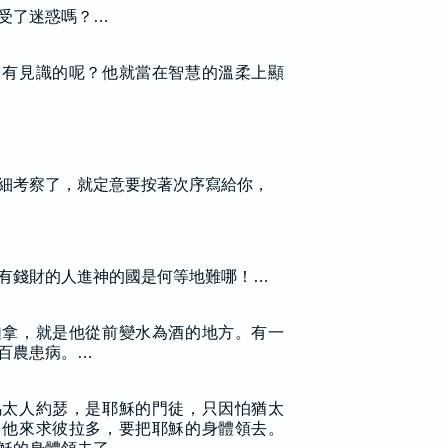
受了迷惑嗎？…
、有見識的呢？他就當在智慧的溫柔上顯
細考察了，就定意要按著次序寫給你，
有錢財的人進神的國是何等地難哪！…
迦拿，就是他從前變水為酒的地方。有一
百農患病。…
馬太人約瑟，是耶穌的門徒，只因怕猶太
，他來求彼拉多，要把耶穌的身體領去。