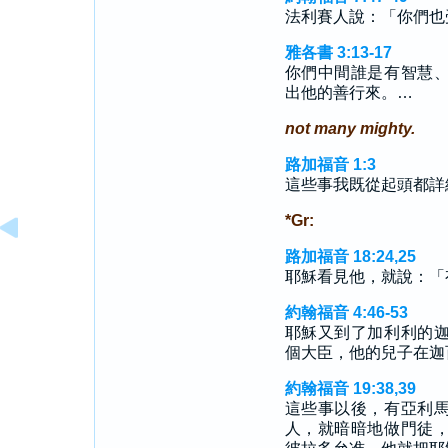
法利賽人說：「你們也
雅各書 3:13-17
你們中間誰是有智慧
出他的善行來。…
not many mighty.
路加福音 1:3
這些事我既從起頭都詳
*Gr:
路加福音 18:24,25
耶穌看見他，就說：「
約翰福音 4:46-53
耶穌又到了加利利的
個大臣，他的兒子在迦
約翰福音 19:38,39
這些事以後，有亞利
人，就暗暗地做門徒