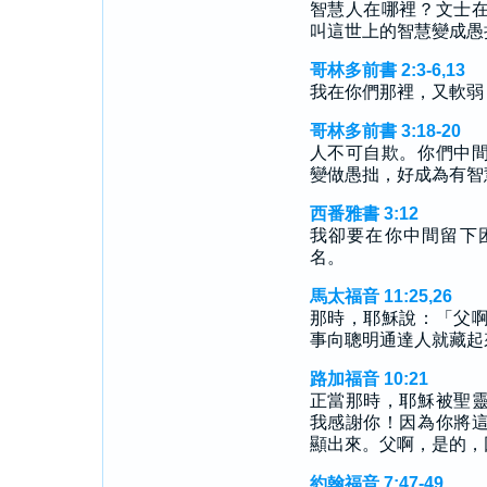
智慧人在哪裡？文士
叫這世上的智慧變成愚
哥林多前書 2:3-6,13
我在你們那裡，又軟弱
哥林多前書 3:18-20
人不可自欺。你們中
變做愚拙，好成為有智
西番雅書 3:12
我卻要在你中間留下
名。
馬太福音 11:25,26
那時，耶穌說：「父
事向聰明通達人就藏起
路加福音 10:21
正當那時，耶穌被聖
我感謝你！因為你將
顯出來。父啊，是的，
約翰福音 7:47-49