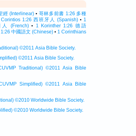
Interlinear)
•
哥林多前書 1:26 多種
 Corintios 1:26 西班牙人 (Spanish)
•
1
國人 (French)
•
1 Korinther 1:26 德語
26 中國語文 (Chinese)
•
1 Corinthians
onal) ©2011 Asia Bible Society.
ied) ©2011 Asia Bible Society.
raditional) ©2011 Asia Bible
Simplified) ©2011 Asia Bible
al) ©2010 Worldwide Bible Society.
ed) ©2010 Worldwide Bible Society.