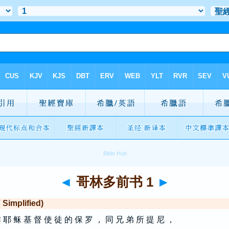
◄
哥林多前书 1
►
mplified)
 耶 稣 基 督 使 徒 的 保 罗 ， 同 兄 弟 所 提 尼 ，