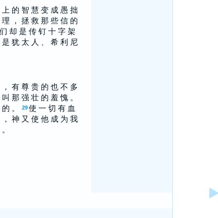
 上 的 智 慧 变 成 愚 拙
 理 ， 拯 救 那 些 信 的
们 却 是 传 钉 十 字 架
 是 犹 太 人 、 希 利 尼
 ， 有 尊 贵 的 也 不 多
 叫 那 强 壮 的 羞 愧 。
 的 。
使 一 切 有 血
29
 ， 神 又 使 他 成 为 我
 。