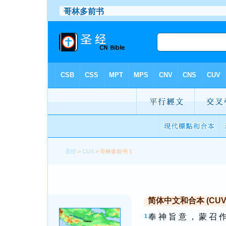
圣经
>
CUS
> 哥林多前书 1
简体中文和合本 (CUV Si
奉 神 旨 意 ， 蒙 召 作
1