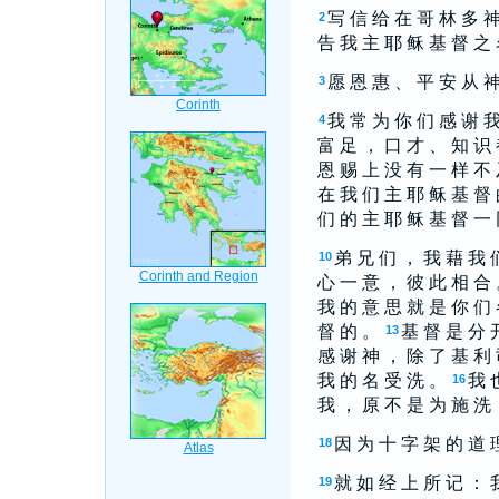
写 信 给 在 哥 林 多 神
2
告 我 主 耶 稣 基 督 之 
愿 恩 惠 、 平 安 从 神
3
我 常 为 你 们 感 谢 我
4
富 足 ， 口 才 、 知 识
恩 赐 上 没 有 一 样 不 
在 我 们 主 耶 稣 基 督 
们 的 主 耶 稣 基 督 一
弟 兄 们 ， 我 藉 我 
10
心 一 意 ， 彼 此 相 合
我 的 意 思 就 是 你 们 
督 的 。
基 督 是 分 
13
感 谢 神 ， 除 了 基 利 
我 的 名 受 洗 。
我 
16
我 ， 原 不 是 为 施 洗 
因 为 十 字 架 的 道 
18
就 如 经 上 所 记 ： 
19