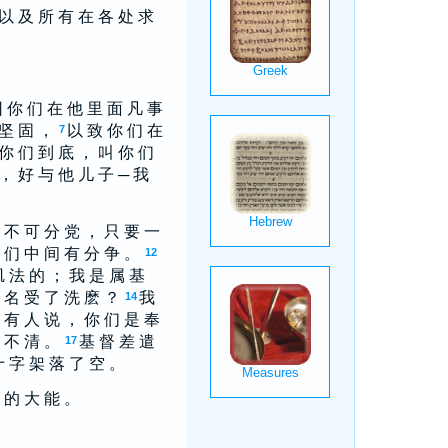
 以 及 所 有 在 各 处 求
 你 们 在 他 里 面 凡 事
 坚 固 ，
以 致 你 们 在
7
你 们 到 底 ， 叫 你 们
， 好 与 他 儿 子 ─ 我
 不 可 分 党 ， 只 要 一
 们 中 间 有 分 争 。
12
矶 法 的 ； 我 是 属 基
 名 受 了 洗 麽 ？
我
14
 有 人 说 ， 你 们 是 奉
 不 清 。
基 督 差 遣
17
十 字 架 落 了 空 。
 的 大 能 。