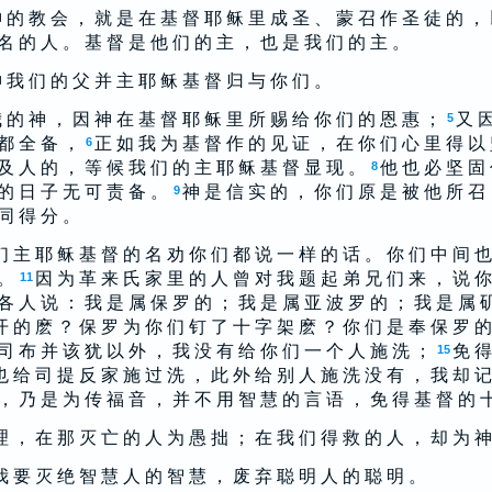
 的 教 会 ， 就 是 在 基 督 耶 稣 里 成 圣 、 蒙 召 作 圣 徒 的 ，
名 的 人 。 基 督 是 他 们 的 主 ， 也 是 我 们 的 主 。
 我 们 的 父 并 主 耶 稣 基 督 归 与 你 们 。
 的 神 ， 因 神 在 基 督 耶 稣 里 所 赐 给 你 们 的 恩 惠 ；
又 因
5
 都 全 备 ，
正 如 我 为 基 督 作 的 见 证 ， 在 你 们 心 里 得 以
6
及 人 的 ， 等 候 我 们 的 主 耶 稣 基 督 显 现 。
他 也 必 坚 固 
8
的 日 子 无 可 责 备 。
神 是 信 实 的 ， 你 们 原 是 被 他 所 召 
9
 同 得 分 。
们 主 耶 稣 基 督 的 名 劝 你 们 都 说 一 样 的 话 。 你 们 中 间 也
 。
因 为 革 来 氏 家 里 的 人 曾 对 我 题 起 弟 兄 们 来 ， 说 你
11
各 人 说 ： 我 是 属 保 罗 的 ； 我 是 属 亚 波 罗 的 ； 我 是 属 
开 的 麽 ？ 保 罗 为 你 们 钉 了 十 字 架 麽 ？ 你 们 是 奉 保 罗 的
司 布 并 该 犹 以 外 ， 我 没 有 给 你 们 一 个 人 施 洗 ；
免 得
15
也 给 司 提 反 家 施 过 洗 ， 此 外 给 别 人 施 洗 没 有 ， 我 却 记
， 乃 是 为 传 福 音 ， 并 不 用 智 慧 的 言 语 ， 免 得 基 督 的 
理 ， 在 那 灭 亡 的 人 为 愚 拙 ； 在 我 们 得 救 的 人 ， 却 为 神
我 要 灭 绝 智 慧 人 的 智 慧 ， 废 弃 聪 明 人 的 聪 明 。