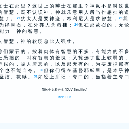
文 士 在 那 里 ？ 这 世 上 的 辩 士 在 那 里 ？ 神 岂 不 是 叫 这 世
的 智 慧 ， 既 不 认 识 神 ， 神 就 乐 意 用 人 所 当 作 愚 拙 的 道
 慧 了 。
犹 太 人 是 要 神 迹 ， 希 利 尼 人 是 求 智 慧 ，
我 
22
23
为 绊 脚 石 ， 在 外 邦 人 为 愚 拙 ；
但 在 那 蒙 召 的 ， 无 论
24
能 力 ， 神 的 智 慧 。
人 智 慧 ， 神 的 软 弱 总 比 人 强 壮 。
你 们 蒙 召 的 ， 按 着 肉 体 有 智 慧 的 不 多 ， 有 能 力 的 不 多
上 愚 拙 的 ， 叫 有 智 慧 的 羞 愧 ； 又 拣 选 了 世 上 软 弱 的 ，
卑 贱 的 ， 被 人 厌 恶 的 ， 以 及 那 无 有 的 ， 为 要 废 掉 那 有
个 也 不 能 自 夸 。
但 你 们 得 在 基 督 耶 稣 里 ， 是 本 乎 神
30
 圣 洁 、 救 赎 。
如 经 上 所 记 ： 夸 口 的 ， 当 指 着 主 夸 口
31
简体中文和合本 (CUV Simplified)
Bible Hub