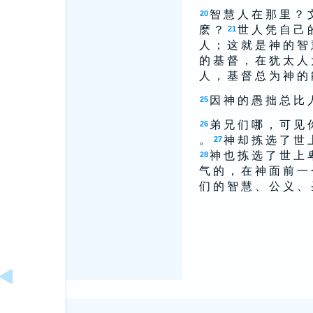
智 慧 人 在 那 里 ？ 
20
麽 ？
世 人 凭 自 己 
21
人 ； 这 就 是 神 的 智
的 基 督 ， 在 犹 太 人 
人 ， 基 督 总 为 神 的 
因 神 的 愚 拙 总 比 
25
弟 兄 们 哪 ， 可 见 
26
。
神 却 拣 选 了 世 
27
神 也 拣 选 了 世 上 
28
气 的 ， 在 神 面 前 一 
们 的 智 慧 、 公 义 、