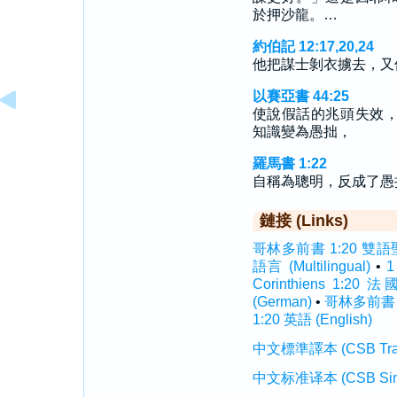
於押沙龍。…
約伯記 12:17,20,24
他把謀士剝衣擄去，又
以賽亞書 44:25
使說假話的兆頭失效
知識變為愚拙，
羅馬書 1:22
自稱為聰明，反成了愚
鏈接 (Links)
哥林多前書 1:20 雙語聖經 (
語言 (Multilingual)
•
1
Corinthiens 1:20 法
(German)
•
哥林多前書 1:
1:20 英語 (English)
中文標準譯本 (CSB Traditi
中文标准译本 (CSB Simplif