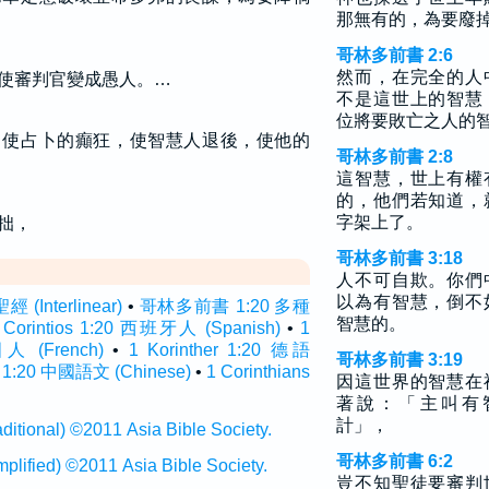
那無有的，為要廢
哥林多前書 2:6
然而，在完全的人
使審判官變成愚人。…
不是這世上的智慧
位將要敗亡之人的
，使占卜的癲狂，使智慧人退後，使他的
哥林多前書 2:8
這智慧，世上有權
的，他們若知道，
字架上了。
拙，
哥林多前書 3:18
人不可自欺。你們
以為有智慧，倒不
Interlinear)
•
哥林多前書 1:20 多種
智慧的。
 Corintios 1:20 西班牙人 (Spanish)
•
1
國人 (French)
•
1 Korinther 1:20 德語
哥林多前書 3:19
20 中國語文 (Chinese)
•
1 Corinthians
因這世界的智慧在
著說：「主叫有
計」，
onal) ©2011 Asia Bible Society.
哥林多前書 6:2
ied) ©2011 Asia Bible Society.
豈不知聖徒要審判