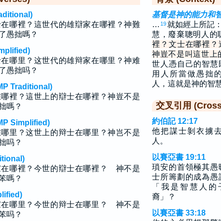
tional)
基督是神的能力和
士在哪裡？這世代的雄辯家在哪裡？神難
…
就如經上所記
19
了愚拙嗎？
慧，廢棄聰明人的
裡？文士在哪裡？
lified)
神豈不是叫這世上
士在哪里？这世代的雄辩家在哪里？神难
世人憑自己的智慧
了愚拙吗？
用人所當做愚拙
人，這就是神的智
raditional)
在哪裡？這世上的辯士在哪裡？神豈不是
交叉引用 (Cross 
拙嗎？
約伯記 12:17
implified)
他把謀士剝衣擄
在哪里？这世上的辩士在哪里？神岂不是
人。
拙吗？
以賽亞書 19:11
ional)
瑣安的首領極其愚
家在哪裡？今世的辯士在哪裡？ 神不是
士所籌劃的成為愚
笨嗎？
「我是智慧人的
fied)
裔」？
家在哪里？今世的辩士在哪里？ 神不是
以賽亞書 33:18
笨吗？