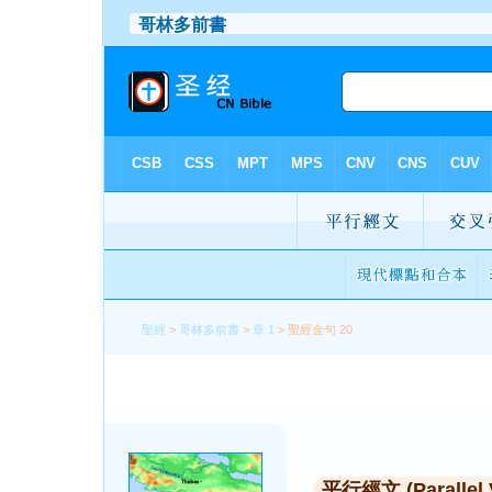
聖經
>
哥林多前書
>
章 1
> 聖經金句 20
平行經文 (Parallel 