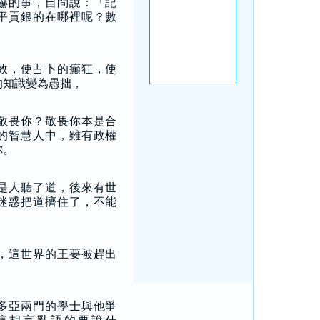
嚇的事，自問說：「記
平貢銀的在哪裡呢？數
」
效，使占卜的癲狂，使
的知識變為愚拙，
敬畏你？敬畏你本是合
的智慧人中，雖有政權
你。
是人聽了道，後來有世
迷惑把道擠住了，不能
，這世界的王要被趕出
多亞兩門的學士與他爭