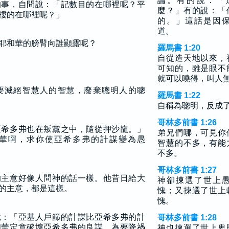
論。有的說：「
的事，自問說：「記數目的在哪裡呢？平
麼？」有的說：「
樓的在哪裡呢？」
的。」這話是因
道。
耶和華的膀臂向誰顯露呢？
羅馬書 1:20
自從造天地以來，
可知的，雖是眼不
就可以曉得，叫人
要滅絕智慧人的智慧，廢棄聰明人的聰
羅馬書 1:22
自稱為聰明，反成
哥林多前書 1:26
亞希多弗也在叛黨之中，隨從押沙龍。」
弟兄們哪，可見你
華啊，求你使亞希多弗的計謀變為愚
智慧的不多，有能
不多。
哥林多前書 1:27
的主意好像人問神的話一樣。他昔日給大
神卻揀選了世上
的主意，都是這樣。
愧；又揀選了世上
愧。
說：「亞基人戶篩的計謀比亞希多弗的計
哥林多前書 1:28
和華定意破壞亞希多弗的良謀，為要降禍
神也揀選了世上卑