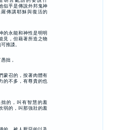
這胡言亂語的要說什
他似乎是傳說外邦鬼神
保羅傳講耶穌與復活的
神的永能和神性是明明
能見，但藉著所造之物
無可推諉。
了愚拙，
們蒙召的，按著肉體有
力的不多，有尊貴的也
愚拙的，叫有智慧的羞
軟弱的，叫那強壯的羞
賤的、被人厭惡的以及