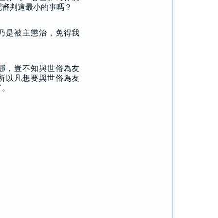
配審判這最小的事嗎？
乃是被主懲治，免得我
。
哪，豈不知與世俗為友
所以凡想要與世俗為友
了。