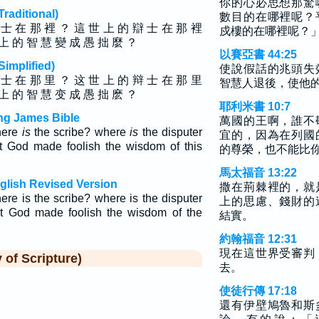
你的心必思想那驚
ditional)
數目的在哪裡呢？
 士 在 那 裡 ？ 這 世 上 的 辯 士 在 那 裡
戍樓的在哪裡呢？
上 的 智 慧 變 成 愚 拙 麼 ？
以賽亞書 44:25
plified)
使說假話的兆頭失
 士 在 那 里 ？ 这 世 上 的 辩 士 在 那 里
智慧人退後，使他
上 的 智 慧 变 成 愚 拙 麽 ？
耶利米書 10:7
ing James Bible
萬國的王啊，誰不
here
is
the scribe? where
is
the disputer
宜的，因為在列國
ot God made foolish the wisdom of this
的尊榮，也不能比
馬太福音 13:22
nglish Revised Version
撒在荊棘裡的，就
re is the scribe? where is the disputer
上的思慮、錢財的
ot God made foolish the wisdom of the
結實。
約翰福音 12:31
現在這世界受審判
f Scripture)
去。
使徒行傳 17:18
還有伊壁鳩魯和斯