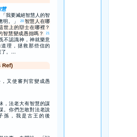
智慧
：「我要滅絕智慧人的智
聰明。」
智慧人在哪
20
這世上的辯士在哪裡？
的智慧變成愚拙嗎？
21
既不認識神，神就樂意
的道理，拯救那些信的
慧了。…
Ref)
去，又使審判官變成愚
昧，法老大有智慧的謀
謀。你們怎敢對法老說
子孫，我是古王的後