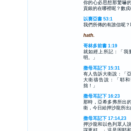
你的心必思想那驚嚇
貢銀的在哪裡呢？數戍
以賽亞書 53:1
我們所傳的有誰信呢？
hath.
哥林多前書 1:19
就如經上所記：「我
明。」
撒母耳記下 15:31
有人告訴大衛說：「
大衛禱告說：「耶和
拙！」
撒母耳記下 16:23
那時，亞希多弗所出
衛，今日給押沙龍所出
撒母耳記下 17:14,23
押沙龍和以色列眾人
謀更好。」這是因耶