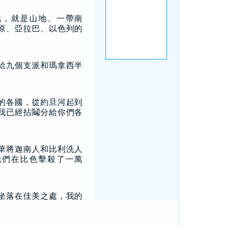
地，就是山地、一帶南
原、亞拉巴、以色列的
，
給九個支派和瑪拿西半
的各國，從約旦河起到
我已經拈鬮分給你們各
華將迦南人和比利洗人
他們在比色擊殺了一萬
坐落在佳美之處，我的