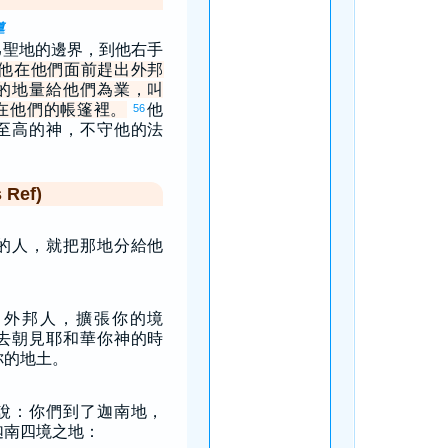
導
己聖地的邊界，到他右手
他在他們面前趕出外邦
的地量給他們為業，叫
在他們的帳篷裡。
他
56
至高的神，不守他的法
Ref)
的人，就把那地分給他
出外邦人，擴張你的境
去朝見耶和華你神的時
你的地土。
說：你們到了迦南地，
迦南四境之地：