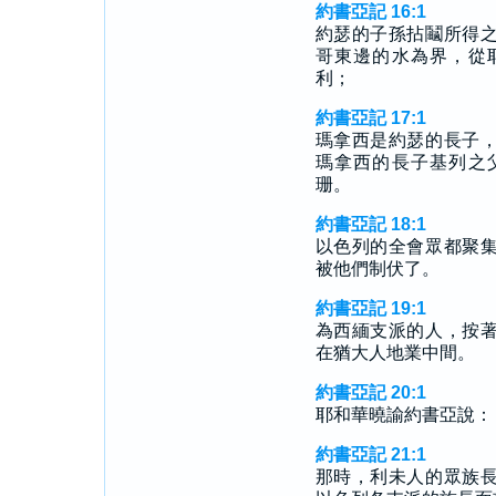
約書亞記 16:1
約瑟的子孫拈鬮所得
哥東邊的水為界，從
利；
約書亞記 17:1
瑪拿西是約瑟的長子
瑪拿西的長子基列之
珊。
約書亞記 18:1
以色列的全會眾都聚
被他們制伏了。
約書亞記 19:1
為西緬支派的人，按
在猶大人地業中間。
約書亞記 20:1
耶和華曉諭約書亞說：
約書亞記 21:1
那時，利未人的眾族