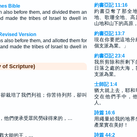
約書亞記 11:16
mes Bible
約書亞奪了那全
n also before them, and divided them an
地、歌珊全地、高
nd made the tribes of Israel to dwell in
山地和山下的高原
約書亞記 13:7
Revised Version
現在你要把這地分
s also before them, and allotted them for
個支派為業。」
 and made the tribes of Israel to dwell in
約書亞記 23:4
我所剪除和所剩下
f Scripture)
日落之處的大海，
支派為業。
士師記 1:4
猶大就上去，耶和
，卻栽培了我們列祖；你苦待列邦，卻叫
交在他們手中，
人。
詩篇 16:6
，他們便承受眾民勞碌得來的，…
用繩量給我的地界
產業實在美好！
詩篇 44:2
戮大能的王，…