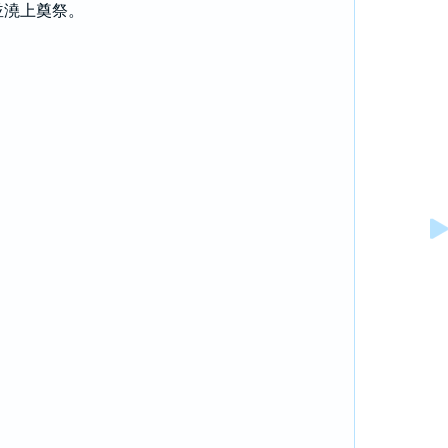
並澆上奠祭。