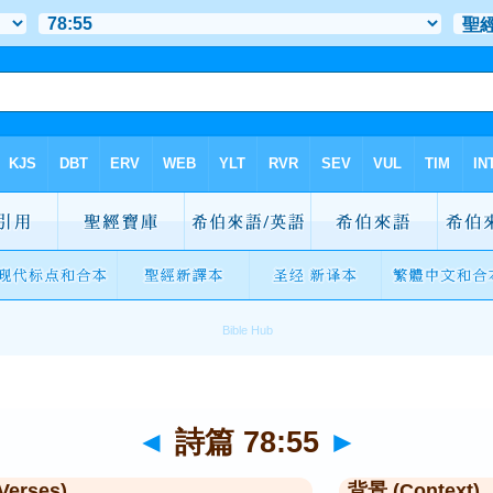
◄
詩篇 78:55
►
Verses)
背景 (Context)