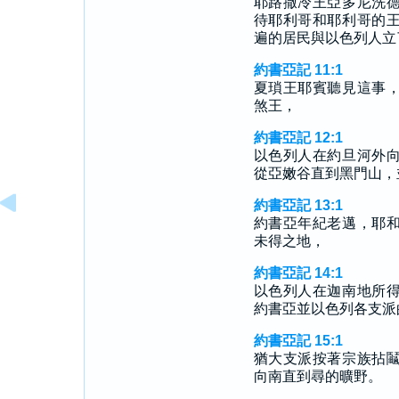
耶路撒冷王亞多尼洗
待耶利哥和耶利哥的
遍的居民與以色列人立
約書亞記 11:1
夏瑣王耶賓聽見這事
煞王，
約書亞記 12:1
以色列人在約旦河外
從亞嫩谷直到黑門山，
約書亞記 13:1
約書亞年紀老邁，耶
未得之地，
約書亞記 14:1
以色列人在迦南地所
約書亞並以色列各支派
約書亞記 15:1
猶大支派按著宗族拈
向南直到尋的曠野。