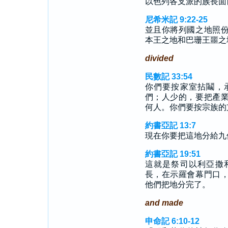
以色列各支派的族長面
尼希米記 9:22-25
並且你將列國之地照
本王之地和巴珊王噩之
divided
民數記 33:54
你們要按家室拈鬮，
們；人少的，要把產
何人。你們要按宗族的
約書亞記 13:7
現在你要把這地分給九
約書亞記 19:51
這就是祭司以利亞撒
長，在示羅會幕門口
他們把地分完了。
and made
申命記 6:10-12