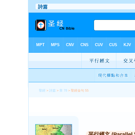
聖經
>
詩篇
>
章 78
> 聖經金句 55
平行經文 (Parallel 