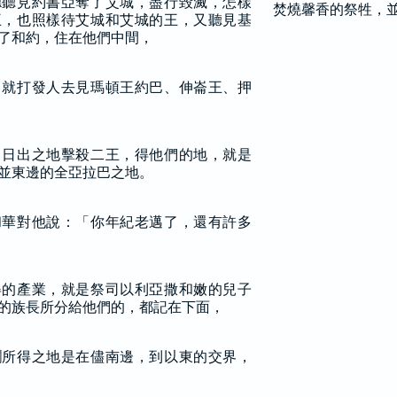
德聽見約書亞奪了艾城，盡行毀滅，怎樣
焚燒馨香的祭牲，
王，也照樣待艾城和艾城的王，又聽見基
了和約，住在他們中間，
，就打發人去見瑪頓王約巴、伸崙王、押
向日出之地擊殺二王，得他們的地，就是
並東邊的全亞拉巴之地。
和華對他說：「你年紀老邁了，還有許多
得的產業，就是祭司以利亞撒和嫩的兒子
的族長所分給他們的，都記在下面，
鬮所得之地是在儘南邊，到以東的交界，