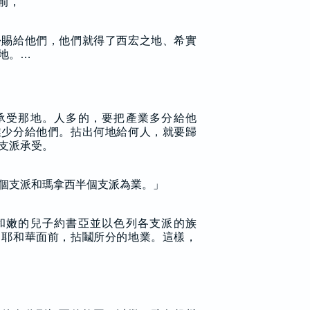
前，
份賜給他們，他們就得了西宏之地、希實
地。…
承受那地。人多的，要把產業多分給他
業少分給他們。拈出何地給何人，就要歸
支派承受。
個支派和瑪拿西半個支派為業。」
和嫩的兒子約書亞並以色列各支派的族
，耶和華面前，拈鬮所分的地業。這樣，