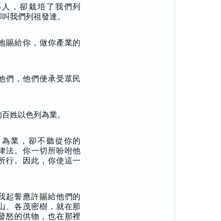
邦人，卻栽培了我們列
卻叫我們列祖發達。
地賜給你，做你產業的
他們，他們便承受眾民
的百姓以色列為業。
了為業，卻不聽從你的
律法。你一切所吩咐他
所行。因此，你使這一
。
我起誓應許賜給他們的
山、各茂密樹，就在那
發怒的供物，也在那裡