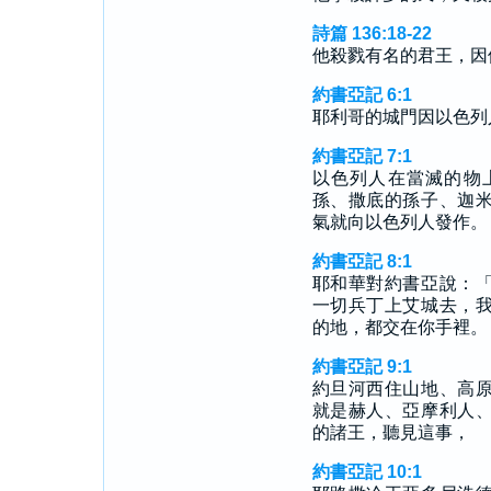
詩篇 136:18-22
他殺戮有名的君王，因
約書亞記 6:1
耶利哥的城門因以色列
約書亞記 7:1
以色列人在當滅的物
孫、撒底的孫子、迦
氣就向以色列人發作。
約書亞記 8:1
耶和華對約書亞說：
一切兵丁上艾城去，
的地，都交在你手裡。
約書亞記 9:1
約旦河西住山地、高
就是赫人、亞摩利人
的諸王，聽見這事，
約書亞記 10:1