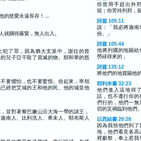
你曾用手趕出外
祖；你苦待列邦，
他的慈愛永遠長存！…
詩篇 105:11
說：「我必將迦南
人就關得嚴緊，無人出入。
份。」
詩篇 105:44
他將列國的地賜給
上犯了罪，因為猶大支派中，謝拉的曾
勞碌得來的，
米的兒子亞干取了當滅的物。耶和華的怒
詩篇 135:12
將他們的地賞賜他
「不要懼怕，也不要驚惶。你起來，率領
耶利米書 32:23
我已經把艾城的王和他的民、他的城並他
他們進入這地得
話，也不遵行你的
們行的，他們一無
切的災禍臨到他們
原，並對著黎巴嫩山沿大海一帶的諸王，
、迦南人、比利洗人、希未人、耶布斯人
以西結書 20:28
因為我領他們到了
地，他們看見各高
裡獻祭，奉上惹我