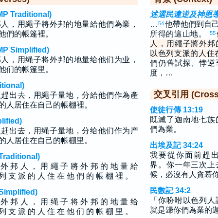
raditional)
述選民違逆及神恩
邦人，用繩子將外邦的地量給他們為業，
…
他帶他們到自
54
他們的帳篷裡。
所得的這山地。
55
人，用繩子將外邦
implified)
以色列支派的人住
邦人，用绳子将外邦的地量给他们为业，
們仍舊試探、悖逆
他们的帐篷里。
度，…
ional)
交叉引用 (Cross 
人趕出去，用繩子量地，分給他們作為產
的人居住在自己的帳棚裡。
使徒行傳 13:19
既滅了迦南地七族
fied)
們為業。
人赶出去，用绳子量地，分给他们作为产
的人居住在自己的帐棚里。
出埃及記 34:24
我要從你面前趕
ditional)
界。你一年三次上
 外 邦 人 ， 用 繩 子 將 外 邦 的 地 量 給
候，必沒有人貪慕
列 支 派 的 人 住 在 他 們 的 帳 棚 裡 。
民數記 34:2
plified)
「你吩咐以色列人
 外 邦 人 ， 用 绳 子 将 外 邦 的 地 量 给
就是歸你們為業的
列 支 派 的 人 住 在 他 们 的 帐 棚 里 。