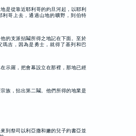
之地是從靠近耶利哥的約旦河起，以耶利
耶利哥上去，通過山地的曠野，到伯特
，他的支派拈鬮所得之地記在下面。至於
父瑪吉，因為是勇士，就得了基列和巴
集在示羅，把會幕設立在那裡，那地已經
著宗族，拈出第二鬮。他們所得的地業是
長來到祭司以利亞撒和嫩的兒子約書亞並