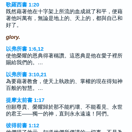
歌羅西書 1:20
既然藉著他在十字架上所流的血成就了和平，便藉
著他叫萬有，無論是地上的、天上的，都與自己和
好了。
glory.
以弗所書 1:6,12
使他榮耀的恩典得著稱讚。這恩典是他在愛子裡所
賜給我們的。…
以弗所書 3:10,21
為要藉著教會，使天上執政的、掌權的現在得知神
百般的智慧。…
提摩太前書 1:17
但願尊貴、榮耀歸於那不能朽壞、不能看見、永世
的君王——獨一的神，直到永永遠遠！阿們。
彼得前書 1:12