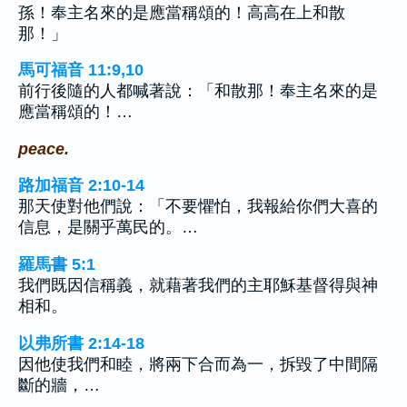
孫！奉主名來的是應當稱頌的！高高在上和散
那！」
馬可福音 11:9,10
前行後隨的人都喊著說：「和散那！奉主名來的是
應當稱頌的！…
peace.
路加福音 2:10-14
那天使對他們說：「不要懼怕，我報給你們大喜的
信息，是關乎萬民的。…
羅馬書 5:1
我們既因信稱義，就藉著我們的主耶穌基督得與神
相和。
以弗所書 2:14-18
因他使我們和睦，將兩下合而為一，拆毀了中間隔
斷的牆，…