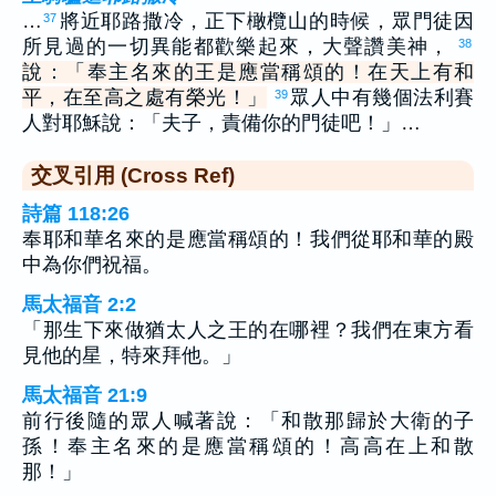
…
將近耶路撒冷，正下橄欖山的時候，眾門徒因
37
所見過的一切異能都歡樂起來，大聲讚美神，
38
說：「奉主名來的王是應當稱頌的！在天上有和
平，在至高之處有榮光！」
眾人中有幾個法利賽
39
人對耶穌說：「夫子，責備你的門徒吧！」…
交叉引用 (Cross Ref)
詩篇 118:26
奉耶和華名來的是應當稱頌的！我們從耶和華的殿
中為你們祝福。
馬太福音 2:2
「那生下來做猶太人之王的在哪裡？我們在東方看
見他的星，特來拜他。」
馬太福音 21:9
前行後隨的眾人喊著說：「和散那歸於大衛的子
孫！奉主名來的是應當稱頌的！高高在上和散
那！」