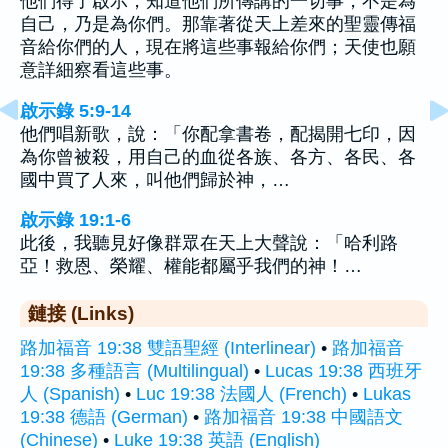
他們得了啟示，知道他們所傳講的一切事，不是為
自己，乃是為你們。那靠著從天上差來的聖靈傳福
音給你們的人，現在將這些事報給你們；天使也願
意詳細察看這些事。
啟示錄 5:9-14
他們唱新歌，說：「你配拿書卷，配揭開七印，因
為你曾被殺，用自己的血從各族、各方、各民、各
國中買了人來，叫他們歸於神，…
啟示錄 19:1-6
此後，我聽見好像群眾在天上大聲說：「哈利路
亞！救恩、榮耀、權能都屬乎我們的神！…
鏈接 (Links)
路加福音 19:38 雙語聖經 (Interlinear)
•
路加福音
19:38 多種語言 (Multilingual)
•
Lucas 19:38 西班牙
人 (Spanish)
•
Luc 19:38 法國人 (French)
•
Lukas
19:38 德語 (German)
•
路加福音 19:38 中國語文
(Chinese)
•
Luke 19:38 英語 (English)