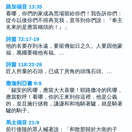
路加福音 13:35
看哪，你們的家成為荒場留給你們！我告訴你們：
從今以後你們不得再見我，直等到你們說：『奉主
名來的是應當稱頌的！』」
詩篇 72:17-19
他的名要存到永遠，要留傳如日之久。人要因他蒙
福，萬國要稱他有福。…
詩篇 118:22-26
匠人所棄的石頭，已成了房角的頭塊石頭。…
撒迦利亞書 9:9
「錫安的民哪，應當大大喜樂！耶路撒冷的民哪，
應當歡呼！看哪，你的王來到你這裡，他是公義
的，並且施行拯救，謙謙和和地騎著驢，就是騎著
驢的駒子。
馬太福音 21:9
前行後隨的眾人喊著說：「和散那歸於大衛的子