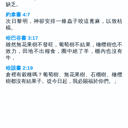
缺乏。
約拿書 4:7
次日黎明，神卻安排一條蟲子咬這蓖麻，以致枯
槁。
哈巴谷書 3:17
雖然無花果樹不發旺，葡萄樹不結果，橄欖樹也不
效力，田地不出糧食，圈中絕了羊，棚內也沒有
牛，
哈該書 2:19
倉裡有穀種嗎？葡萄樹、無花果樹、石榴樹、橄欖
樹都沒有結果子。從今日起，我必賜福於你們。」