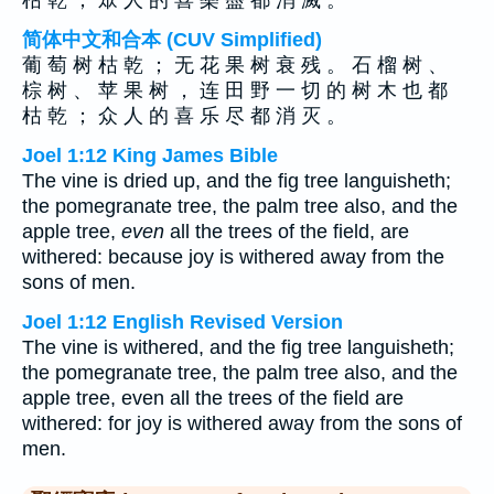
枯 乾 ； 眾 人 的 喜 樂 盡 都 消 滅 。
简体中文和合本 (CUV Simplified)
葡 萄 树 枯 乾 ； 无 花 果 树 衰 残 。 石 榴 树 、
棕 树 、 苹 果 树 ， 连 田 野 一 切 的 树 木 也 都
枯 乾 ； 众 人 的 喜 乐 尽 都 消 灭 。
Joel 1:12 King James Bible
The vine is dried up, and the fig tree languisheth;
the pomegranate tree, the palm tree also, and the
apple tree,
even
all the trees of the field, are
withered: because joy is withered away from the
sons of men.
Joel 1:12 English Revised Version
The vine is withered, and the fig tree languisheth;
the pomegranate tree, the palm tree also, and the
apple tree, even all the trees of the field are
withered: for joy is withered away from the sons of
men.