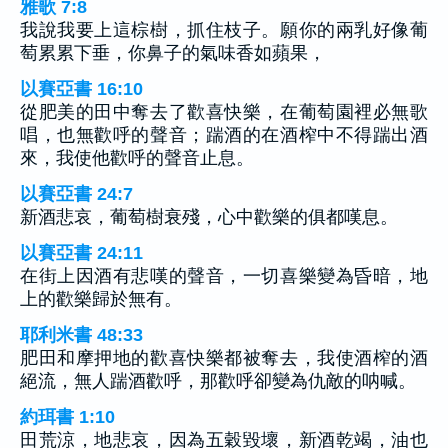
雅歌 7:8
我說我要上這棕樹，抓住枝子。願你的兩乳好像葡
萄累累下垂，你鼻子的氣味香如蘋果，
以賽亞書 16:10
從肥美的田中奪去了歡喜快樂，在葡萄園裡必無歌
唱，也無歡呼的聲音；踹酒的在酒榨中不得踹出酒
來，我使他歡呼的聲音止息。
以賽亞書 24:7
新酒悲哀，葡萄樹衰殘，心中歡樂的俱都嘆息。
以賽亞書 24:11
在街上因酒有悲嘆的聲音，一切喜樂變為昏暗，地
上的歡樂歸於無有。
耶利米書 48:33
肥田和摩押地的歡喜快樂都被奪去，我使酒榨的酒
絕流，無人踹酒歡呼，那歡呼卻變為仇敵的呐喊。
約珥書 1:10
田荒涼，地悲哀，因為五穀毀壞，新酒乾竭，油也