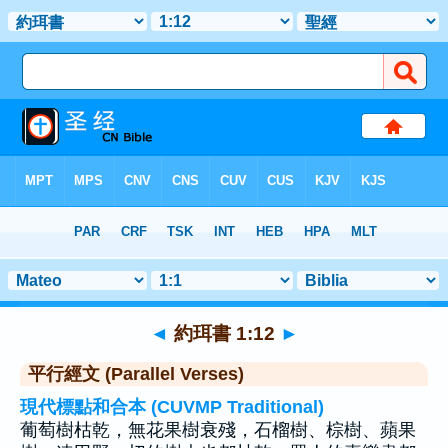
聖經
>
約珥書
>
章 1
> 聖經金句 12
◄
約珥書 1:12
►
平行經文 (Parallel Verses)
現代標點和合本 (CUVMP Traditional)
葡萄樹枯乾，無花果樹衰殘，石榴樹、棕樹、蘋果