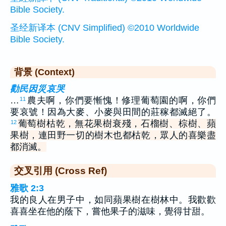
Bible Society.
圣经新译本 (CNV Simplified) ©2010 Worldwide
Bible Society.
背景 (Context)
勸民因災哀哭
…
農夫啊，你們要慚愧！修理葡萄園的啊，你們
11
要哀號！因為大麥、小麥與田間的莊稼都滅絕了。
葡萄樹枯乾，無花果樹衰殘，石榴樹、棕樹、蘋
12
果樹，連田野一切的樹木也都枯乾，眾人的喜樂盡
都消滅。
交叉引用 (Cross Ref)
雅歌 2:3
我的良人在男子中，如同蘋果樹在樹林中。我歡歡
喜喜坐在他的蔭下，嘗他果子的滋味，覺得甘甜。