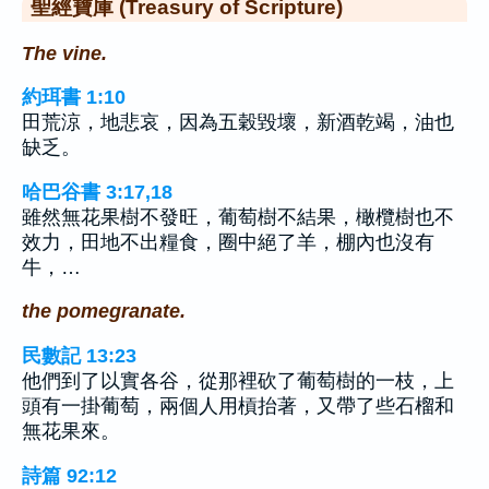
聖經寶庫 (Treasury of Scripture)
The vine.
約珥書 1:10
田荒涼，地悲哀，因為五穀毀壞，新酒乾竭，油也
缺乏。
哈巴谷書 3:17,18
雖然無花果樹不發旺，葡萄樹不結果，橄欖樹也不
效力，田地不出糧食，圈中絕了羊，棚內也沒有
牛，…
the pomegranate.
民數記 13:23
他們到了以實各谷，從那裡砍了葡萄樹的一枝，上
頭有一掛葡萄，兩個人用槓抬著，又帶了些石榴和
無花果來。
詩篇 92:12