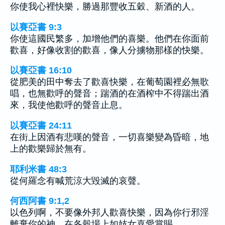
你使我心裡快樂，勝過那豐收五穀、新酒的人。
以賽亞書 9:3
你使這國民繁多，加增他們的喜樂。他們在你面前
歡喜，好像收割的歡喜，像人分擄物那樣的快樂。
以賽亞書 16:10
從肥美的田中奪去了歡喜快樂，在葡萄園裡必無歌
唱，也無歡呼的聲音；踹酒的在酒榨中不得踹出酒
來，我使他歡呼的聲音止息。
以賽亞書 24:11
在街上因酒有悲嘆的聲音，一切喜樂變為昏暗，地
上的歡樂歸於無有。
耶利米書 48:3
從何羅念有喊荒涼大毀滅的哀聲。
何西阿書 9:1,2
以色列啊，不要像外邦人歡喜快樂，因為你行邪淫
離棄你的神，在各穀場上如妓女喜愛賞賜。…