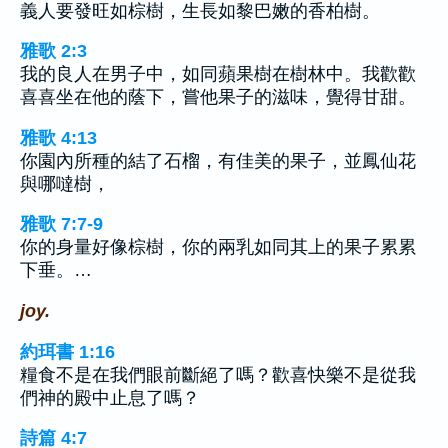
義人要發旺如棕樹，生長如黎巴嫩的香柏樹。
雅歌 2:3
我的良人在男子中，如同蘋果樹在樹林中。我歡歡
喜喜坐在他的蔭下，嘗他果子的滋味，覺得甘甜。
雅歌 4:13
你園內所種的結了石榴，有佳美的果子，並鳳仙花
與哪噠樹，
雅歌 7:7-9
你的身量好像棕樹，你的兩乳如同其上的果子累累
下垂。…
joy.
約珥書 1:16
糧食不是在我們眼前斷絕了嗎？歡喜快樂不是從我
們神的殿中止息了嗎？
詩篇 4:7