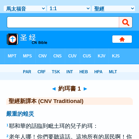
聖經
>
CNVT
> 約珥書 1
◄
約珥書 1
►
聖經新譯本 (CNV Traditional)
嚴重的蝗災
耶和華的話臨到毗土珥的兒子約珥：
1
老年人哪！你們要聽這話。這地所有的居民啊！你
2