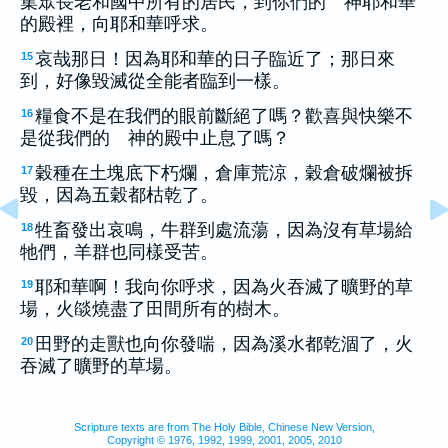
集眾長老和國中所有的居民，到你們的 神耶和華
的殿裡，向耶和華呼求。
哀哉那日！因為耶和華的日子臨近了；那日來
15
到，好像毀滅從全能者臨到一樣。
糧食不是在我們的眼前斷絕了嗎？歡喜與快樂不
16
是從我們的 神的殿中止息了嗎？
穀種在土塊底下朽爛，倉庫荒涼，穀倉破爛被拆
17
毀，因為五穀都枯乾了。
牲畜發出哀鳴，牛群到處流蕩，因為沒有草場給
18
牠們，羊群也同樣受苦。
耶和華啊！我向你呼求，因為火吞滅了曠野的草
19
場，火燄燒盡了田間所有的樹木。
田野的走獸也向你發喘，因為溪水都乾涸了，火
20
吞滅了曠野的草場。
Scripture texts are from The Holy Bible, Chinese New Version,
Copyright © 1976, 1992, 1999, 2001, 2005, 2010