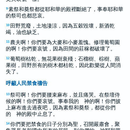
素祭和奠祭都從耶和華的殿裡斷絕了，事奉耶和華
9
的祭司也都悲哀。
田野荒廢，土地淒涼，因為五穀毀壞，新酒乾
10
竭，油也缺乏。
農夫啊！你們要為大麥和小麥羞愧。修理葡萄園
11
的啊！你們要哀號，因為田間的莊稼都破壞了。
葡萄樹枯乾，無花果樹衰殘；石榴樹、棕樹、蘋
12
果樹，田野所有的樹木都枯乾，因此歡樂從人間消
失了。
呼籲人民禁食禱告
祭司啊！你們要腰束麻布，並且痛哭。在祭壇侍
13
候的啊！你們要哀號。事奉我的 神的啊！你們披
上麻布進去過夜吧，因為素祭和奠祭，都從你們
的 神的殿中止息了。
你們要把禁食的日子分別為聖，召開嚴肅會，聚
14