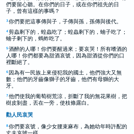
們要留心聽。在你們的日子，或在你們祖先的日
子，曾有這樣的事嗎？
你們要把這事傳與子，子傳與孫，孫傳與後代。
3
剪蟲剩下的，蝗蟲吃了；蝗蟲剩下的，蝻子吃了；
4
蝻子剩下的，螞蚱吃了。
酒醉的人哪！你們要醒過來；要哀哭！所有嗜酒的
5
人哪！你們都要為甜酒哀號，因為甜酒從你們的口
裡斷絕了。
因為有一民族上來侵犯我的國土，他們強大又無
6
數；他們的牙齒像獅子的牙齒，他們有母獅的大
牙。
他們使我的葡萄樹荒涼，折斷了我的無花果樹，把
7
樹皮剝盡，丟在一旁，使枝條露白。
勸人民哀哭
你們要哀號，像少女腰束麻布，為她幼年時許配的
8
丈夫哀號一樣。