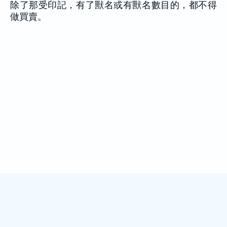
除了那受印記，有了獸名或有獸名數目的，都不得
做買賣。