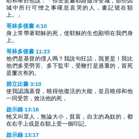
耶和華對他說：「你去走遍耶路撒冷全城，那些因
城中所行可憎之事嘆息哀哭的人，畫記號在額
上。」
哥林多後書 4:10
身上常帶著耶穌的死，使耶穌的生也顯明在我們身
上。
哥林多後書 11:23
他們是基督的僕人嗎？我說句狂話，我更是！我比
他們多受勞苦、多下監牢，受鞭打是過重的，冒死
是屢次有的。
腓立比書 3:10
使我認識基督，曉得他復活的大能，並且曉得和他
一同受苦，效法他的死，
啟示錄 13:16
牠又叫眾人，無論大小，貧富，自主的為奴的，都
在右手上或是在額上受一個印記。
啟示錄 13:17