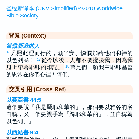
圣经新译本 (CNV Simplified) ©2010 Worldwide
Bible Society.
背景 (Context)
當做新造的人
凡照此理而行的，願平安、憐憫加給他們和神的
16
以色列民！
從今以後，人都不要攪擾我，因為我
17
身上帶著耶穌的印記。
弟兄們，願我主耶穌基督
18
的恩常在你們心裡！阿們。
交叉引用 (Cross Ref)
以賽亞書 44:5
這個要說「我是屬耶和華的」，那個要以雅各的名
自稱，又一個要親手寫「歸耶和華的」，並自稱為
以色列。』
以西結書 9:4