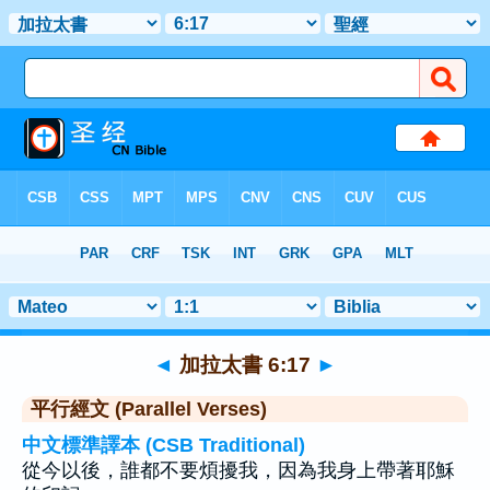
聖經
>
加拉太書
>
章 6
> 聖經金句 17
◄
加拉太書 6:17
►
平行經文 (Parallel Verses)
中文標準譯本 (CSB Traditional)
從今以後，誰都不要煩擾我，因為我身上帶著耶穌