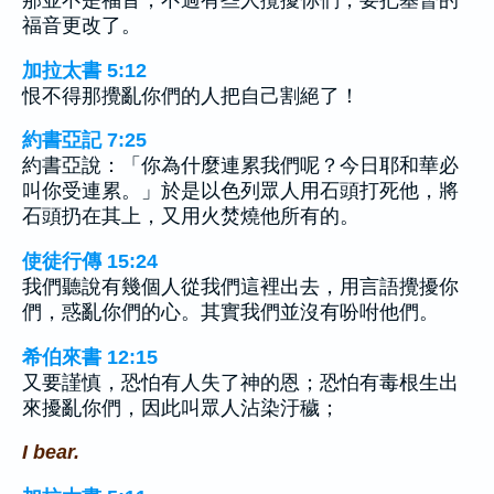
那並不是福音，不過有些人攪擾你們，要把基督的
福音更改了。
加拉太書 5:12
恨不得那攪亂你們的人把自己割絕了！
約書亞記 7:25
約書亞說：「你為什麼連累我們呢？今日耶和華必
叫你受連累。」於是以色列眾人用石頭打死他，將
石頭扔在其上，又用火焚燒他所有的。
使徒行傳 15:24
我們聽說有幾個人從我們這裡出去，用言語攪擾你
們，惑亂你們的心。其實我們並沒有吩咐他們。
希伯來書 12:15
又要謹慎，恐怕有人失了神的恩；恐怕有毒根生出
來擾亂你們，因此叫眾人沾染汙穢；
I bear.