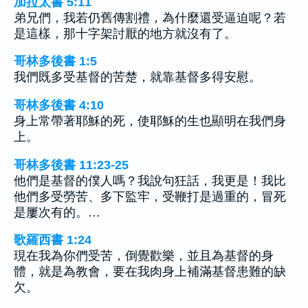
加拉太書 5:11
弟兄們，我若仍舊傳割禮，為什麼還受逼迫呢？若
是這樣，那十字架討厭的地方就沒有了。
哥林多後書 1:5
我們既多受基督的苦楚，就靠基督多得安慰。
哥林多後書 4:10
身上常帶著耶穌的死，使耶穌的生也顯明在我們身
上。
哥林多後書 11:23-25
他們是基督的僕人嗎？我說句狂話，我更是！我比
他們多受勞苦、多下監牢，受鞭打是過重的，冒死
是屢次有的。…
歌羅西書 1:24
現在我為你們受苦，倒覺歡樂，並且為基督的身
體，就是為教會，要在我肉身上補滿基督患難的缺
欠。