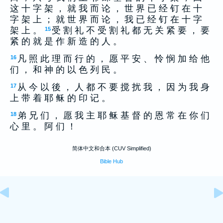
这 十 字 架 ， 就 我 而 论 ， 世 界 已 经 钉 在 十
字 架 上 ； 就 世 界 而 论 ， 我 已 经 钉 在 十 字
架 上 。
受 割 礼 不 受 割 礼 都 无 关 紧 要 ， 要
15
紧 的 就 是 作 新 造 的 人 。
凡 照 此 理 而 行 的 ， 愿 平 安 、 怜 悯 加 给 他
16
们 ， 和 神 的 以 色 列 民 。
从 今 以 後 ， 人 都 不 要 搅 扰 我 ， 因 为 我 身
17
上 带 着 耶 稣 的 印 记 。
弟 兄 们 ， 愿 我 主 耶 稣 基 督 的 恩 常 在 你 们
18
心 里 。 阿 们 ！
简体中文和合本 (CUV Simplified)
Bible Hub