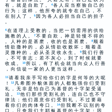
有 ， 就 是 自 欺 了 。
各 人 应 当 察 验 自 己 的
4
行 为 ； 这 样 ， 他 所 夸 的 就 专 在 自 己 ， 不
在 别 人 了 ，
因 为 各 人 必 担 当 自 己 的 担 子
5
。
在 道 理 上 受 教 的 ， 当 把 一 切 需 用 的 供 给
6
施 教 的 人 。
不 要 自 欺 ， 神 是 轻 慢 不 得 的
7
。 人 种 的 是 甚 麽 ， 收 的 也 是 甚 麽 。
顺 着
8
情 欲 撒 种 的 ， 必 从 情 欲 收 败 坏 ； 顺 着 圣
灵 撒 种 的 ， 必 从 圣 灵 收 永 生 。
我 们 行 善
9
， 不 可 丧 志 ； 若 不 灰 心 ， 到 了 时 候 就 要
收 成 。
所 以 ， 有 了 机 会 就 当 向 众 人 行 善
10
， 向 信 徒 一 家 的 人 更 当 这 样 。
请 看 我 亲 手 写 给 你 们 的 字 是 何 等 的 大 呢
11
！
凡 希 图 外 貌 体 面 的 人 都 勉 强 你 们 受 割
12
礼 ， 无 非 是 怕 自 己 为 基 督 的 十 字 架 受 逼
迫 。
他 们 那 些 受 割 礼 的 ， 连 自 己 也 不 守
13
律 法 ； 他 们 愿 意 你 们 受 割 礼 ， 不 过 要 藉
着 你 们 的 肉 体 夸 口 。
但 我 断 不 以 别 的 夸
14
口 ， 只 夸 我 们 主 耶 稣 基 督 的 十 字 架 ； 因