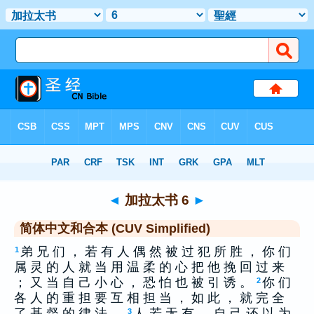
圣经
>
CUS
> 加拉太书 6
◄
加拉太书 6
►
简体中文和合本 (CUV Simplified)
弟 兄 们 ， 若 有 人 偶 然 被 过 犯 所 胜 ， 你 们
1
属 灵 的 人 就 当 用 温 柔 的 心 把 他 挽 回 过 来
； 又 当 自 己 小 心 ， 恐 怕 也 被 引 诱 。
你 们
2
各 人 的 重 担 要 互 相 担 当 ， 如 此 ， 就 完 全
了 基 督 的 律 法 。
人 若 无 有 ， 自 己 还 以 为
3