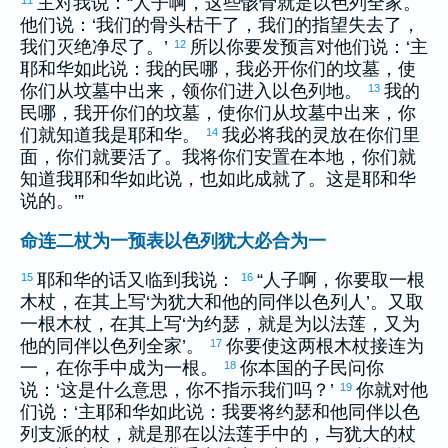
主对我说：“人子啊，这些骸骨就是
以色列
全家。
他们说：‘我们的骨头枯干了，我们的指望失去了，
我们灭绝净尽了。’
所以你要发预言对他们说：‘主
12
耶和华如此说：我的民哪，我必开你们的坟墓，使
你们从坟墓中出来，领你们进入
以色列
地。
我的
13
民哪，我开你们的坟墓，使你们从坟墓中出来，你
们就知道我是耶和华。
我必将我的灵放在你们里
14
面，你们就要活了。我将你们安置在本地，你们就
知道我耶和华如此说，也如此成就了。这是耶和华
说的。’”
命连二杖为一预表以色列犹大必合为一
耶和华的话又临到我说：
“人子啊，你要取一根
15
16
木杖，在其上写‘为
犹大
和他的同伴
以色列
人’。又取
一根木杖，在其上写‘为
约瑟
，就是为
以法莲
，又为
他的同伴
以色列
全家’。
你要使这两根木杖接连为
17
一，在你手中成为一根。
你本国的子民问你
18
说：‘这是什么意思，你不指示我们吗？’
你就对他
19
们说：‘主耶和华如此说：我要将
约瑟
和他同伴
以色
列
支派的杖，就是那在
以法莲
手中的，与
犹大
的杖