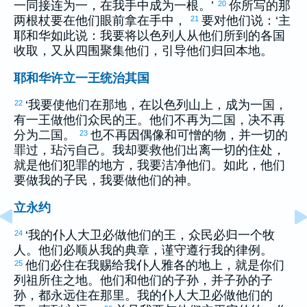
一同接连为一，在我手中成为一根。’
你所写的那
20
两根杖要在他们眼前拿在手中，
要对他们说：‘主
21
耶和华如此说：我要将
以色列
人从他们所到的各国
收取，又从四围聚集他们，引导他们归回本地。
耶和华许立一王统治其国
‘我要使他们在那地，在
以色列
山上，成为一国，
22
有一王做他们众民的王。他们不再为二国，决不再
分为二国。
也不再因偶像和可憎的物，并一切的
23
罪过，玷污自己。我却要救他们出离一切的住处，
就是他们犯罪的地方，我要洁净他们。如此，他们
要做我的子民，我要做他们的神。
立永约
‘我的仆人
大卫
必做他们的王，众民必归一个牧
24
人。他们必顺从我的典章，谨守遵行我的律例。
他们必住在我赐给我仆人
雅各
的地上，就是你们
25
列祖所住之地。他们和他们的子孙，并子孙的子
孙，都永远住在那里。我的仆人
大卫
必做他们的