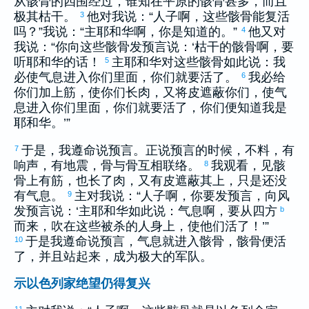
从骸骨的四围经过，谁知在平原的骸骨甚多，而且
极其枯干。
他对我说：“人子啊，这些骸骨能复活
3
吗？”我说：“主耶和华啊，你是知道的。”
他又对
4
我说：“你向这些骸骨发预言说：‘枯干的骸骨啊，要
听耶和华的话！
主耶和华对这些骸骨如此说：我
5
必使气息进入你们里面，你们就要活了。
我必给
6
你们加上筋，使你们长肉，又将皮遮蔽你们，使气
息进入你们里面，你们就要活了，你们便知道我是
耶和华。’”
于是，我遵命说预言。正说预言的时候，不料，有
7
响声，有地震，骨与骨互相联络。
我观看，见骸
8
骨上有筋，也长了肉，又有皮遮蔽其上，只是还没
有气息。
主对我说：“人子啊，你要发预言，向风
9
发预言说：‘主耶和华如此说：气息啊，要从四方
b
而来，吹在这些被杀的人身上，使他们活了！’”
于是我遵命说预言，气息就进入骸骨，骸骨便活
10
了，并且站起来，成为极大的军队。
示以色列家绝望仍得复兴
11