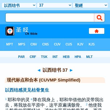
圣经
>
CUVMPS
> 以西结书 37
◄
以西结书 37
►
现代标点和合本 (CUVMP Simplified)
以西结感灵见枯骨复生
耶和华的灵
降在我身上，耶和华借他的灵带我出
1
a
去，将我放在平原中，这平原遍满骸骨。
他使我
2