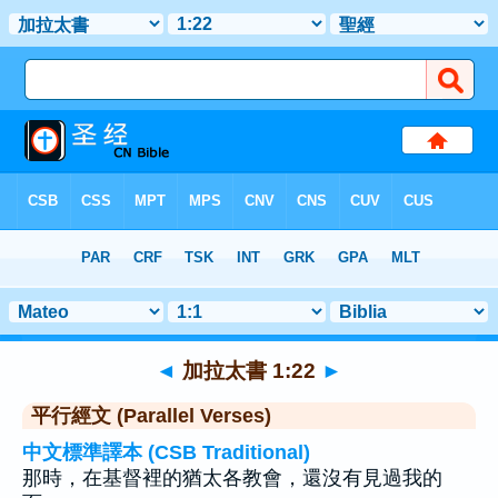
聖經
>
加拉太書
>
章 1
> 聖經金句 22
◄
加拉太書 1:22
►
平行經文 (Parallel Verses)
中文標準譯本 (CSB Traditional)
那時，在基督裡的猶太各教會，還沒有見過我的