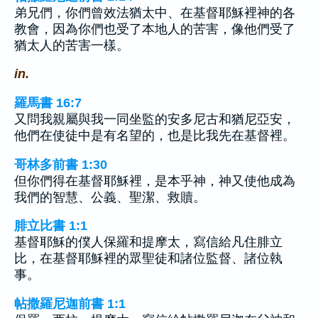
弟兄們，你們曾效法猶太中、在基督耶穌裡神的各
教會，因為你們也受了本地人的苦害，像他們受了
猶太人的苦害一樣。
in.
羅馬書 16:7
又問我親屬與我一同坐監的安多尼古和猶尼亞安，
他們在使徒中是有名望的，也是比我先在基督裡。
哥林多前書 1:30
但你們得在基督耶穌裡，是本乎神，神又使他成為
我們的智慧、公義、聖潔、救贖。
腓立比書 1:1
基督耶穌的僕人保羅和提摩太，寫信給凡住腓立
比，在基督耶穌裡的眾聖徒和諸位監督、諸位執
事。
帖撒羅尼迦前書 1:1