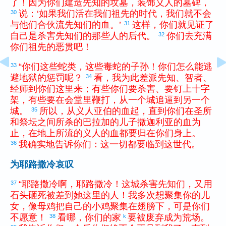
了
！
因为
你们
建造
先知
的
坟墓
，
装饰
义人
的
墓碑
，
说
：
‘
如果
我们
活
在
我们
祖先
的
时代
，
我们
就
不
会
30
与
他们
合伙
流
先知们
的
血
。
’
这样
，
你们
就
见证
了
31
自己
是
杀害
先知们
的
那些
人
的
后代
。
你们
去
充满
32
你们
祖先
的
恶贯
吧
！
“
你们
这些
蛇类
，
这些
毒蛇
的
子孙
！
你们
怎么
能
逃
33
避
地狱
的
惩罚
呢
？
看
，
我
为此
差派
先知
、
智者
、
34
经师
到
你们
这里
来
；
有些
你们
要
杀害
、
要
钉上
十字
架
，
有些
要
在
会堂
里
鞭打
，
从
一
个
城
追逼
到
另
一
个
城
。
所以
，
从
义人
亚伯
的
血
起
，
直到
你们
在
圣所
35
和
祭坛
之间
所
杀
的
巴拉加
的
儿子
撒迦利亚
的
血
为
止
，
在
地上
所
流
的
义人
的
血
都
要
归
在
你们
身
上
。
我
确实
地
告诉
你们
：
这
一切
都
要
临到
这
世代
。
36
为耶路撒冷哀叹
“
耶路撒冷
啊
，
耶路撒冷
！
这
城
杀害
先知们
，
又
用
37
石头
砸死
被
差
到
她
这里
的
人
！
我
多次
想
聚集
你
的
儿
女
，
像
母鸡
把
自己
的
小鸡
聚集
在
翅膀
下
，
可是
你们
不
愿意
！
看
哪
，
你们
的
家
要
被
废弃
成为
荒场
。
38
k