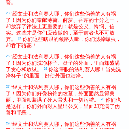
誓
。
“
经文士
和
法利赛
人
哪
，
你们
这些
伪善
的
人
有
祸
23
了
！
因为
你们
奉献
薄荷
、
莳萝
、
香芹
的
十分之一
，
却
放弃
了
律法
上
更
重要
的
：
就是
公义
、
怜悯
、
信
实
。
这些
才
是
你们
应该
做
的
，
至于
前者
也
不
可
放
弃
。
你们
这些
瞎眼
的
领路人
哪
，
你们
滤掉
蠓虫
，
24
却
吞下
骆驼
！
“
经文士
和
法利赛
人
哪
，
你们
这些
伪善
的
人
有
祸
25
了
！
因为
你们
洗净
杯子
、
盘子
的
外面
，
里面
却
盛满
了
贪心
和
放纵
。
你
这
瞎眼
的
法利赛
人
哪
！
当
先
洗
26
净
杯子
的
里面
，
好
使
外面
也
洁净
。
i
“
经文士
和
法利赛
人
哪
，
你们
这些
伪善
的
人
有
祸
27
了
！
因为
你们
好像
粉饰
的
坟墓
，
外面
固然
显得
美
丽
，
里面
却
装满
了
死人
骨头
和
一切
污秽
。
你们
也
28
是
这样
，
你们
外面
对
人
显出
公义
，
里面
却
充满
了
伪
善
和
罪恶
。
j
“
经文士
和
法利赛
人
哪
，
你们
这些
伪善
的
人
有
祸
29