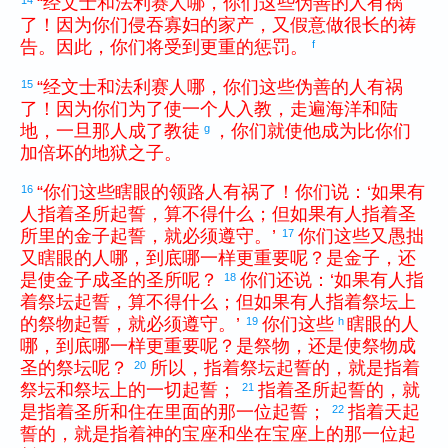
“
经文士
和
法利赛
人
哪
，
你们
这些
伪善
的
人
有
祸
了
！
因为
你们
侵吞
寡妇
的
家产
，
又
假意
做
很
长
的
祷
告
。
因此
，
你们
将
受到
更
重
的
惩罚
。
f
“
经文士
和
法利赛
人
哪
，
你们
这些
伪善
的
人
有
祸
15
了
！
因为
你们
为了
使
一
个
人
入教
，
走遍
海洋
和
陆
地
，
一旦
那
人
成
了
教徒
，
你们
就
使
他
成为
比
你们
g
加倍
坏
的
地狱
之
子
。
“
你们
这些
瞎眼
的
领路人
有
祸
了
！
你们
说
：
‘
如果
有
16
人
指着
圣所
起誓
，
算
不
得
什么
；
但
如果
有人
指着
圣
所
里
的
金子
起誓
，
就
必须
遵守
。
’
你们
这些
又
愚拙
17
又
瞎眼
的
人
哪
，
到底
哪
一
样
更
重要
呢
？
是
金子
，
还
是
使
金子
成圣
的
圣所
呢
？
你们
还
说
：
‘
如果
有人
指
18
着
祭坛
起誓
，
算
不
得
什么
；
但
如果
有人
指着
祭坛
上
的
祭物
起誓
，
就
必须
遵守
。
’
你们
这些
瞎眼
的
人
19
h
哪
，
到底
哪
一
样
更
重要
呢
？
是
祭物
，
还是
使
祭物
成
圣
的
祭坛
呢
？
所以
，
指着
祭坛
起誓
的
，
就
是
指着
20
祭坛
和
祭坛
上
的
一切
起誓
；
指着
圣所
起誓
的
，
就
21
是
指着
圣所
和
住
在
里面
的
那
一
位
起誓
；
指着
天
起
22
誓
的
，
就
是
指着
神
的
宝座
和
坐
在
宝座
上
的
那
一
位
起