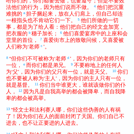
咐
你们
的
，
你们
都
要
去
做
，
也
要
遵守
；
但是
不要
效
法
他们
的
行为
，
因为
他们
说
而
不
做
。
他们
把
沉重
4
难挑
的
担子
捆
起来
，
放
在
人们
肩
上
，
但
自己
却
连
a
一
根
指头
也
不
肯
动
它们
一下
。
他们
所
做
的
一切
5
事
，
都
是
为了
给
人
看
：
他们
把
自己
的
经文盒
加宽
，
把
衣服
的
穗子
加长
；
他们
喜爱
宴席
中
的
上座
和
会
b
6
堂
里
的
首位
，
喜爱
街市
上
的
致敬
问候
，
又
喜爱
被
7
人们
称为
‘
老师
’
。
c
“
但
你们
不
可
被
称为
‘
老师
’
，
因为
你们
的
老师
只有
8
d
一
位
，
而
你们
都
是
弟兄
。
不要
称
地上
的
任何
人
e
9
为
‘
父
’
，
因为
你们
的
父
只有
一
位
，
就是
天父
。
你们
10
也
不要
被
人
称为
‘
主人
’
，
因为
你们
的
主人
只有
一
位
，
就是
基督
。
你们
当中
谁
更
大
，
谁
就
该
做
你们
的
仆
11
人
，
因为
凡是
自我
高举
的
都
会
被
降卑
，
而
自我
降
12
卑
的
都
会
被
高举
。
“
经文士
和
法利赛
人
哪
，
你们
这些
伪善
的
人
有
祸
13
了
！
因为
你们
在
人
的
面前
封闭
了
天国
。
你们
自己
不
进去
，
也
不
让
正
要
进
的
人
进去
。
14