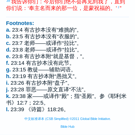
我
告诉
你们
：
今后
你们
绝不
会
再
见到
我
了
，
直到
39
你们
说
：
‘
奉
主
名
而
来
的
那
一
位
，
是
蒙
祝福
的
。
’
”
l
Footnotes:
a.
23:4 有古抄本没有“难挑的”。
b.
23:5 有古抄本没有“衣服的”。
c.
23:7 老师——或译作“拉比”。
d.
23:8 老师——或译作“拉比”。
e.
23:8 有古抄本附“就是基督，”。
f.
23:14 有古抄本没有此节。
g.
23:15 教徒——辅助词语。
h.
23:19 有古抄本附“愚拙又”。
i.
23:26 有古抄本附“盘子”。
j.
23:28 罪恶——原文直译“不法”。
k.
23:38 家——或译作“殿”；指“圣殿”。参《耶利米
书》12:7；22:5。
l.
23:39 《诗篇》118:26。
中文标准译本 (CSB Simplified) ©2011 Global Bible Initiative.
Bible Hub