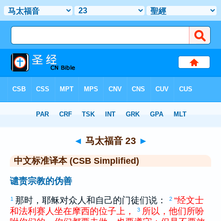
圣经
>
CSBS
> 马太福音 23
◄
马太福音 23
►
中文标准译本 (CSB Simplified)
谴责宗教的伪善
那时，耶稣对众人和自己的门徒们说：
“
经文士
1
2
和
法利赛
人
坐
在
摩西
的
位子
上
，
所以
，
他们
所
吩
3