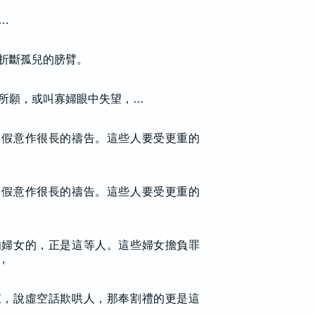
…
折斷孤兒的膀臂。
所願，或叫寡婦眼中失望，…
，假意作很長的禱告。這些人要受更重的
，假意作很長的禱告。這些人要受更重的
知婦女的，正是這等人。這些婦女擔負罪
，
束，說虛空話欺哄人，那奉割禮的更是這