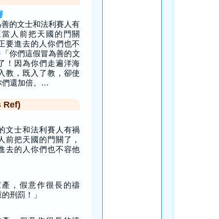
禍
為善的文士和法利賽人有
正當人前把天國的門關
正要進去的人你們也不
「你們這假冒為善的文
5
了！因為你們走遍洋海
入教，既入了教，卻使
你們還加倍。…
Ref)
的文士和法利賽人有禍
人前把天國的門關了，
進去的人你們也不容他
家產，假意作很長的禱
重的刑罰！」