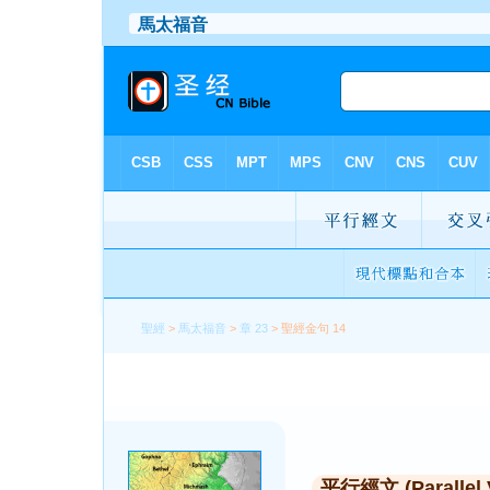
聖經
>
馬太福音
>
章 23
> 聖經金句 14
平行經文 (Parallel 