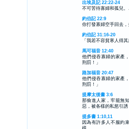
出埃及記 22:22-24
不可苦待寡婦和孤兒。
約伯記 22:9
你打發寡婦空手回去，
約伯記 31:16-20
「我若不容貧寒人得其
馬可福音 12:40
他們侵吞寡婦的家產
刑罰！」
路加福音 20:47
他們侵吞寡婦的家產
刑罰！」
提摩太後書 3:6
那偷進人家，牢籠無
惡，被各樣的私慾引誘
提多書 1:10,11
因為有許多人不服約
樣。…