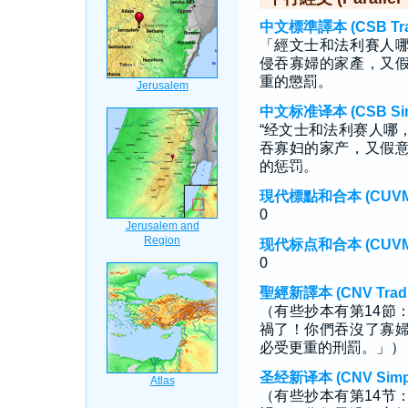
中文標準譯本 (CSB Tradi
「經文士和法利賽人
侵吞寡婦的家產，又
重的懲罰。
中文标准译本 (CSB Simp
“经文士和法利赛人哪
吞寡妇的家产，又假
的惩罚。
現代標點和合本 (CUVMP T
0
现代标点和合本 (CUVMP S
0
聖經新譯本 (CNV Tradit
（有些抄本有第14節
禍了！你們吞沒了寡
必受更重的刑罰。」）
圣经新译本 (CNV Simpli
（有些抄本有第14节