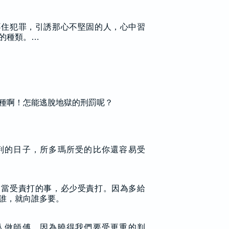
不住犯罪，引誘那心不堅固的人，心中習
的種類。…
種啊！怎能逃脫地獄的刑罰呢？
判的日子，所多瑪所受的比你還容易受
了當受責打的事，必少受責打。因為多給
誰，就向誰多要。
人做師傅，因為曉得我們要受更重的判