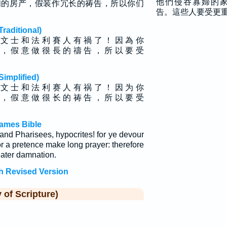
他們侵吞寡婦的
妇的房产，假装作冗长的祷告，所以你们
告。這些人要受更
ditional)
 文 士 和 法 利 賽 人 有 禍 了 ！ 因 為 你
 ， 假 意 做 很 長 的 禱 告 ， 所 以 要 受
plified)
 文 士 和 法 利 赛 人 有 祸 了 ！ 因 为 你
 ， 假 意 做 很 长 的 祷 告 ， 所 以 要 受
ames Bible
and Pharisees, hypocrites! for ye devour
r a pretence make long prayer: therefore
eater damnation.
h Revised Version
f Scripture)