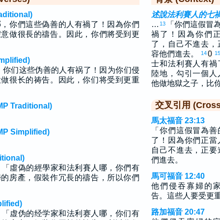
tional)
述說法利賽人的七
哪，你們這些偽善的人有禍了！因為你們
…
「你們這假冒
13
假意做很長的禱告。因此，你們將受到更
禍了！因為你們
了，自己不進去，
容他們進去。
0
14
1
lified)
士和法利賽人有禍
，你们这些伪善的人有祸了！因为你们侵
陸地，勾引一個人
意做很长的祷告。因此，你们将受到更重
他做地獄之子，比
交叉引用 (Cross 
raditional)
馬太福音 23:13
「你們這假冒為善
implified)
了！因為你們正當
自己不進去，正要
ional)
們進去。
：「虛偽的經學家和法利賽人哪，你們有
馬可福音 12:40
婦的房產，假裝作冗長的禱告，所以你們
他們侵吞寡婦的
告。這些人要受更
fied)
路加福音 20:47
：「虚伪的经学家和法利赛人哪，你们有