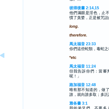
彼得後書 2:14,15
他們滿眼是淫色，止
慣了貪婪，正是被咒詛
long.
therefore.
馬太福音 23:33
你們這些蛇類，毒蛇之
*etc
馬太福音 11:24
但我告訴你們：當審
呢！」
路加福音 12:48
唯有那不知道的，做
誰，就向誰多取；多託
雅各書 3:1
我的弟兄們，不要多