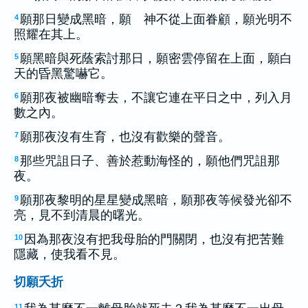
願那日變成黑暗，願 神不從上面眷顧，願光明不
4
照耀在其上。
願黑暗與死蔭索討那日，願密雲停留在上面，願白
5
天的昏黑驚嚇它。
願那夜被幽暗奪去，不讓它連在平日之中，列入月
6
數之內。
願那夜沒有生育，也沒有歡樂的聲音。
7
那些咒詛日子、善於惹動海怪的，願他們咒詛那
8
夜。
願那夜黎明的星星變成黑暗，願那夜等候發光卻不
9
亮，見不到清晨的曙光。
因為那夜沒有把我母胎的門關閉，也沒有把苦難
10
隱藏，使我看不見。
切願夭折
11