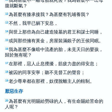
我為甚麼不一離母胎就死去？我為甚麼不一出母
腹就斷氣？
為甚麼有膝承接我？為甚麼有乳哺養我？
12
不然，我早已躺下安息，
13
與世上那些為自己建造陵墓的君王和謀士同睡，
14
或與那些擁有黃金，房屋裝滿銀子的王侯同眠。
15
我為甚麼不像暗中流產的胎，未見天日的嬰孩，
16
歸於無有呢？
在那裡，惡人止息攪擾，筋疲力盡的得安息；
17
被囚的同享安寧；聽不見督工的聲音；
18
老少尊卑都在那裡，奴僕脫離主人的轄制。
19
厭惡生存
為甚麼有光明賜給勞碌的人，有生命賜給苦命的
20
人呢？