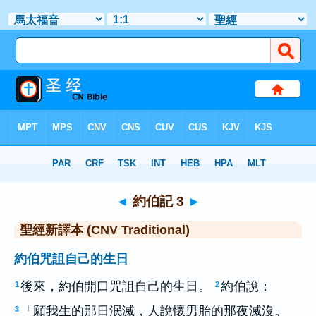
聖經
>
CNVT
> 約伯記 3
◄
約伯記 3
►
聖經新譯本 (CNV Traditional)
約伯咒詛自己的生日
後來，約伯開口咒詛自己的生日。
約伯說：
1
2
「願我生的那日泯滅，人說懷男胎的那夜滅沒。
3