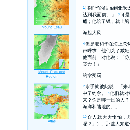
耶和华的话临到亚米
1
达到我面前。」
可是
3
船；他给了钱，就上船
海起大风
但是耶和华在海上忽
4
声呼求；他们为了减轻
他面前，对他说：「你
丧命！」
约拿受罚
水手就彼此说：「来
7
中了约拿。
他们就对
8
来？你是哪一国的人？
海洋和陆地的。」
众人就大大惧怕，
10
呢？」）」那些人知道