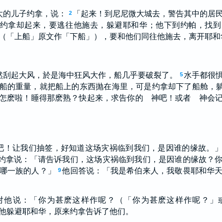
太的儿子约拿，说：
「起来！到尼尼微大城去，警告其中的居
2
约拿却起来，要逃往他施去，躲避耶和华；他下到约帕，找到
（「上船」原文作「下船」），要和他们同往他施去，离开耶和
然刮起大风，於是海中狂风大作，船几乎要破裂了。
水手都很
5
船的重量，就把船上的东西抛在海里，可是约拿却下了船舱，
怎麽啦！睡得那麽熟？快起来，求告你的 神吧！或者 神会
吧！让我们抽签，好知道这场灾祸临到我们，是因谁的缘故。
约拿说：「请告诉我们，这场灾祸临到我们，是因谁的缘故？
哪一族的人？」
他回答说：「我是希伯来人，我敬畏耶和华
9
对他说：「你为甚麽这样作呢？（「你为甚麽这样作呢？」
他躲避耶和华，原来约拿告诉了他们。