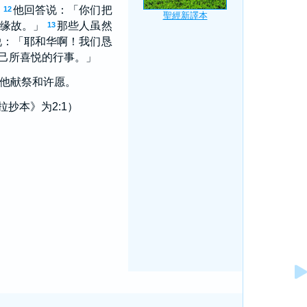
他回答说：「你们把
12
缘故。」
那些人虽然
13
说：「耶和华啊！我们恳
己所喜悦的行事。」
他献祭和许愿。
抄本》为2:1）