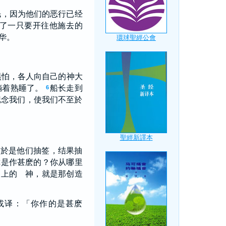
民，因为他们的恶行已经
了一只要开往他施去的
华。
惧怕，各人向自己的神大
躺着熟睡了。
船长走到
6
记念我们，使我们不至於
」於是他们抽签，结果抽
你是作甚麽的？你从哪里
天上的 神，就是那创造
或译：「你作的是甚麽