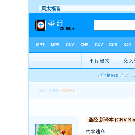
圣经
>
CNVS
> 约拿书 1
圣经 新译本 (CNV Simp
约拿违命