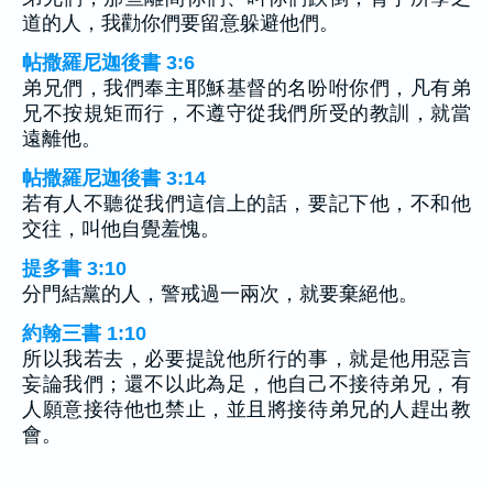
道的人，我勸你們要留意躲避他們。
帖撒羅尼迦後書 3:6
弟兄們，我們奉主耶穌基督的名吩咐你們，凡有弟
兄不按規矩而行，不遵守從我們所受的教訓，就當
遠離他。
帖撒羅尼迦後書 3:14
若有人不聽從我們這信上的話，要記下他，不和他
交往，叫他自覺羞愧。
提多書 3:10
分門結黨的人，警戒過一兩次，就要棄絕他。
約翰三書 1:10
所以我若去，必要提說他所行的事，就是他用惡言
妄論我們；還不以此為足，他自己不接待弟兄，有
人願意接待他也禁止，並且將接待弟兄的人趕出教
會。