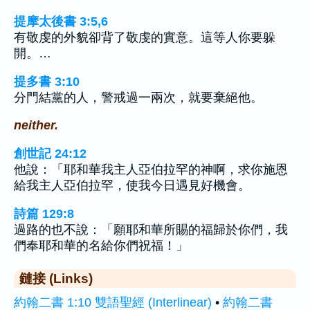
提摩太後書 3:5,6
有敬虔的外貌卻背了敬虔的實意。這等人你要躲
開。…
提多書 3:10
分門結黨的人，警戒過一兩次，就要棄絕他。
neither.
創世記 24:12
他說：「耶和華我主人亞伯拉罕的神啊，求你施恩
給我主人亞伯拉罕，使我今日遇見好機會。
詩篇 129:8
過路的也不說：「願耶和華所賜的福歸於你們，我
們奉耶和華的名給你們祝福！」
鏈接 (Links)
約翰二書 1:10 雙語聖經 (Interlinear)
•
約翰二書