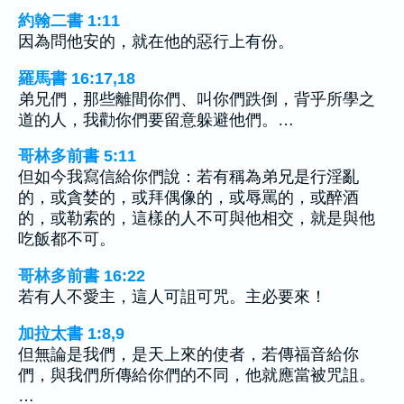
約翰二書 1:11
因為問他安的，就在他的惡行上有份。
羅馬書 16:17,18
弟兄們，那些離間你們、叫你們跌倒，背乎所學之
道的人，我勸你們要留意躲避他們。…
哥林多前書 5:11
但如今我寫信給你們說：若有稱為弟兄是行淫亂
的，或貪婪的，或拜偶像的，或辱罵的，或醉酒
的，或勒索的，這樣的人不可與他相交，就是與他
吃飯都不可。
哥林多前書 16:22
若有人不愛主，這人可詛可咒。主必要來！
加拉太書 1:8,9
但無論是我們，是天上來的使者，若傳福音給你
們，與我們所傳給你們的不同，他就應當被咒詛。
…