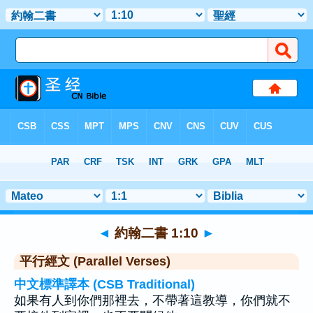
聖經
>
約翰二書
>
章 1
> 聖經金句 10
◄
約翰二書 1:10
►
平行經文 (Parallel Verses)
中文標準譯本 (CSB Traditional)
如果有人到你們那裡去，不帶著這教導，你們就不