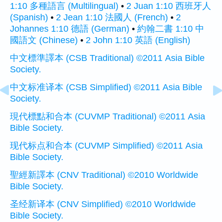
1:10 多種語言 (Multilingual)
•
2 Juan 1:10 西班牙人
(Spanish)
•
2 Jean 1:10 法國人 (French)
•
2
Johannes 1:10 德語 (German)
•
約翰二書 1:10 中
國語文 (Chinese)
•
2 John 1:10 英語 (English)
中文標準譯本 (CSB Traditional) ©2011 Asia Bible
Society.
中文标准译本 (CSB Simplified) ©2011 Asia Bible
Society.
現代標點和合本 (CUVMP Traditional) ©2011 Asia
Bible Society.
现代标点和合本 (CUVMP Simplified) ©2011 Asia
Bible Society.
聖經新譯本 (CNV Traditional) ©2010 Worldwide
Bible Society.
圣经新译本 (CNV Simplified) ©2010 Worldwide
Bible Society.