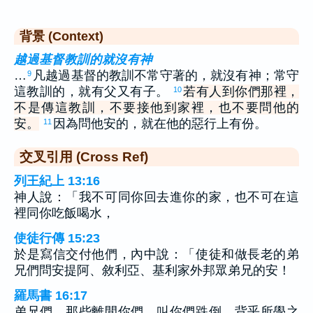
背景 (Context)
越過基督教訓的就沒有神
…
凡越過基督的教訓不常守著的，就沒有神；常守
9
這教訓的，就有父又有子。
若有人到你們那裡，
10
不是傳這教訓，不要接他到家裡，也不要問他的
安。
因為問他安的，就在他的惡行上有份。
11
交叉引用 (Cross Ref)
列王紀上 13:16
神人說：「我不可同你回去進你的家，也不可在這
裡同你吃飯喝水，
使徒行傳 15:23
於是寫信交付他們，內中說：「使徒和做長老的弟
兄們問安提阿、敘利亞、基利家外邦眾弟兄的安！
羅馬書 16:17
弟兄們，那些離間你們、叫你們跌倒，背乎所學之