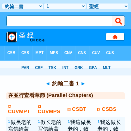
聖經
> 約翰二書 1
◄
約翰二書 1
►
在並行查看章節 (Parallel Chapters)
CSBT
CSBS
CUVMPT
CUVMPS
做長老的
做长老的
我這做長
我这做长
1
1
1
1
寫信給蒙
写信给蒙
老的，致
老的，致