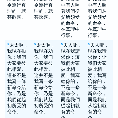
令遵行真
令遵行真
中有人照
中有人照
理的，就
理的，就
著我們從
着我们从
甚歡喜。
甚欢喜。
父所領受
父所领受
的命令，
的命令，
在真理中
在真理中
行事。
行事。
太太啊，
太太啊，
夫人哪，
夫人哪，
5
5
5
5
我現在勸
我现在劝
現在我請
现在我请
你：我們
你：我们
求你：讓
求你：让
大家要彼
大家要彼
我們大家
我们大家
此相愛。
此相爱。
彼此相
彼此相
這並不是
这并不是
愛；我寫
爱；我写
我寫一條
我写一条
給你的，
给你的，
新命令給
新命令给
不是一條
不是一条
你，乃是
你，乃是
新命令，
新命令，
我們從起
我们从起
而是我們
而是我们
初所受的
初所受的
從起初就
从起初就
命令。
命令。
有的命
有的命
令。
令。