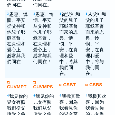
們同在。
们同在。
恩惠、憐
恩惠、怜
從父神和
从父神和
3
3
3
3
憫、平安
悯、平安
父的兒子
父的儿子
從父神和
从父神和
耶穌基督
耶稣基督
他兒子耶
他儿子耶
而來的恩
而来的恩
穌基督，
稣基督，
典、憐
典、怜
在真理和
在真理和
憫、平
悯、平
愛心上，
爱心上，
安，在真
安，在真
必常與我
必常与我
理和愛
理和爱
們同在！
们同在！
中，將與
中，将与
我們同
我们同
在。
在。
CSBT
CSBS
CUVMPT
CUVMPS
我見你的
我见你的
我極其歡
我极其欢
4
4
4
4
兒女有照
儿女有照
喜，因為
喜，因为
我們從父
我们从父
我看見你
我看见你
所受之命
所受之命
的兒女當
的儿女当