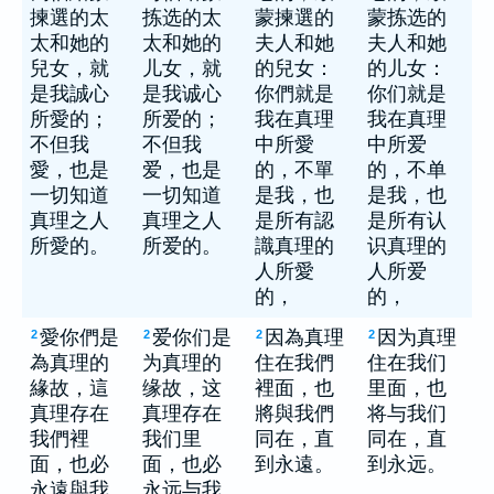
揀選的太
拣选的太
蒙揀選的
蒙拣选的
太和她的
太和她的
夫人和她
夫人和她
兒女，就
儿女，就
的兒女：
的儿女：
是我誠心
是我诚心
你們就是
你们就是
所愛的；
所爱的；
我在真理
我在真理
不但我
不但我
中所愛
中所爱
愛，也是
爱，也是
的，不單
的，不单
一切知道
一切知道
是我，也
是我，也
真理之人
真理之人
是所有認
是所有认
所愛的。
所爱的。
識真理的
识真理的
人所愛
人所爱
的，
的，
愛你們是
爱你们是
因為真理
因为真理
2
2
2
2
為真理的
为真理的
住在我們
住在我们
緣故，這
缘故，这
裡面，也
里面，也
真理存在
真理存在
將與我們
将与我们
我們裡
我们里
同在，直
同在，直
面，也必
面，也必
到永遠。
到永远。
永遠與我
永远与我