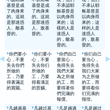
基督是成
基督是成
不承認耶
不承认耶
了肉身來
了肉身来
穌基督是
稣基督是
的。這就
的。这就
以肉身而
以肉身而
是那迷惑
是那迷惑
來的；這
来的；这
人、敵基
人、敌基
樣的人是
样的人是
督的。
督的。
迷惑人
迷惑人
的，敵基
的，敌基
督的。
督的。
你們要小
你们要小
你們自己
你们自己
8
8
8
8
心，不要
心，不要
要當心，
要当心，
失去你們
失去你们
免得失去
免得失去
所做的
所做的
我們大家
我们大家
工，乃要
工，乃要
為之所做
为之所做
得著滿足
得着满足
的工，而
的工，而
的賞賜。
的赏赐。
要得著你
要得着你
們完滿的
们完满的
報償。
报偿。
凡越過基
凡越过基
凡是越過
凡是越过
9
9
9
9