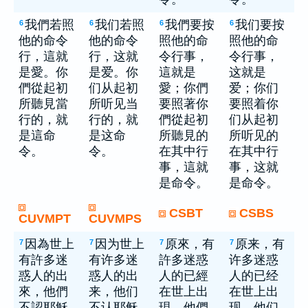
我們若照
我们若照
我們要按
我们要按
6
6
6
6
他的命令
他的命令
照他的命
照他的命
行，這就
行，这就
令行事，
令行事，
是愛。你
是爱。你
這就是
这就是
們從起初
们从起初
愛；你們
爱；你们
所聽見當
所听见当
要照著你
要照着你
行的，就
行的，就
們從起初
们从起初
是這命
是这命
所聽見的
所听见的
令。
令。
在其中行
在其中行
事，這就
事，这就
是命令。
是命令。
CSBT
CSBS
CUVMPT
CUVMPS
因為世上
因为世上
原來，有
原来，有
7
7
7
7
有許多迷
有许多迷
許多迷惑
许多迷惑
惑人的出
惑人的出
人的已經
人的已经
來，他們
来，他们
在世上出
在世上出
不認耶穌
不认耶稣
現，他們
现，他们