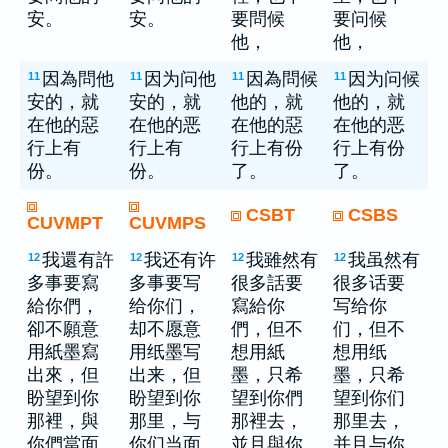
安。
安。
要問候
要问候
他，
他，
因為問他
因为问他
因為問候
因为问候
11
11
11
11
安的，就
安的，就
他的，就
他的，就
在他的惡
在他的恶
在他的惡
在他的恶
行上有
行上有
行上有份
行上有份
份。
份。
了。
了。
CSBT
CSBS
CUVMPT
CUVMPS
我還有許
我还有许
我雖然有
我虽然有
12
12
12
12
多事要寫
多事要写
很多話要
很多话要
給你們，
给你们，
寫給你
写给你
卻不願意
却不愿意
們，但不
们，但不
用紙墨寫
用纸墨写
想用紙
想用纸
出來，但
出来，但
墨，只希
墨，只希
盼望到你
盼望到你
望到你們
望到你们
那裡，與
那里，与
那裡去，
那里去，
你們當面
你们当面
並且與你
并且与你