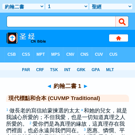
聖經
>
CUVMPT
> 約翰二書 1
◄
約翰二書 1
►
現代標點和合本 (CUVMP Traditional)
做長老的寫信給蒙揀選的太太
和她的兒女，就是
1
a
我誠心所愛的；不但我愛，也是一切知道真理之人
所愛的。
愛你們是為真理的緣故，這真理存在我
2
們裡面，也必永遠與我們同在。
恩惠、憐憫、平
3