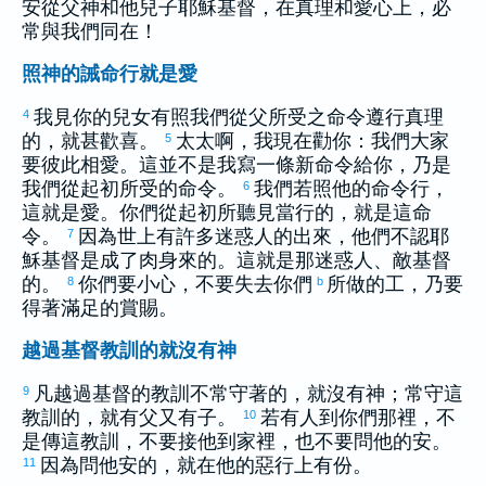
安從父神和他兒子耶穌基督，在真理和愛心上，必
常與我們同在！
照神的誡命行就是愛
我見你的兒女有照我們從父所受之命令遵行真理
4
的，就甚歡喜。
太太啊，我現在勸你：我們大家
5
要彼此相愛。這並不是我寫一條新命令給你，乃是
我們從起初所受的命令。
我們若照他的命令行，
6
這就是愛。你們從起初所聽見當行的，就是這命
令。
因為世上有許多迷惑人的出來，他們不認耶
7
穌基督是成了肉身來的。這就是那迷惑人、敵基督
的。
你們要小心，不要失去你們
所做的工，乃要
8
b
得著滿足的賞賜。
越過基督教訓的就沒有神
凡越過基督的教訓不常守著的，就沒有神；常守這
9
教訓的，就有父又有子。
若有人到你們那裡，不
10
是傳這教訓，不要接他到家裡，也不要問他的安。
因為問他安的，就在他的惡行上有份。
11