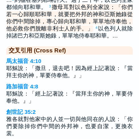
都傾向耶和華。
撒母耳對以色列全家說：「你們
3
若一心歸順耶和華，就要把外邦的神和亞斯她錄從
你們中間除掉，專心歸向耶和華，單單地侍奉他，
他必救你們脫離非利士人的手。」
以色列人就除
4
掉諸巴力和亞斯她錄，單單地侍奉耶和華。…
交叉引用 (Cross Ref)
馬太福音 4:10
耶穌說：「撒旦，退去吧！因為經上記著說：『當
拜主你的神，單要侍奉他。』」
路加福音 4:8
耶穌說：「經上記著說：『當拜主你的神，單要侍
奉他。』」
創世記 35:2
雅各就對他家中的人並一切與他同在的人說：「你
們要除掉你們中間的外邦神，也要自潔，更換衣
裳。