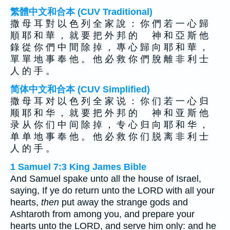
繁體中文和合本 (CUV Traditional)
撒 母 耳 對 以 色 列 全 家 說 ： 你 們 若 一 心 歸
順 耶 和 華 ， 就 要 把 外 邦 的 神 和 亞 斯 他
錄 從 你 們 中 間 除 掉 ， 專 心 歸 向 耶 和 華 ，
單 單 地 事 奉 他 。 他 必 救 你 們 脫 離 非 利 士
人 的 手 。
简体中文和合本 (CUV Simplified)
撒 母 耳 对 以 色 列 全 家 说 ： 你 们 若 一 心 归
顺 耶 和 华 ， 就 要 把 外 邦 的 神 和 亚 斯 他
录 从 你 们 中 间 除 掉 ， 专 心 归 向 耶 和 华 ，
单 单 地 事 奉 他 。 他 必 救 你 们 脱 离 非 利 士
人 的 手 。
1 Samuel 7:3 King James Bible
And Samuel spake unto all the house of Israel,
saying, If ye do return unto the LORD with all your
hearts,
then
put away the strange gods and
Ashtaroth from among you, and prepare your
hearts unto the LORD, and serve him only: and he