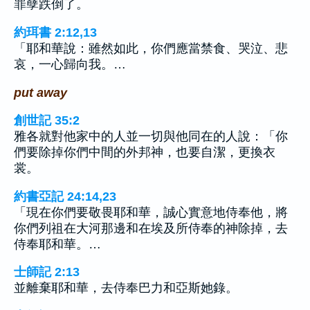
罪孽跌倒了。
約珥書 2:12,13
「耶和華說：雖然如此，你們應當禁食、哭泣、悲
哀，一心歸向我。…
put away
創世記 35:2
雅各就對他家中的人並一切與他同在的人說：「你
們要除掉你們中間的外邦神，也要自潔，更換衣
裳。
約書亞記 24:14,23
「現在你們要敬畏耶和華，誠心實意地侍奉他，將
你們列祖在大河那邊和在埃及所侍奉的神除掉，去
侍奉耶和華。…
士師記 2:13
並離棄耶和華，去侍奉巴力和亞斯她錄。