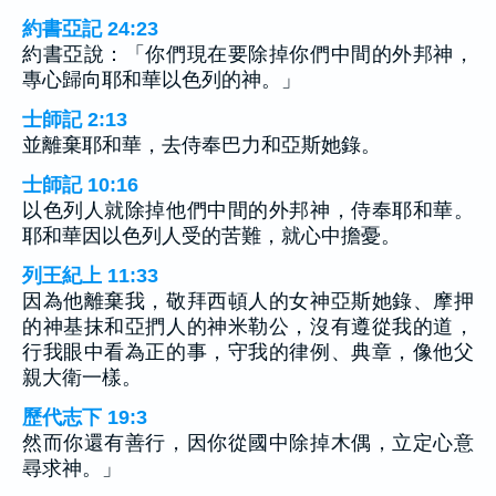
約書亞記 24:23
約書亞說：「你們現在要除掉你們中間的外邦神，
專心歸向耶和華以色列的神。」
士師記 2:13
並離棄耶和華，去侍奉巴力和亞斯她錄。
士師記 10:16
以色列人就除掉他們中間的外邦神，侍奉耶和華。
耶和華因以色列人受的苦難，就心中擔憂。
列王紀上 11:33
因為他離棄我，敬拜西頓人的女神亞斯她錄、摩押
的神基抹和亞捫人的神米勒公，沒有遵從我的道，
行我眼中看為正的事，守我的律例、典章，像他父
親大衛一樣。
歷代志下 19:3
然而你還有善行，因你從國中除掉木偶，立定心意
尋求神。」