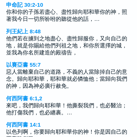
申命記 30:2-10
你和你的子孫若盡心、盡性歸向耶和華你的神，照
著我今日一切所吩咐的聽從他的話，…
列王紀上 8:48
他們若在擄到之地盡心、盡性歸服你，又向自己的
地，就是你賜給他們列祖之地，和你所選擇的城，
並我為你名所建造的殿禱告，
以賽亞書 55:7
惡人當離棄自己的道路，不義的人當除掉自己的意
念。歸向耶和華，耶和華就必憐恤他；當歸向我們
的神，因為神必廣行赦免。
何西阿書 6:1,2
來吧，我們歸向耶和華！他撕裂我們，也必醫治；
他打傷我們，也必纏裹。…
何西阿書 14:1
以色列啊，你要歸向耶和華你的神！你是因自己的