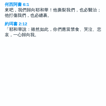
何西阿書 6:1
來吧，我們歸向耶和華！他撕裂我們，也必醫治；
他打傷我們，也必纏裹。
約珥書 2:12
「耶和華說：雖然如此，你們應當禁食、哭泣、悲
哀，一心歸向我。