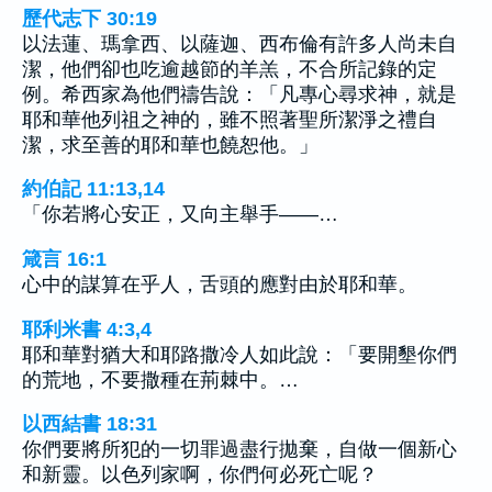
歷代志下 30:19
以法蓮、瑪拿西、以薩迦、西布倫有許多人尚未自
潔，他們卻也吃逾越節的羊羔，不合所記錄的定
例。希西家為他們禱告說：「凡專心尋求神，就是
耶和華他列祖之神的，雖不照著聖所潔淨之禮自
潔，求至善的耶和華也饒恕他。」
約伯記 11:13,14
「你若將心安正，又向主舉手——…
箴言 16:1
心中的謀算在乎人，舌頭的應對由於耶和華。
耶利米書 4:3,4
耶和華對猶大和耶路撒冷人如此說：「要開墾你們
的荒地，不要撒種在荊棘中。…
以西結書 18:31
你們要將所犯的一切罪過盡行拋棄，自做一個新心
和新靈。以色列家啊，你們何必死亡呢？