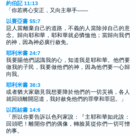
約伯記 11:13
「你若將心安正，又向主舉手——
以賽亞書 55:7
惡人當離棄自己的道路，不義的人當除掉自己的意
念。歸向耶和華，耶和華就必憐恤他；當歸向我們
的神，因為神必廣行赦免。
耶利米書 24:7
我要賜他們認識我的心，知道我是耶和華。他們要
做我的子民，我要做他們的神，因為他們要一心歸
向我。
耶利米書 36:3
或者猶大家聽見我想要降於他們的一切災禍，各人
就回頭離開惡道，我好赦免他們的罪孽和罪惡。」
以西結書 14:6
「所以你要告訴以色列家說：『主耶和華如此說：
回頭吧！離開你們的偶像，轉臉莫從你們一切可憎
的事。