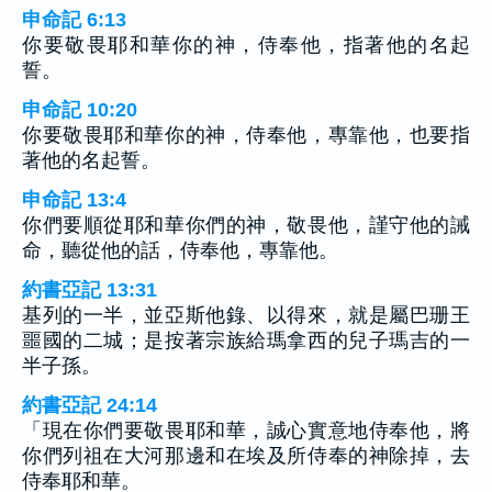
申命記 6:13
你要敬畏耶和華你的神，侍奉他，指著他的名起
誓。
申命記 10:20
你要敬畏耶和華你的神，侍奉他，專靠他，也要指
著他的名起誓。
申命記 13:4
你們要順從耶和華你們的神，敬畏他，謹守他的誡
命，聽從他的話，侍奉他，專靠他。
約書亞記 13:31
基列的一半，並亞斯他錄、以得來，就是屬巴珊王
噩國的二城；是按著宗族給瑪拿西的兒子瑪吉的一
半子孫。
約書亞記 24:14
「現在你們要敬畏耶和華，誠心實意地侍奉他，將
你們列祖在大河那邊和在埃及所侍奉的神除掉，去
侍奉耶和華。