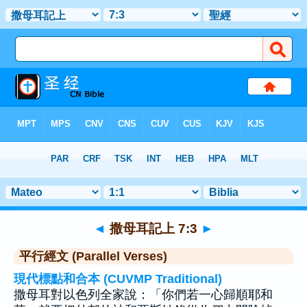
聖經
>
撒母耳記上
>
章 7
> 聖經金句 3
◄
撒母耳記上 7:3
►
平行經文 (Parallel Verses)
現代標點和合本 (CUVMP Traditional)
撒母耳對以色列全家說：「你們若一心歸順耶和