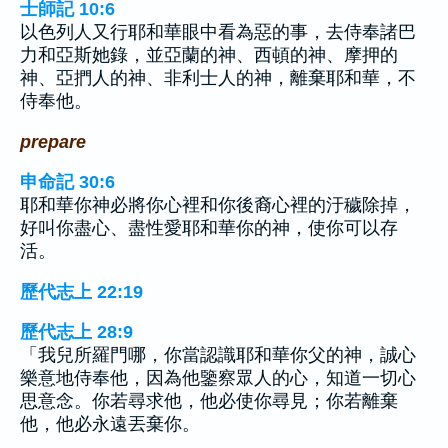
士師記 10:6
以色列人又行耶和華眼中看為惡的事，去侍奉諸巴
力和亞斯她錄，並亞蘭的神、西頓的神、摩押的
神、亞捫人的神、非利士人的神，離棄耶和華，不
侍奉他。
prepare
申命記 30:6
耶和華你神必將你心裡和你後裔心裡的汙穢除掉，
好叫你盡心、盡性愛耶和華你的神，使你可以存
活。
歷代志上 22:19
歷代志上 28:9
「我兒所羅門哪，你當認識耶和華你父的神，誠心
樂意地侍奉他，因為他鑒察眾人的心，知道一切心
思意念。你若尋求他，他必使你尋見；你若離棄
他，他必永遠丟棄你。