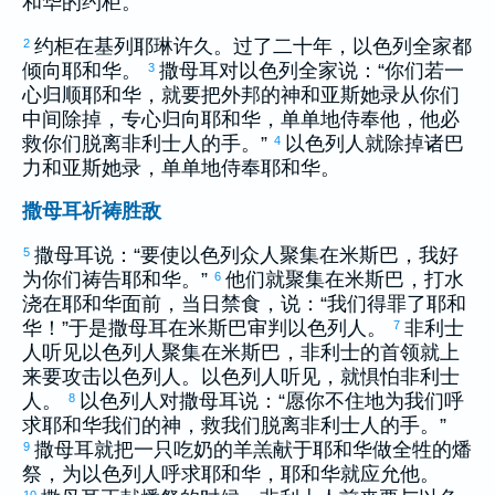
和华的约柜。
约柜在
基列耶琳
许久。过了二十年，
以色列
全家都
2
倾向耶和华。
撒母耳
对
以色列
全家说：“你们若一
3
心归顺耶和华，就要把外邦的神和
亚斯她录
从你们
中间除掉，专心归向耶和华，单单地侍奉他，他必
救你们脱离
非利士
人的手。”
以色列
人就除掉诸
巴
4
力
和
亚斯她录
，单单地侍奉耶和华。
撒母耳祈祷胜敌
撒母耳
说：“要使
以色列
众人聚集在
米斯巴
，我好
5
为你们祷告耶和华。”
他们就聚集在
米斯巴
，打水
6
浇在耶和华面前，当日禁食，说：“我们得罪了耶和
华！”于是
撒母耳
在
米斯巴
审判
以色列
人。
非利士
7
人听见
以色列
人聚集在
米斯巴
，
非利士
的首领就上
来要攻击
以色列
人。
以色列
人听见，就惧怕
非利士
人。
以色列
人对
撒母耳
说：“愿你不住地为我们呼
8
求耶和华我们的神，救我们脱离
非利士
人的手。”
撒母耳
就把一只吃奶的羊羔献于耶和华做全牲的燔
9
祭，为
以色列
人呼求耶和华，耶和华就应允他。
10