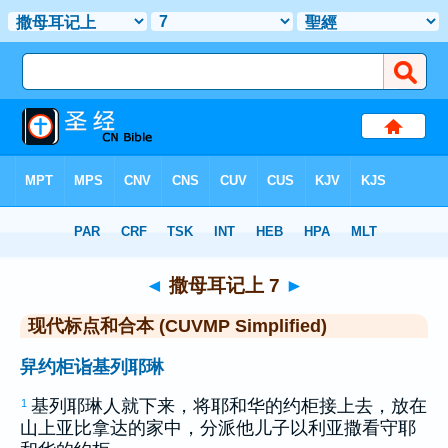
圣经
>
CUVMPS
> 撒母耳记上 7
◄
撒母耳记上 7
►
现代标点和合本 (CUVMP Simplified)
舁约柜诣基列耶琳
基列耶琳
人就下来，将耶和华的约柜接上去，放在
1
山上
亚比拿达
的家中，分派他儿子
以利亚撒
看守耶