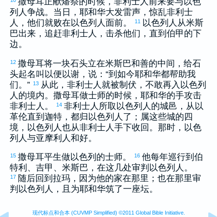
撒母耳
正献燔祭的时候，
非利士
人前来要与
以色
列
人争战。当日，耶和华大发雷声，惊乱
非利士
人，他们就败在
以色列
人面前。
以色列
人从
米斯
11
巴
出来，追赶
非利士
人，击杀他们，直到
伯甲
的下
边。
撒母耳
将一块石头立在
米斯巴
和
善
的中间，给石
12
头起名叫
以便以谢
，说：“到如今耶和华都帮助我
们。”
从此，
非利士
人就被制伏，不敢再入
以色列
13
人的境内。
撒母耳
做士师的时候，耶和华的手攻击
非利士
人。
非利士
人所取
以色列
人的城邑，从
以
14
革伦
直到
迦特
，都归
以色列
人了；属这些城的四
境，
以色列
人也从
非利士
人手下收回。那时，
以色
列
人与
亚摩利
人和好。
撒母耳
平生做
以色列
的士师。
他每年巡行到
伯
15
16
特利
、
吉甲
、
米斯巴
，在这几处审判
以色列
人。
随后回到
拉玛
，因为他的家在那里；也在那里审
17
判
以色列
人，且为耶和华筑了一座坛。
现代标点和合本 (CUVMP Simplified) ©2011 Global Bible Initiative.