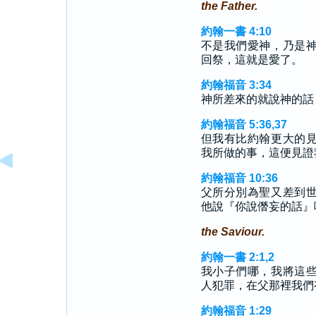
the Father.
約翰一書 4:10
不是我們愛神，乃是
回祭，這就是愛了。
約翰福音 3:34
神所差來的就說神的話
約翰福音 5:36,37
但我有比約翰更大的
我所做的事，這便見證
約翰福音 10:36
父所分別為聖又差到
他說『你說僭妄的話』
the Saviour.
約翰一書 2:1,2
我小子們哪，我將這
人犯罪，在父那裡我們
約翰福音 1:29