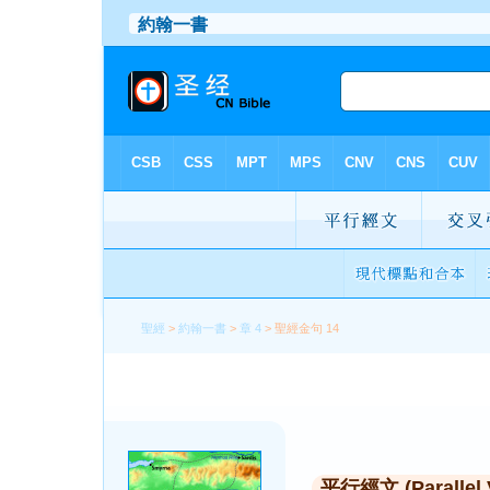
聖經
>
約翰一書
>
章 4
> 聖經金句 14
平行經文 (Parallel 