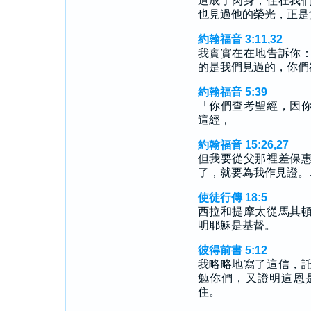
道成了肉身，住在我
也見過他的榮光，正是
約翰福音 3:11,32
我實實在在地告訴你
的是我們見過的，你們
約翰福音 5:39
「你們查考聖經，因
這經，
約翰福音 15:26,27
但我要從父那裡差保
了，就要為我作見證。
使徒行傳 18:5
西拉和提摩太從馬其
明耶穌是基督。
彼得前書 5:12
我略略地寫了這信，
勉你們，又證明這恩
住。