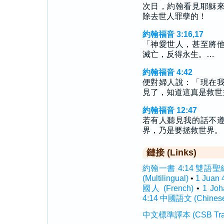
次日，約翰看見耶穌
除去世人罪孽的！
約翰福音 3:16,17
「神愛世人，甚至將
滅亡，反得永生。…
約翰福音 4:42
便對婦人說：「現在
見了，知道這真是救世
約翰福音 12:47
若有人聽見我的話不
界，乃是要拯救世界。
鏈接 (Links)
約翰一書 4:14 雙語聖經 (I
(Multilingual)
•
1 Juan
國人 (French)
•
1 Jo
4:14 中國語文 (Chines
中文標準譯本 (CSB Traditi