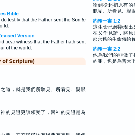
論到從起初原有的
聽見、所看見、親
es Bible
o testify that the Father sent the Son
to
約翰一書 1:2
orld.
這生命已經顯現出
在又作見證，將原
Revised Version
那永遠的生命傳給
 bear witness that the Father hath sent
ur of the world.
約翰一書 2:2
他為我們的罪做了
f Scripture)
的罪，也是為普天
命之道，就是我們所聽見、所看見、親眼
，神的見證更該領受了，因神的見證是為