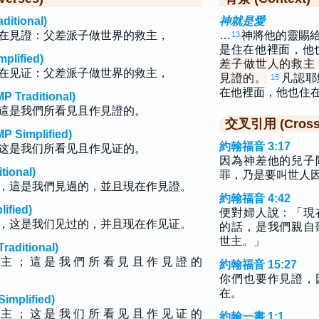
tional)
神就是愛
在見證：父差派子做世界的救主，
…
神將他的靈賜
13
是住在他裡面，他
lified)
差子做世人的救主
在见证：父差派子做世界的救主，
見證的。
凡認耶
15
在他裡面，他也住
raditional)
這是我們所看見且作見證的。
交叉引用 (Cross 
implified)
約翰福音 3:17
这是我们所看见且作见证的。
因為神差他的兒子
ional)
罪，乃是要叫世人
，這是我們見過的，並且現在作見證。
約翰福音 4:42
fied)
便對婦人說：「現
，这是我们见过的，并且现在作见证。
的話，是我們親自
世主。」
ditional)
 主 ； 這 是 我 們 所 看 見 且 作 見 證 的
約翰福音 15:27
你們也要作見證，
在。
plified)
 主 ； 这 是 我 们 所 看 见 且 作 见 证 的
約翰一書 1:1