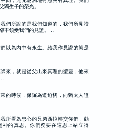
們中間，充充滿滿地有恩典有真理。我們
父獨生子的榮光。
：我們所說的是我們知道的，我們所見證
卻不領受我們的見證。…
你們以為內中有永生。給我作見證的就是
惠師來，就是從父出來真理的聖靈；他來
…
頓來的時候，保羅為道迫切，向猶太人證
託我所看為忠心的兄弟西拉轉交你們，勸
是神的真恩。你們務要在這恩上站立得