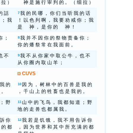
 拉 ）
神 是 施 行 审 判 的 。 （ 细 拉 ）
的 話
我 的 民 哪 ， 你 们 当 听 我 的 话
7
 ； 我
！ 以 色 列 啊 ， 我 要 劝 戒 你 ； 我
是 神 ， 是 你 的 神 ！
你 ；
我 并 不 因 你 的 祭 物 责 备 你 ；
8
你 的 燔 祭 常 在 我 面 前 。
也 不
我 不 从 你 家 中 取 公 牛 ， 也 不
9
从 你 圈 内 取 山 羊 ；
CUVS
 我 的
因 为 ， 树 林 中 的 百 兽 是 我 的
10
 。
， 千 山 上 的 牲 畜 也 是 我 的 。
 ； 野
山 中 的 飞 鸟 ， 我 都 知 道 ； 野
11
地 的 走 兽 也 都 属 我 。
 訴 你
我 若 是 饥 饿 ， 我 不 用 告 诉 你
12
 的 都
， 因 为 世 界 和 其 中 所 充 满 的 都