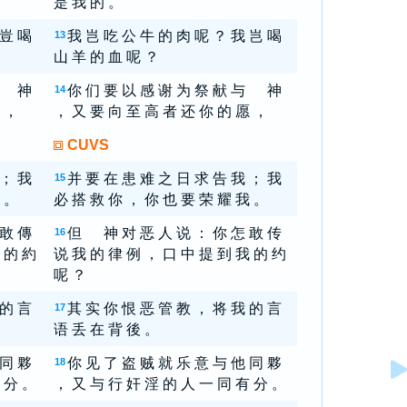
是 我 的 。
 豈 喝
我 岂 吃 公 牛 的 肉 呢 ？ 我 岂 喝
13
山 羊 的 血 呢 ？
 與 神
你 们 要 以 感 谢 为 祭 献 与 神
14
 ，
， 又 要 向 至 高 者 还 你 的 愿 ，
CUVS
 ； 我
并 要 在 患 难 之 日 求 告 我 ； 我
15
 。
必 搭 救 你 ， 你 也 要 荣 耀 我 。
 敢 傳
但 神 对 恶 人 说 ： 你 怎 敢 传
16
 的 約
说 我 的 律 例 ， 口 中 提 到 我 的 约
呢 ？
 的 言
其 实 你 恨 恶 管 教 ， 将 我 的 言
17
语 丢 在 背 後 。
 同 夥
你 见 了 盗 贼 就 乐 意 与 他 同 夥
18
 分 。
， 又 与 行 奸 淫 的 人 一 同 有 分 。