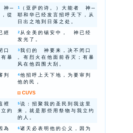
 神 ─
（ 亚 萨 的 诗 。 ） 大 能 者 神 ─
1
 ， 從
耶 和 华 已 经 发 言 招 呼 天 下 ， 从
日 出 之 地 到 日 落 之 处 。
已 經
从 全 美 的 锡 安 中 ， 神 已 经
2
发 光 了 。
閉 口
我 们 的 神 要 来 ， 决 不 闭 口
3
 有 暴
。 有 烈 火 在 他 面 前 吞 灭 ； 有 暴
风 在 他 四 围 大 刮 。
審 判
他 招 呼 上 天 下 地 ， 为 要 审 判
4
他 的 民 ，
CUVS
這 裡
说 ： 招 聚 我 的 圣 民 到 我 这 里
5
 立 約
来 ， 就 是 那 些 用 祭 物 与 我 立 约
的 人 。
因 為
诸 天 必 表 明 他 的 公 义 ， 因 为
6