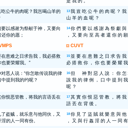
是 我 的 。
岂吃公牛的肉呢？我岂喝山羊的
我 豈 吃 公 牛 的 肉 呢 ？ 我
13
？
山 羊 的 血 呢 ？
们要以感谢为祭献于神，又要向
你 們 要 以 感 謝 為 祭 獻
14
者还你的愿；
， 又 要 向 至 高 者 還 你 的 願
VMPS
CUVT
要在患难之日求告我，我必搭救
並 要 在 患 難 之 日 求 告 我
15
你也要荣耀我。”
必 搭 救 你 ， 你 也 要 榮 耀 我
神对恶人说：“你怎敢传说我的律
但 神 對 惡 人 說 ： 你 怎
16
口中提到我的约呢？
說 我 的 律 例 ， 口 中 提 到 我
呢 ？
实你恨恶管教，将我的言语丢在
其 實 你 恨 惡 管 教 ， 將 我
17
。
語 丟 在 背 後 。
见了盗贼，就乐意与他同伙，又
你 見 了 盜 賊 就 樂 意 與 他
18
奸淫的人一同有份。
， 又 與 行 姦 淫 的 人 一 同 有