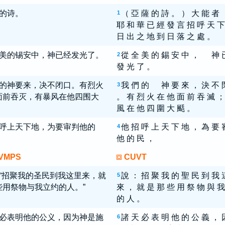
的诗。
（ 亞 薩 的 詩 。 ） 大 能 者
1
耶 和 華 已 經 發 言 招 呼 天 下
日 出 之 地 到 日 落 之 處 。
美的锡安中，神已经发光了。
從 全 美 的 錫 安 中 ， 神 
2
發 光 了 。
的神要来，决不闭口。有烈火
我 們 的 神 要 來 ， 決 不 
3
面前吞灭，有暴风在他四围大
。 有 烈 火 在 他 面 前 吞 滅 ；
風 在 他 四 圍 大 颳 。
呼上天下地，为要审判他的
他 招 呼 上 天 下 地 ， 為 要 
4
他 的 民 ，
VMPS
CUVT
“招聚我的圣民到我这里来，就
說 ： 招 聚 我 的 聖 民 到 我 
5
些用祭物与我立约的人。”
來 ， 就 是 那 些 用 祭 物 與 我
的 人 。
必表明他的公义，因为神是施
諸 天 必 表 明 他 的 公 義 ， 
6