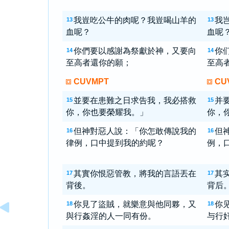
我豈吃公牛的肉呢？我豈喝山羊的
我
13
13
血呢？
血呢
你們要以感謝為祭獻於神，又要向
你
14
14
至高者還你的願；
至高
CUVMPT
CU
並要在患難之日求告我，我必搭救
并
15
15
你，你也要榮耀我。」
你，
但神對惡人說：「你怎敢傳說我的
但
16
16
律例，口中提到我的約呢？
例，
其實你恨惡管教，將我的言語丟在
其
17
17
背後。
背后
你見了盜賊，就樂意與他同夥，又
你
18
18
與行姦淫的人一同有份。
与行