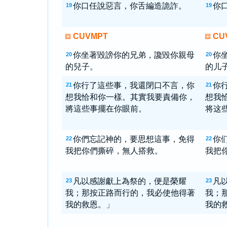
你口任說惡言，你舌編造詭詐。
你
19
19
CUVMPT
CU
你坐著毀謗你的兄弟，讒毀你親母
你
20
20
的兒子。
的儿
你行了這些事，我還閉口不言，你
你
21
21
想我恰和你一樣。其實我要責備你，
想我
將這些事擺在你眼前。
将这
你們忘記神的，要思想這事，免得
你
22
22
我把你們撕碎，無人搭救。
我把
凡以感謝獻上為祭的，便是榮耀
凡
23
23
我；那按正路而行的，我必使他得著
我；
我的救恩。」
我的救