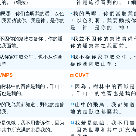
判的。（细拉）
神 是 施 行 審 判 的 。 （ 細
的民哪，你们当听我的话；以色
我 的 民 哪 ， 你 們 當 聽 我 
7
，我要劝诫你。我是神，是你的
！ 以 色 列 啊 ， 我 要 勸 戒 你
是 神 ， 是 你 的 神 ！
不因你的祭物责备你，你的燔
我 並 不 因 你 的 祭 物 責 備 
8
在我面前。
你 的 燔 祭 常 在 我 面 前 。
从你家中取公牛，也不从你圈
我 不 從 你 家 中 取 公 牛 ， 
9
山羊。
從 你 圈 內 取 山 羊 ；
VMPS
CUVT
为树林中的百兽是我的，千山上
因 為 ， 樹 林 中 的 百 獸 是
10
畜也是我的。
， 千 山 上 的 牲 畜 也 是 我 的
中的飞鸟我都知道，野地的走兽
山 中 的 飛 鳥 ， 我 都 知 道
11
属我。
地 的 走 獸 也 都 屬 我 。
若是饥饿，我不用告诉你，因为
我 若 是 飢 餓 ， 我 不 用 告
12
和其中所充满的都是我的。
， 因 為 世 界 和 其 中 所 充 滿