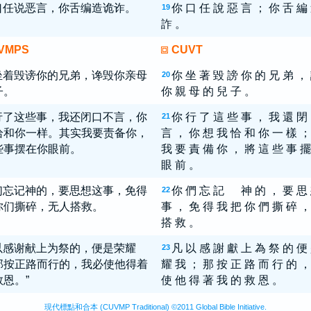
口任说恶言，你舌编造诡诈。
你 口 任 說 惡 言 ； 你 舌 編
19
詐 。
VMPS
CUVT
坐着毁谤你的兄弟，谗毁你亲母
你 坐 著 毀 謗 你 的 兄 弟 ，
20
子。
你 親 母 的 兒 子 。
行了这些事，我还闭口不言，你
你 行 了 這 些 事 ， 我 還 閉
21
恰和你一样。其实我要责备你，
言 ， 你 想 我 恰 和 你 一 樣 ；
些事摆在你眼前。
我 要 責 備 你 ， 將 這 些 事 擺
眼 前 。
们忘记神的，要思想这事，免得
你 們 忘 記 神 的 ， 要 思
22
你们撕碎，无人搭救。
事 ， 免 得 我 把 你 們 撕 碎 ，
搭 救 。
以感谢献上为祭的，便是荣耀
凡 以 感 謝 獻 上 為 祭 的 便
23
那按正路而行的，我必使他得着
耀 我 ； 那 按 正 路 而 行 的 ，
恩。”
使 他 得 著 我 的 救 恩 。
現代標點和合本 (CUVMP Traditional) ©2011 Global Bible Initiative.