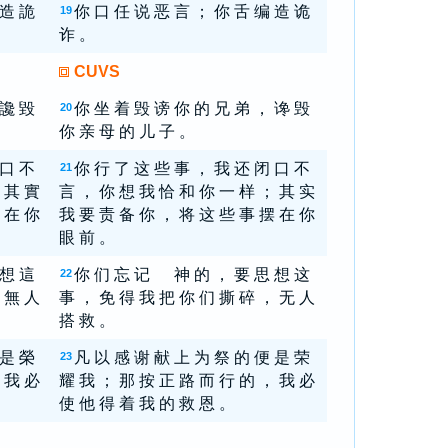
 造 詭
你 口 任 说 恶 言 ； 你 舌 编 造 诡
19
诈 。
CUVS
 讒 毀
你 坐 着 毁 谤 你 的 兄 弟 ， 谗 毁
20
你 亲 母 的 儿 子 。
 口 不
你 行 了 这 些 事 ， 我 还 闭 口 不
21
 其 實
言 ， 你 想 我 恰 和 你 一 样 ； 其 实
 在 你
我 要 责 备 你 ， 将 这 些 事 摆 在 你
眼 前 。
 想 這
你 们 忘 记 神 的 ， 要 思 想 这
22
 無 人
事 ， 免 得 我 把 你 们 撕 碎 ， 无 人
搭 救 。
 是 榮
凡 以 感 谢 献 上 为 祭 的 便 是 荣
23
 我 必
耀 我 ； 那 按 正 路 而 行 的 ， 我 必
使 他 得 着 我 的 救 恩 。