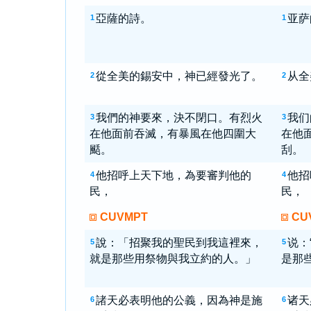
亞薩的詩。
亚萨
1
1
從全美的錫安中，神已經發光了。
从全
2
2
我們的神要來，決不閉口。有烈火
我们
3
3
在他面前吞滅，有暴風在他四圍大
在他
颳。
刮。
他招呼上天下地，為要審判他的
他招
4
4
民，
民，
CUVMPT
CU
說：「招聚我的聖民到我這裡來，
说：
5
5
就是那些用祭物與我立約的人。」
是那
諸天必表明他的公義，因為神是施
诸天
6
6