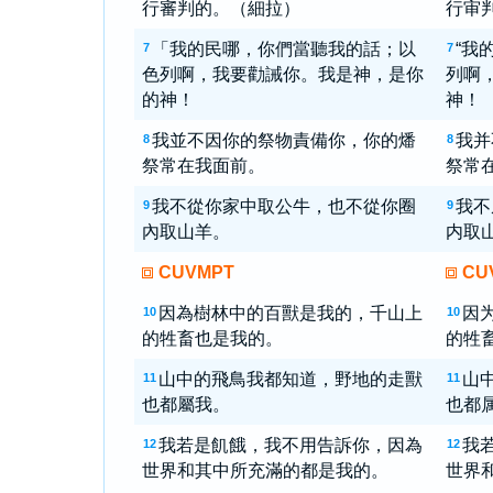
行審判的。（細拉）
行审
「我的民哪，你們當聽我的話；以
“我
7
7
色列啊，我要勸誡你。我是神，是你
列啊
的神！
神！
我並不因你的祭物責備你，你的燔
我并
8
8
祭常在我面前。
祭常
我不從你家中取公牛，也不從你圈
我不
9
9
內取山羊。
内取
CUVMPT
CU
因為樹林中的百獸是我的，千山上
因
10
10
的牲畜也是我的。
的牲
山中的飛鳥我都知道，野地的走獸
山
11
11
也都屬我。
也都
我若是飢餓，我不用告訴你，因為
我
12
12
世界和其中所充滿的都是我的。
世界