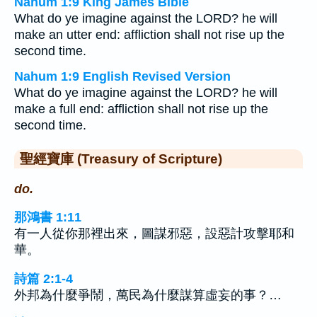
Nahum 1:9 King James Bible
What do ye imagine against the LORD? he will
make an utter end: affliction shall not rise up the
second time.
Nahum 1:9 English Revised Version
What do ye imagine against the LORD? he will
make a full end: affliction shall not rise up the
second time.
聖經寶庫 (Treasury of Scripture)
do.
那鴻書 1:11
有一人從你那裡出來，圖謀邪惡，設惡計攻擊耶和
華。
詩篇 2:1-4
外邦為什麼爭鬧，萬民為什麼謀算虛妄的事？…