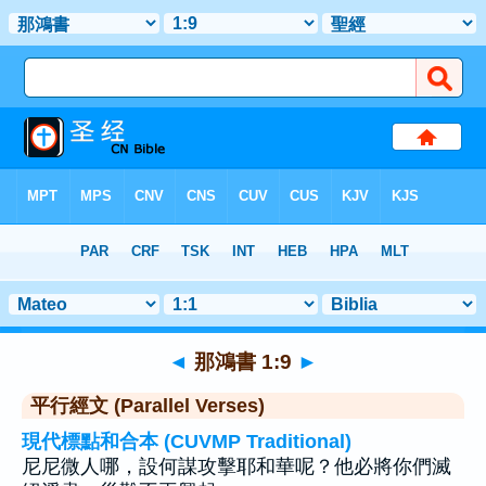
聖經
>
那鴻書
>
章 1
> 聖經金句 9
◄
那鴻書 1:9
►
平行經文 (Parallel Verses)
現代標點和合本 (CUVMP Traditional)
尼尼微人哪，設何謀攻擊耶和華呢？他必將你們滅