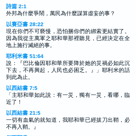
詩篇 2:1
外邦為什麼爭鬧，萬民為什麼謀算虛妄的事？
以賽亞書 28:22
現在你們不可褻慢，恐怕捆你們的綁索更結實了。
因為我從主萬軍之耶和華那裡聽見，已經決定在全
地上施行滅絕的事。
耶利米書 51:64
說：『巴比倫因耶和華所要降於她的災禍必如此沉
下去，不再興起，人民也必困乏。』」耶利米的話
到此為止。
以西結書 7:5
「主耶和華如此說：有一災，獨有一災，看哪，臨
近了！
以西結書 21:5
一切有血氣的就知道，我耶和華已經拔刀出鞘，必
不再入鞘。』