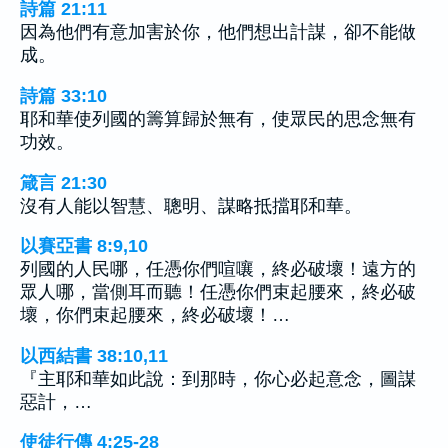
詩篇 21:11
因為他們有意加害於你，他們想出計謀，卻不能做
成。
詩篇 33:10
耶和華使列國的籌算歸於無有，使眾民的思念無有
功效。
箴言 21:30
沒有人能以智慧、聰明、謀略抵擋耶和華。
以賽亞書 8:9,10
列國的人民哪，任憑你們喧嚷，終必破壞！遠方的
眾人哪，當側耳而聽！任憑你們束起腰來，終必破
壞，你們束起腰來，終必破壞！…
以西結書 38:10,11
『主耶和華如此說：到那時，你心必起意念，圖謀
惡計，…
使徒行傳 4:25-28