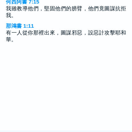
何西阿書 7:15
我雖教導他們，堅固他們的膀臂，他們竟圖謀抗拒
我。
那鴻書 1:11
有一人從你那裡出來，圖謀邪惡，設惡計攻擊耶和
華。