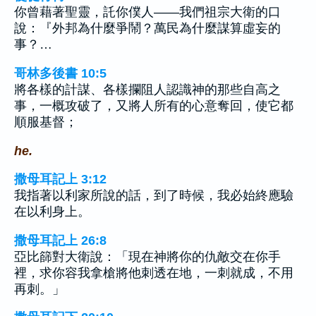
你曾藉著聖靈，託你僕人——我們祖宗大衛的口
說：『外邦為什麼爭鬧？萬民為什麼謀算虛妄的
事？…
哥林多後書 10:5
將各樣的計謀、各樣攔阻人認識神的那些自高之
事，一概攻破了，又將人所有的心意奪回，使它都
順服基督；
he.
撒母耳記上 3:12
我指著以利家所說的話，到了時候，我必始終應驗
在以利身上。
撒母耳記上 26:8
亞比篩對大衛說：「現在神將你的仇敵交在你手
裡，求你容我拿槍將他刺透在地，一刺就成，不用
再刺。」