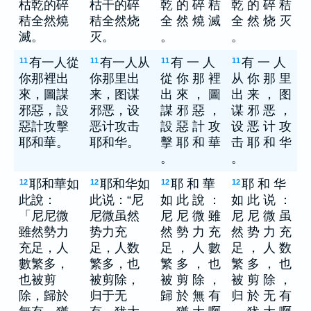
枯乾的碎
枯干的碎
乾 的 碎 秸
乾 的 碎 秸
秸全然燒
秸全然烧
全 然 燒 滅
全 然 烧 灭
滅。
灭。
。
。
有一人從
有一人从
有 一 人
有 一 人
11
11
11
11
你那裡出
你那里出
從 你 那 裡
从 你 那 里
來，圖謀
来，图谋
出 來 ， 圖
出 来 ， 图
邪惡，設
邪恶，设
謀 邪 惡 ，
谋 邪 恶 ，
惡計攻擊
恶计攻击
設 惡 計 攻
设 恶 计 攻
耶和華。
耶和华。
擊 耶 和 華
击 耶 和 华
。
。
耶和華如
耶和华如
耶 和 華
耶 和 华
12
12
12
12
此說：
此说：“尼
如 此 說 ：
如 此 说 ：
「尼尼微
尼微虽然
尼 尼 微 雖
尼 尼 微 虽
雖然勢力
势力充
然 勢 力 充
然 势 力 充
充足，人
足，人数
足 ， 人 數
足 ， 人 数
數繁多，
繁多，也
繁 多 ， 也
繁 多 ， 也
也被剪
被剪除，
被 剪 除 ，
被 剪 除 ，
除，歸於
归于无
歸 於 無 有
归 於 无 有