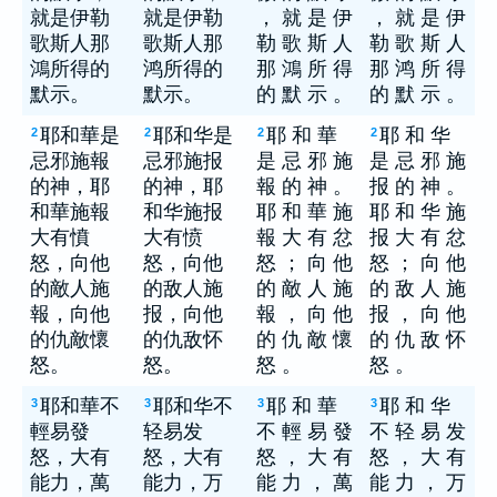
就是伊勒
就是伊勒
， 就 是 伊
， 就 是 伊
歌斯人那
歌斯人那
勒 歌 斯 人
勒 歌 斯 人
鴻所得的
鸿所得的
那 鴻 所 得
那 鸿 所 得
默示。
默示。
的 默 示 。
的 默 示 。
耶和華是
耶和华是
耶 和 華
耶 和 华
2
2
2
2
忌邪施報
忌邪施报
是 忌 邪 施
是 忌 邪 施
的神，耶
的神，耶
報 的 神 。
报 的 神 。
和華施報
和华施报
耶 和 華 施
耶 和 华 施
大有憤
大有愤
報 大 有 忿
报 大 有 忿
怒，向他
怒，向他
怒 ； 向 他
怒 ； 向 他
的敵人施
的敌人施
的 敵 人 施
的 敌 人 施
報，向他
报，向他
報 ， 向 他
报 ， 向 他
的仇敵懷
的仇敌怀
的 仇 敵 懷
的 仇 敌 怀
怒。
怒。
怒 。
怒 。
耶和華不
耶和华不
耶 和 華
耶 和 华
3
3
3
3
輕易發
轻易发
不 輕 易 發
不 轻 易 发
怒，大有
怒，大有
怒 ， 大 有
怒 ， 大 有
能力，萬
能力，万
能 力 ， 萬
能 力 ， 万