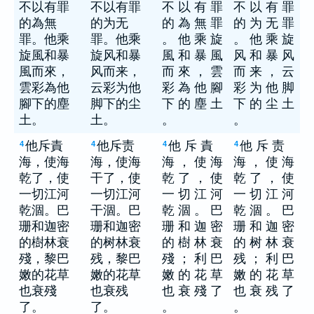
不以有罪
不以有罪
不 以 有 罪
不 以 有 罪
的為無
的为无
的 為 無 罪
的 为 无 罪
罪。他乘
罪。他乘
。 他 乘 旋
。 他 乘 旋
旋風和暴
旋风和暴
風 和 暴 風
风 和 暴 风
風而來，
风而来，
而 來 ， 雲
而 来 ， 云
雲彩為他
云彩为他
彩 為 他 腳
彩 为 他 脚
腳下的塵
脚下的尘
下 的 塵 土
下 的 尘 土
土。
土。
。
。
他斥責
他斥责
他 斥 責
他 斥 责
4
4
4
4
海，使海
海，使海
海 ， 使 海
海 ， 使 海
乾了，使
干了，使
乾 了 ， 使
乾 了 ， 使
一切江河
一切江河
一 切 江 河
一 切 江 河
乾涸。巴
干涸。巴
乾 涸 。 巴
乾 涸 。 巴
珊和迦密
珊和迦密
珊 和 迦 密
珊 和 迦 密
的樹林衰
的树林衰
的 樹 林 衰
的 树 林 衰
殘，黎巴
残，黎巴
殘 ； 利 巴
残 ； 利 巴
嫩的花草
嫩的花草
嫩 的 花 草
嫩 的 花 草
也衰殘
也衰残
也 衰 殘 了
也 衰 残 了
了。
了。
。
。