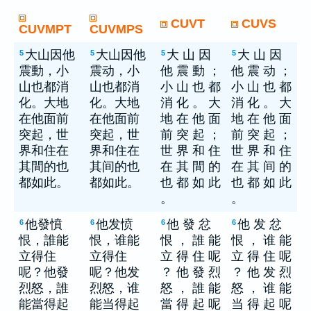
CUVT
CUVS
CUVMPT
CUVMPS
大山因他
大山因他
大 山 因
大 山 因
5
5
5
5
震動，小
震动，小
他 震 動 ；
他 震 动 ；
山也都消
山也都消
小 山 也 都
小 山 也 都
化。大地
化。大地
消 化 。 大
消 化 。 大
在他面前
在他面前
地 在 他 面
地 在 他 面
突起，世
突起，世
前 突 起 ；
前 突 起 ；
界和住在
界和住在
世 界 和 住
世 界 和 住
其間的也
其间的也
在 其 間 的
在 其 间 的
都如此。
都如此。
也 都 如 此
也 都 如 此
。
。
他發憤
他发愤
他 發 忿
他 发 忿
6
6
6
6
恨，誰能
恨，谁能
恨 ， 誰 能
恨 ， 谁 能
立得住
立得住
立 得 住 呢
立 得 住 呢
呢？他發
呢？他发
？ 他 發 烈
？ 他 发 烈
烈怒，誰
烈怒，谁
怒 ， 誰 能
怒 ， 谁 能
能當得起
能当得起
當 得 起 呢
当 得 起 呢