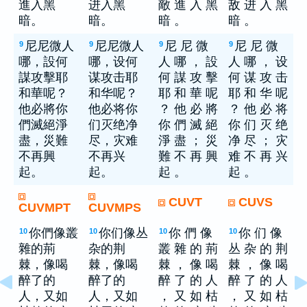
進入黑
进入黑
敵 進 入 黑
敌 进 入 黑
暗。
暗。
暗 。
暗 。
尼尼微人
尼尼微人
尼 尼 微
尼 尼 微
9
9
9
9
哪，設何
哪，设何
人 哪 ， 設
人 哪 ， 设
謀攻擊耶
谋攻击耶
何 謀 攻 擊
何 谋 攻 击
和華呢？
和华呢？
耶 和 華 呢
耶 和 华 呢
他必將你
他必将你
？ 他 必 將
？ 他 必 将
們滅絕淨
们灭绝净
你 們 滅 絕
你 们 灭 绝
盡，災難
尽，灾难
淨 盡 ； 災
净 尽 ； 灾
不再興
不再兴
難 不 再 興
难 不 再 兴
起。
起。
起 。
起 。
CUVT
CUVS
CUVMPT
CUVMPS
你們像叢
你们像丛
你 們 像
你 们 像
10
10
10
10
雜的荊
杂的荆
叢 雜 的 荊
丛 杂 的 荆
棘，像喝
棘，像喝
棘 ， 像 喝
棘 ， 像 喝
醉了的
醉了的
醉 了 的 人
醉 了 的 人
人，又如
人，又如
， 又 如 枯
， 又 如 枯