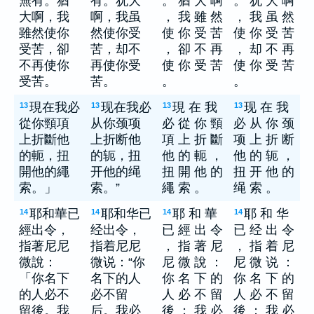
無有。猶
有。犹大
。 猶 大 啊
。 犹 大 啊
大啊，我
啊，我虽
， 我 雖 然
， 我 虽 然
雖然使你
然使你受
使 你 受 苦
使 你 受 苦
受苦，卻
苦，却不
， 卻 不 再
， 却 不 再
不再使你
再使你受
使 你 受 苦
使 你 受 苦
受苦。
苦。
。
。
現在我必
现在我必
現 在 我
现 在 我
13
13
13
13
從你頸項
从你颈项
必 從 你 頸
必 从 你 颈
上折斷他
上折断他
項 上 折 斷
项 上 折 断
的軛，扭
的轭，扭
他 的 軛 ，
他 的 轭 ，
開他的繩
开他的绳
扭 開 他 的
扭 开 他 的
索。」
索。”
繩 索 。
绳 索 。
耶和華已
耶和华已
耶 和 華
耶 和 华
14
14
14
14
經出令，
经出令，
已 經 出 令
已 经 出 令
指著尼尼
指着尼尼
， 指 著 尼
， 指 着 尼
微說：
微说：“你
尼 微 說 ：
尼 微 说 ：
「你名下
名下的人
你 名 下 的
你 名 下 的
的人必不
必不留
人 必 不 留
人 必 不 留
留後。我
后。我必
後 ； 我 必
後 ； 我 必