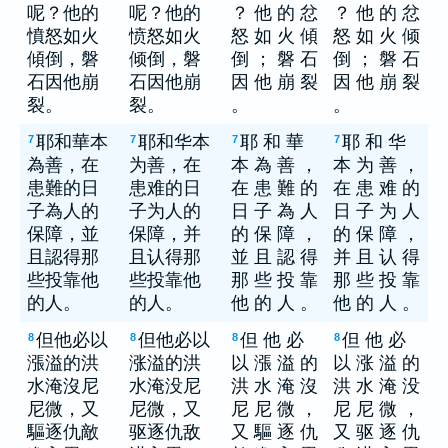
呢？他的
呢？他的
？ 他 的 忿
？ 他 的 忿
憤怒如火
愤怒如火
怒 如 火 傾
怒 如 火 倾
傾倒，磐
倾倒，磐
倒 ； 磐 石
倒 ； 磐 石
石因他崩
石因他崩
因 他 崩 裂
因 他 崩 裂
裂。
裂。
。
。
耶和華本
耶和华本
耶 和 華
耶 和 华
7
7
7
7
為善，在
为善，在
本 為 善 ，
本 为 善 ，
患難的日
患难的日
在 患 難 的
在 患 难 的
子為人的
子为人的
日 子 為 人
日 子 为 人
保障，並
保障，并
的 保 障 ，
的 保 障 ，
且認得那
且认得那
並 且 認 得
并 且 认 得
些投靠他
些投靠他
那 些 投 靠
那 些 投 靠
的人。
的人。
他 的 人 。
他 的 人 。
但他必以
但他必以
但 他 必
但 他 必
8
8
8
8
漲溢的洪
涨溢的洪
以 漲 溢 的
以 涨 溢 的
水淹沒尼
水淹没尼
洪 水 淹 沒
洪 水 淹 没
尼微，又
尼微，又
尼 尼 微 ，
尼 尼 微 ，
驅逐仇敵
驱逐仇敌
又 驅 逐 仇
又 驱 逐 仇