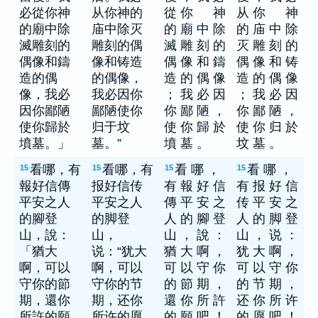
必從你神
从你神的
從 你 神
从 你 神
的廟中除
庙中除灭
的 廟 中 除
的 庙 中 除
滅雕刻的
雕刻的偶
滅 雕 刻 的
灭 雕 刻 的
偶像和鑄
像和铸造
偶 像 和 鑄
偶 像 和 铸
造的偶
的偶像，
造 的 偶 像
造 的 偶 像
像，我必
我必因你
； 我 必 因
； 我 必 因
因你鄙陋
鄙陋使你
你 鄙 陋 ，
你 鄙 陋 ，
使你歸於
归于坟
使 你 歸 於
使 你 归 於
墳墓。」
墓。”
墳 墓 。
坟 墓 。
看哪，有
看哪，有
看 哪 ，
看 哪 ，
15
15
15
15
報好信傳
报好信传
有 報 好 信
有 报 好 信
平安之人
平安之人
傳 平 安 之
传 平 安 之
的腳登
的脚登
人 的 腳 登
人 的 脚 登
山，說：
山，
山 ， 說 ：
山 ， 说 ：
「猶大
说：“犹大
猶 大 啊 ，
犹 大 啊 ，
啊，可以
啊，可以
可 以 守 你
可 以 守 你
守你的節
守你的节
的 節 期 ，
的 节 期 ，
期，還你
期，还你
還 你 所 許
还 你 所 许
所許的願
所许的愿
的 願 吧 ！
的 愿 吧 ！