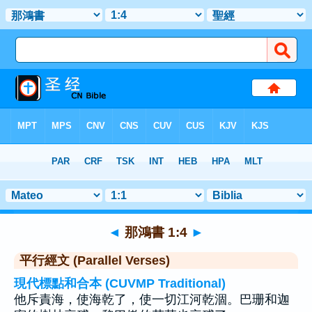
聖經
>
那鴻書
>
章 1
> 聖經金句 4
◄
那鴻書 1:4
►
平行經文 (Parallel Verses)
現代標點和合本 (CUVMP Traditional)
他斥責海，使海乾了，使一切江河乾涸。巴珊和迦