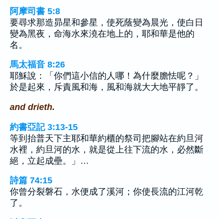
阿摩司書 5:8
要尋求那造昴星和參星，使死蔭變為晨光，使白日
變為黑夜，命海水來澆在地上的，耶和華是他的
名。
馬太福音 8:26
耶穌說：「你們這小信的人哪！為什麼膽怯呢？」
於是起來，斥責風和海，風和海就大大地平靜了。
and drieth.
約書亞記 3:13-15
等到抬普天下主耶和華約櫃的祭司把腳站在約旦河
水裡，約旦河的水，就是從上往下流的水，必然斷
絕，立起成壘。」…
詩篇 74:15
你曾分裂磐石，水便成了溪河；你使長流的江河乾
了。