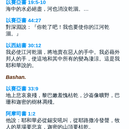
以賽亞書 19:5-10
海中的水必絕盡，河也消沒乾涸。…
以賽亞書 44:27
對深淵說：『你乾了吧！我也要使你的江河乾
涸。』
以西結書 30:12
我必使江河乾涸，將地賣在惡人的手中。我必藉外
邦人的手，使這地和其中所有的變為淒涼。這是我
耶和華說的。
Bashan.
以賽亞書 33:9
地上悲哀衰殘，黎巴嫩羞愧枯乾，沙崙像曠野，巴
珊和迦密的樹林凋殘。
阿摩司書 1:2
他說：耶和華必從錫安吼叫，從耶路撒冷發聲，牧
人的草場要悲哀，迦密的山頂要枯乾。