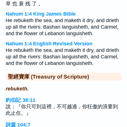
草 也 衰 残 了 。
Nahum 1:4 King James Bible
He rebuketh the sea, and maketh it dry, and drieth
up all the rivers: Bashan languisheth, and Carmel,
and the flower of Lebanon languisheth.
Nahum 1:4 English Revised Version
He rebuketh the sea, and maketh it dry, and drieth
up all the rivers: Bashan languisheth, and Carmel,
and the flower of Lebanon languisheth.
聖經寶庫 (Treasury of Scripture)
rebuketh.
約伯記 38:11
說：『你只可到這裡，不可越過，你狂傲的浪要到
此止住。』
詩篇 104:7