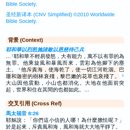
Bible Society.
圣经新译本 (CNV Simplified) ©2010 Worldwide
Bible Society.
背景 (Context)
耶和華以烈怒施諸敵以恩慈待己兵
…
耶和華不輕易發怒，大有能力，萬不以有罪的為
3
無罪。他乘旋風和暴風而來，雲彩為他腳下的塵
土。
他斥責海，使海乾了，使一切江河乾涸。巴
4
珊和迦密的樹林衰殘，黎巴嫩的花草也衰殘了。
5
大山因他震動，小山也都消化。大地在他面前突
起，世界和住在其間的也都如此。…
交叉引用 (Cross Ref)
馬太福音 8:26
耶穌說：「你們這小信的人哪！為什麼膽怯呢？」
於是起來，斥責風和海，風和海就大大地平靜了。