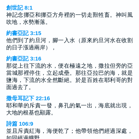
創世記 8:1
神記念挪亞和挪亞方舟裡的一切走獸牲畜。神叫風
吹地，水勢漸落。
約書亞記 3:15
他們到了約旦河，腳一入水（原來約旦河水在收割
的日子漲過兩岸），
約書亞記 3:16
那從上往下流的水，便在極遠之地，撒拉但旁的亞
當城那裡停住，立起成壘。那往亞拉巴的海，就是
鹽海，下流的水全然斷絕。於是百姓在耶利哥的對
面過去了。
撒母耳記下 22:16
耶和華的斥責一發，鼻孔的氣一出，海底就出現，
大地的根基也顯露。
詩篇 106:9
並且斥責紅海，海便乾了；他帶領他們經過深處，
如同經過曠野。