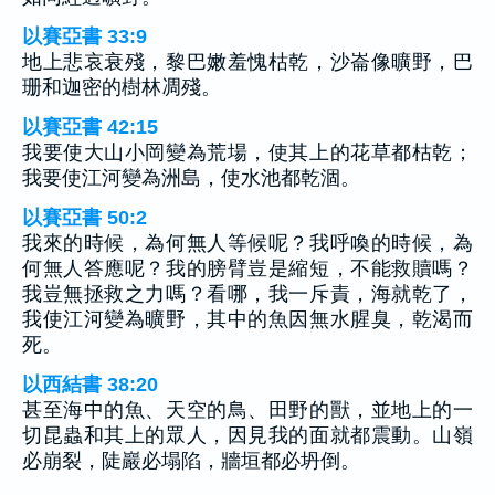
以賽亞書 33:9
地上悲哀衰殘，黎巴嫩羞愧枯乾，沙崙像曠野，巴
珊和迦密的樹林凋殘。
以賽亞書 42:15
我要使大山小岡變為荒場，使其上的花草都枯乾；
我要使江河變為洲島，使水池都乾涸。
以賽亞書 50:2
我來的時候，為何無人等候呢？我呼喚的時候，為
何無人答應呢？我的膀臂豈是縮短，不能救贖嗎？
我豈無拯救之力嗎？看哪，我一斥責，海就乾了，
我使江河變為曠野，其中的魚因無水腥臭，乾渴而
死。
以西結書 38:20
甚至海中的魚、天空的鳥、田野的獸，並地上的一
切昆蟲和其上的眾人，因見我的面就都震動。山嶺
必崩裂，陡巖必塌陷，牆垣都必坍倒。