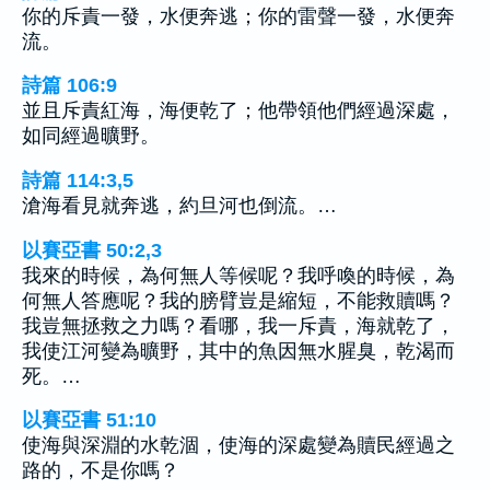
你的斥責一發，水便奔逃；你的雷聲一發，水便奔
流。
詩篇 106:9
並且斥責紅海，海便乾了；他帶領他們經過深處，
如同經過曠野。
詩篇 114:3,5
滄海看見就奔逃，約旦河也倒流。…
以賽亞書 50:2,3
我來的時候，為何無人等候呢？我呼喚的時候，為
何無人答應呢？我的膀臂豈是縮短，不能救贖嗎？
我豈無拯救之力嗎？看哪，我一斥責，海就乾了，
我使江河變為曠野，其中的魚因無水腥臭，乾渴而
死。…
以賽亞書 51:10
使海與深淵的水乾涸，使海的深處變為贖民經過之
路的，不是你嗎？