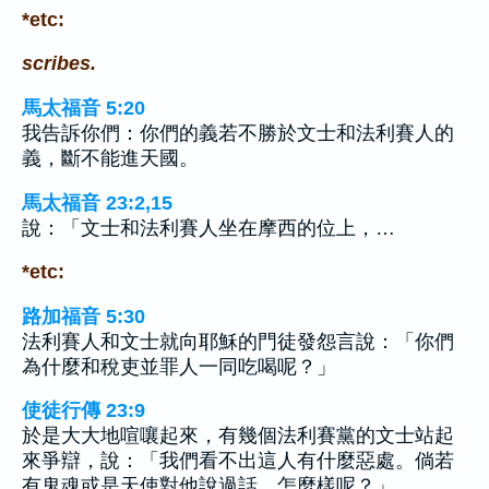
*etc:
scribes.
馬太福音 5:20
我告訴你們：你們的義若不勝於文士和法利賽人的
義，斷不能進天國。
馬太福音 23:2,15
說：「文士和法利賽人坐在摩西的位上，…
*etc:
路加福音 5:30
法利賽人和文士就向耶穌的門徒發怨言說：「你們
為什麼和稅吏並罪人一同吃喝呢？」
使徒行傳 23:9
於是大大地喧嚷起來，有幾個法利賽黨的文士站起
來爭辯，說：「我們看不出這人有什麼惡處。倘若
有鬼魂或是天使對他說過話，怎麼樣呢？」