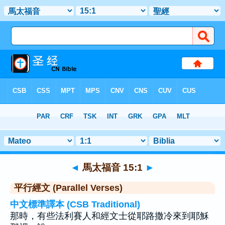
聖經
>
馬太福音
>
章 15
> 聖經金句 1
◄
馬太福音 15:1
►
平行經文 (Parallel Verses)
中文標準譯本 (CSB Traditional)
那時，有些法利賽人和經文士從耶路撒冷來到耶穌