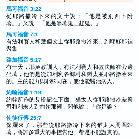
馬可福音 3:22
從耶路撒冷下來的文士說：「他是被別西卜附
著。」又說：「他是靠著鬼王趕鬼。」
馬可福音 7:1
有法利賽人和幾個文士從耶路撒冷來，到耶穌那裡
聚集。
路加福音 5:17
有一天，耶穌教訓人，有法利賽人和教法師在旁邊
坐著，他們是從加利利各鄉村和猶太並耶路撒冷來
的。主的能力與耶穌同在，使他能醫治病人。
約翰福音 1:19
約翰所作的見證記在下面。猶太人從耶路撒冷差祭
司和利未人到約翰那裡，問他說：「你是誰？」
使徒行傳 25:7
保羅來了，那些從耶路撒冷下來的猶太人周圍站
著，將許多重大的事控告他，都是不能證實的。