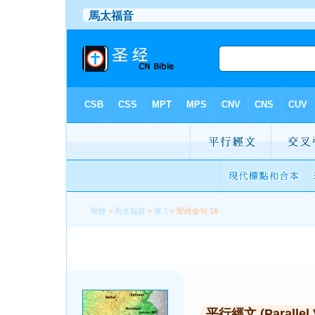
聖經
>
馬太福音
>
章 1
> 聖經金句 16
平行經文 (Parallel 