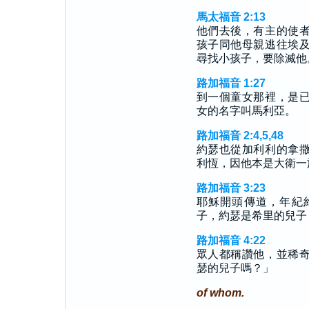
馬太福音 2:13
他們去後，有主的使
孩子同他母親逃往埃
尋找小孩子，要除滅他
路加福音 1:27
到一個童女那裡，是
女的名字叫馬利亞。
路加福音 2:4,5,48
約瑟也從加利利的拿
利恆，因他本是大衛一
路加福音 3:23
耶穌開頭傳道，年紀
子，約瑟是希里的兒子
路加福音 4:22
眾人都稱讚他，並稀
瑟的兒子嗎？」
of whom.