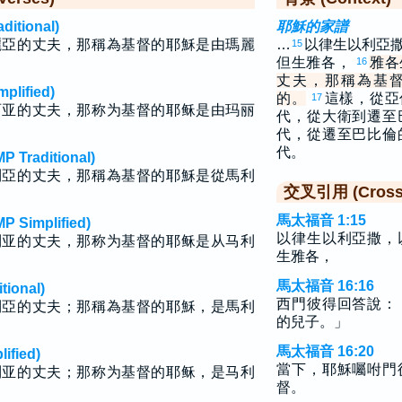
tional)
耶穌的家譜
麗亞的丈夫，那稱為基督的耶穌是由瑪麗
…
以律生以利亞
15
但生雅各，
雅各
16
丈夫，那稱為基
lified)
的。
這樣，從亞
17
丽亚的丈夫，那称为基督的耶稣是由玛丽
代，從大衛到遷至
代，從遷至巴比倫
代。
raditional)
利亞的丈夫，那稱為基督的耶穌是從馬利
交叉引用 (Cross 
馬太福音 1:15
implified)
以律生以利亞撒，
利亚的丈夫，那称为基督的耶稣是从马利
生雅各，
馬太福音 16:16
ional)
西門彼得回答說：
利亞的丈夫；那稱為基督的耶穌，是馬利
的兒子。」
馬太福音 16:20
fied)
當下，耶穌囑咐門
利亚的丈夫；那称为基督的耶稣，是马利
督。