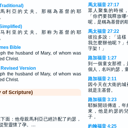
馬太福音 27:17
ditional)
眾人聚集的時候
 馬 利 亞 的 丈 夫 。 那 稱 為 基 督 的 耶
「你們要我釋放哪
 。
呢，是稱為基督的
plified)
馬太福音 27:22
 马 利 亚 的 丈 夫 。 那 称 为 基 督 的 耶
彼拉多說：「這樣
 。
我怎麼辦他呢？」
mes Bible
字架！」
ph the husband of Mary, of whom was
路加福音 1:27
ed Christ.
到一個童女那裡，
 Revised Version
個人，名叫約瑟，
ph the husband of Mary, of whom was
路加福音 2:11
ed Christ.
因今天在大衛的城
就是主基督。
f Scripture)
路加福音 3:23
耶穌開頭傳道，年
來，他是約瑟的
子，
在下面：他母親馬利亞已經許配了約瑟，
從聖靈懷了孕。…
約翰福音 4:25