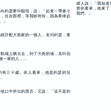
婦人說：「我知道
督的要來，他來了
者向約瑟夢中顯現，說：「起來！帶著小
我們。」
及，住在那裡，等我吩咐你，因為希律必
。」
已經許配大衛家的一個人，名叫約瑟，童
撒勒城上猶太去，到了大衛的城，名叫伯
族一家的人，…
約有三十歲。依人看來，他是約瑟的兒
，
奇他口中所出的恩言，又說：「這不是約