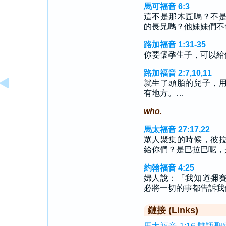
馬可福音 6:3
這不是那木匠嗎？不
的長兄嗎？他妹妹們不
路加福音 1:31-35
你要懷孕生子，可以給
路加福音 2:7,10,11
就生了頭胎的兒子，
有地方。…
who.
馬太福音 27:17,22
眾人聚集的時候，彼
給你們？是巴拉巴呢，
約翰福音 4:25
婦人說：「我知道彌
必將一切的事都告訴我
鏈接 (Links)