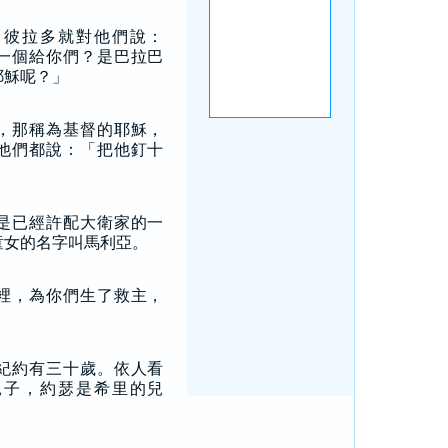
，彼拉多就對他們說：
一個給你們？是巴拉巴
耶穌呢？」
，那稱為基督的耶穌，
他們都說：「把他釘十
是已經許配大衛家的一
童女的名字叫馬利亞。
裡，為你們生了救主，
紀約有三十歲。依人看
兒子，約瑟是希里的兒