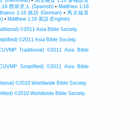
nterlinear)
•
馬太福音 1:16 多種語言
1:16 西班牙人 (Spanish)
•
Matthieu 1:16
thaeus 1:16 德語 (German)
•
馬太福音
e)
•
Matthew 1:16 英語 (English)
onal) ©2011 Asia Bible Society.
ied) ©2011 Asia Bible Society.
raditional) ©2011 Asia Bible
Simplified) ©2011 Asia Bible
al) ©2010 Worldwide Bible Society.
ed) ©2010 Worldwide Bible Society.