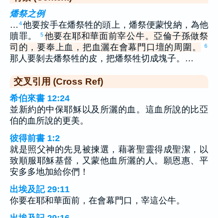
燔祭之例
…
他要按手在燔祭牲的頭上，燔祭便蒙悅納，為他
4
贖罪。
他要在耶和華面前宰公牛。亞倫子孫做祭
5
司的，要奉上血，把血灑在會幕門口壇的周圍。
6
那人要剝去燔祭牲的皮，把燔祭牲切成塊子。…
交叉引用 (Cross Ref)
希伯來書 12:24
並新約的中保耶穌以及所灑的血。這血所說的比亞
伯的血所說的更美。
彼得前書 1:2
就是照父神的先見被揀選，藉著聖靈得成聖潔，以
致順服耶穌基督，又蒙他血所灑的人。願恩惠、平
安多多地加給你們！
出埃及記 29:11
你要在耶和華面前，在會幕門口，宰這公牛。