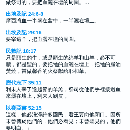
做祭司的，要把血灑在壇的周圍。…
出埃及記 24:6-8
摩西將血一半盛在盆中，一半灑在壇上。…
出埃及記 29:16
要宰這羊，把血灑在壇的周圍。
民數記 18:17
只是頭生的牛，或是頭生的綿羊和山羊，必不可
贖，都是聖的，要把牠的血灑在壇上，把牠的脂油
焚燒，當做馨香的火祭獻給耶和華。
歷代志下 35:11
利未人宰了逾越節的羊羔，祭司從他們手裡接過血
來灑在壇上，利未人剝皮，
以賽亞書 52:15
這樣，他必洗淨許多國民，君王要向他閉口。因所
未曾傳於他們的，他們必看見；未曾聽見的，他們
要明白。」