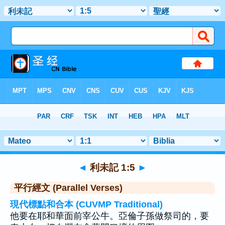
聖經
>
利未記
>
章 1
> 聖經金句 5
◄
利未記 1:5
►
平行經文 (Parallel Verses)
現代標點和合本 (CUVMP Traditional)
他要在耶和華面前宰公牛。亞倫子孫做祭司的，要