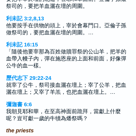
祭司的，要把羊血灑在壇的周圍。
利未記 3:2,8,13
他要按手在供物的頭上，宰於會幕門口。亞倫子孫
做祭司的，要把血灑在壇的周圍。…
利未記 16:15
「隨後他要宰那為百姓做贖罪祭的公山羊，把羊的
血帶入幔子內，彈在施恩座的上面和前面，好像彈
公牛的血一樣。
歷代志下 29:22-24
就宰了公牛，祭司接血灑在壇上；宰了公羊，把血
灑在壇上；又宰了羊羔，也把血灑在壇上。…
彌迦書 6:6
我朝見耶和華，在至高神面前跪拜，當獻上什麼
呢？豈可獻一歲的牛犢為燔祭嗎？
the priests