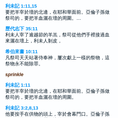
利未記 1:11,15
要把羊宰於壇的北邊，在耶和華面前。亞倫子孫做
祭司的，要把羊血灑在壇的周圍。…
歷代志下 35:11
利未人宰了逾越節的羊羔，祭司從他們手裡接過血
來灑在壇上，利未人剝皮，
希伯來書 10:11
凡祭司天天站著侍奉神，屢次獻上一樣的祭物，這
祭物永不能除罪。
sprinkle
利未記 1:11
要把羊宰於壇的北邊，在耶和華面前。亞倫子孫做
祭司的，要把羊血灑在壇的周圍。
利未記 3:2,8,13
他要按手在供物的頭上，宰於會幕門口。亞倫子孫