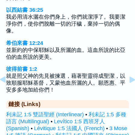
以西結書 36:25
我必用清水灑在你們身上，你們就潔淨了。我要潔
淨你們，使你們脫離一切的汙穢，棄掉一切的偶
像。
希伯來書 12:24
並新約的中保耶穌以及所灑的血。這血所說的比亞
伯的血所說的更美。
彼得前書 1:2
就是照父神的先見被揀選，藉著聖靈得成聖潔，以
致順服耶穌基督，又蒙他血所灑的人。願恩惠、平
安多多地加給你們！
鏈接 (Links)
利未記 1:5 雙語聖經 (Interlinear)
•
利未記 1:5 多種
語言 (Multilingual)
•
Levítico 1:5 西班牙人
(Spanish)
•
Lévitique 1:5 法國人 (French)
•
3 Mose