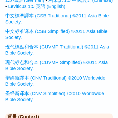
1:5 德語 (German)
•
利未記 1:5 中國語文 (Chinese)
•
Leviticus 1:5 英語 (English)
中文標準譯本 (CSB Traditional) ©2011 Asia Bible
Society.
中文标准译本 (CSB Simplified) ©2011 Asia Bible
Society.
現代標點和合本 (CUVMP Traditional) ©2011 Asia
Bible Society.
现代标点和合本 (CUVMP Simplified) ©2011 Asia
Bible Society.
聖經新譯本 (CNV Traditional) ©2010 Worldwide
Bible Society.
圣经新译本 (CNV Simplified) ©2010 Worldwide
Bible Society.
背景 (Context)