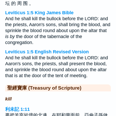
坛 的 周 围 。
Leviticus 1:5 King James Bible
And he shall kill the bullock before the LORD: and
the priests, Aaron's sons, shall bring the blood, and
sprinkle the blood round about upon the altar that
is by
the door of the tabernacle of the
congregation.
Leviticus 1:5 English Revised Version
And he shall kill the bullock before the LORD: and
Aaron's sons, the priests, shall present the blood,
and sprinkle the blood round about upon the altar
that is at the door of the tent of meeting.
聖經寶庫 (Treasury of Scripture)
kill
利未記 1:11
要把羊宰於壇的北邊，在耶和華面前。亞倫子孫做