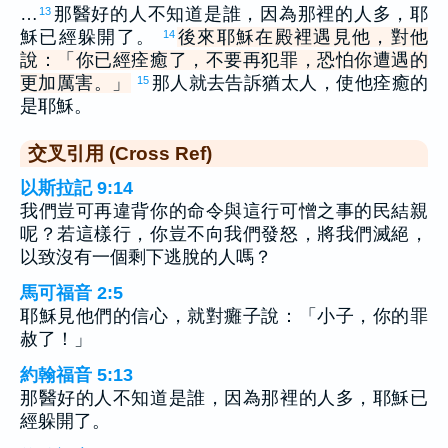
…
那醫好的人不知道是誰，因為那裡的人多，耶
13
穌已經躲開了。
後來耶穌在殿裡遇見他，對他
14
說：「你已經痊癒了，不要再犯罪，恐怕你遭遇的
更加厲害。」
那人就去告訴猶太人，使他痊癒的
15
是耶穌。
交叉引用 (Cross Ref)
以斯拉記 9:14
我們豈可再違背你的命令與這行可憎之事的民結親
呢？若這樣行，你豈不向我們發怒，將我們滅絕，
以致沒有一個剩下逃脫的人嗎？
馬可福音 2:5
耶穌見他們的信心，就對癱子說：「小子，你的罪
赦了！」
約翰福音 5:13
那醫好的人不知道是誰，因為那裡的人多，耶穌已
經躲開了。