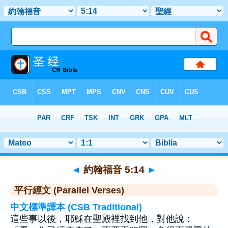
聖經
>
約翰福音
>
章 5
> 聖經金句 14
◄
約翰福音 5:14
►
平行經文 (Parallel Verses)
中文標準譯本 (CSB Traditional)
這些事以後，耶穌在聖殿裡找到他，對他說：