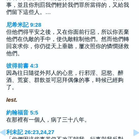
事，並且你刑罰我們輕於我們罪所當得的，又給我
們留下這些人。…
尼希米記 9:28
但他們得平安之後，又在你面前行惡，所以你丟棄
他們在仇敵的手中，使仇敵轄制他們。然而他們轉
回哀求你，你仍從天上垂聽，屢次照你的憐憫拯救
他們。
彼得前書 4:3
因為往日隨從外邦人的心意，行邪淫、惡慾、醉
酒、荒宴、群飲並可惡拜偶像的事，時候已經夠
了。
lest.
約翰福音 5:5
在那裡有一個人，病了三十八年。
利未記 26:23,24,27