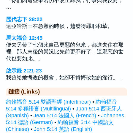
「你們因這些事若仍不改正歸我，行事與我反對，
…
歷代志下 28:22
這亞哈斯王在急難的時候，越發得罪耶和華。
馬太福音 12:45
便去另帶了七個比自己更惡的鬼來，都進去住在那
裡。那人末後的景況比先前更不好了。這邪惡的世
代也要如此。」
啟示錄 2:21-23
我曾給她悔改的機會，她卻不肯悔改她的淫行。…
鏈接 (Links)
約翰福音 5:14 雙語聖經 (Interlinear)
•
約翰福音
5:14 多種語言 (Multilingual)
•
Juan 5:14 西班牙人
(Spanish)
•
Jean 5:14 法國人 (French)
•
Johannes
5:14 德語 (German)
•
約翰福音 5:14 中國語文
(Chinese)
•
John 5:14 英語 (English)