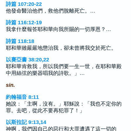
詩篇 107:20-22
他發命醫治他們，救他們脫離死亡。…
詩篇 116:12-19
我拿什麼報答耶和華向我所賜的一切厚恩？…
詩篇 118:18
耶和華雖嚴嚴地懲治我，卻未曾將我交於死亡。
以賽亞書 38:20,22
耶和華肯救我，所以我們要一生一世，在耶和華殿
中用絲弦的樂器唱我的詩歌。」…
sin.
約翰福音 8:11
她說：「主啊，沒有。」耶穌說：「我也不定你的
罪。去吧，從此不要再犯罪了！」
以斯拉記 9:13,14
神啊，我們因自己的惡行和大罪遭遇了這一切的