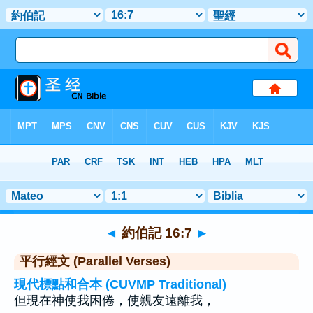
聖經
>
約伯記
>
章 16
> 聖經金句 7
◄
約伯記 16:7
►
平行經文 (Parallel Verses)
現代標點和合本 (CUVMP Traditional)
但現在神使我困倦，使親友遠離我，