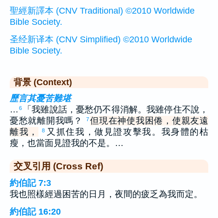
聖經新譯本 (CNV Traditional) ©2010 Worldwide
Bible Society.
圣经新译本 (CNV Simplified) ©2010 Worldwide
Bible Society.
背景 (Context)
歷言其憂苦難堪
…
「我雖說話，憂愁仍不得消解。我雖停住不說，
6
憂愁就離開我嗎？
但現在神使我困倦，使親友遠
7
離我，
又抓住我，做見證攻擊我。我身體的枯
8
瘦，也當面見證我的不是。…
交叉引用 (Cross Ref)
約伯記 7:3
我也照樣經過困苦的日月，夜間的疲乏為我而定。
約伯記 16:20