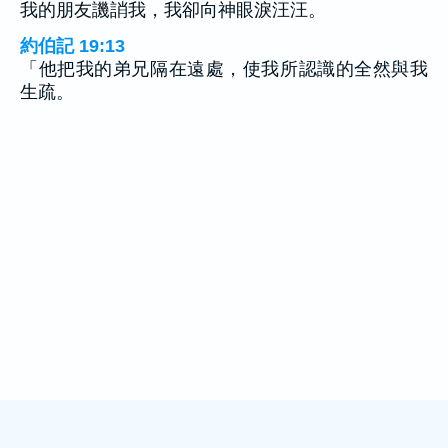
我的朋友譏誚我，我卻向神眼淚汪汪。
約伯記 19:13
「他把我的弟兄隔在遠處，使我所認識的全然與我
生疏。