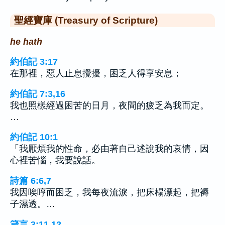
聖經寶庫 (Treasury of Scripture)
he hath
約伯記 3:17
在那裡，惡人止息攪擾，困乏人得享安息；
約伯記 7:3,16
我也照樣經過困苦的日月，夜間的疲乏為我而定。
…
約伯記 10:1
「我厭煩我的性命，必由著自己述說我的哀情，因
心裡苦惱，我要說話。
詩篇 6:6,7
我因唉哼而困乏，我每夜流淚，把床榻漂起，把褥
子濕透。…
箴言 3:11,12