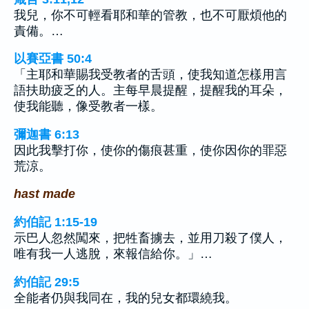
我兒，你不可輕看耶和華的管教，也不可厭煩他的
責備。…
以賽亞書 50:4
「主耶和華賜我受教者的舌頭，使我知道怎樣用言
語扶助疲乏的人。主每早晨提醒，提醒我的耳朵，
使我能聽，像受教者一樣。
彌迦書 6:13
因此我擊打你，使你的傷痕甚重，使你因你的罪惡
荒涼。
hast made
約伯記 1:15-19
示巴人忽然闖來，把牲畜擄去，並用刀殺了僕人，
唯有我一人逃脫，來報信給你。」…
約伯記 29:5
全能者仍與我同在，我的兒女都環繞我。