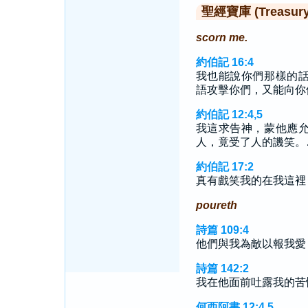
聖經寶庫 (Treasury o
scorn me.
約伯記 16:4
我也能說你們那樣的
語攻擊你們，又能向你
約伯記 12:4,5
我這求告神，蒙他應
人，竟受了人的譏笑。
約伯記 17:2
真有戲笑我的在我這裡
poureth
詩篇 109:4
他們與我為敵以報我愛
詩篇 142:2
我在他面前吐露我的苦
何西阿書 12:4,5