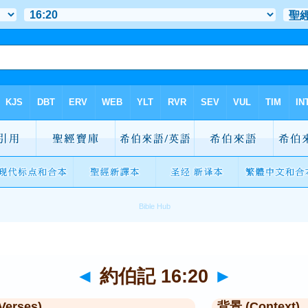
◄
約伯記 16:20
►
Verses)
背景 (Context)