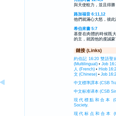
與天使較力，並且得勝
路加福音 6:11,12
他們就滿心大怒，彼此
希伯來書 5:7
基督在肉體的時候既
的主，就因他的虔誠蒙
鏈接 (Links)
約伯記 16:20 雙語聖經 (I
(Multilingual)
•
Job 16
人 (French)
•
Hiob 16
文 (Chinese)
•
Job 16:
中文標準譯本 (CSB Traditi
中文标准译本 (CSB Simplif
現代標點和合本 (CUVMP T
Society.
现代标点和合本 (CUVMP 