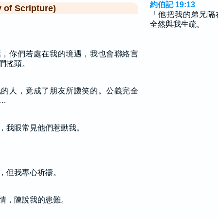
約伯記 19:13
f Scripture)
「他把我的弟兄隔
全然與我生疏。
話，你們若處在我的境遇，我也會聯絡言
們搖頭。
允的人，竟成了朋友所譏笑的。公義完全
…
，我眼常見他們惹動我。
，但我專心祈禱。
情，陳說我的患難。