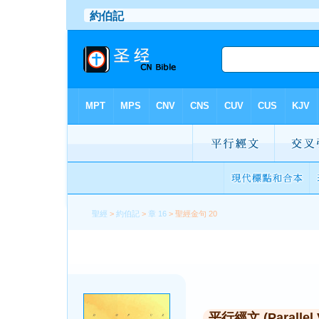
聖經
>
約伯記
>
章 16
> 聖經金句 20
平行經文 (Parallel 