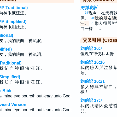
raditional)
向神哀訴
向神眼淚汪汪。
…
現今，在天有
19
保。
我的朋友譏
20
implified)
汪。
願人得與神
21
向神眼泪汪汪。
白一樣！…
ional)
交叉引用 (Cross 
友，我的眼向 神流淚。
約伯記 16:7
fied)
但現在神使我困倦
友，我的眼向 神流泪。
約伯記 16:16
ditional)
我的臉因哭泣發
我 卻 向 神 眼 淚 汪 汪 。
蔭。
plified)
約伯記 16:21
我 却 向 神 眼 泪 汪 汪 。
願人得與神辯白
 Bible
樣！
ut
mine eye poureth out
tears
unto God.
約伯記 17:7
vised Version
我的眼睛因憂愁
ut mine eye poureth out tears unto God;
兒。