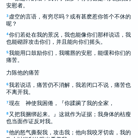
安慰者。
虚空的言语，有穷尽吗？或有甚麽惹你答个不休的
3
呢？
你们若处在我的景况，我也能像你们那样说话，我
4
也能砌辞攻击你们，并且能向你们摇头。
我能用口鼓励你们，我嘴唇的安慰，能缓和你们的
5
痛苦。
力陈他的痛苦
我若说话，痛苦仍不消解，我若闭口不说，痛苦也
6
不离开我。
现在 神使我困倦，『你蹂躏了我的全家，
7
又把我捆绑起来。』这就作为证据；我身体的枯瘦
8
也当面作证反对我。
他的怒气撕裂我，攻击我；他向我咬牙切齿，我的
9