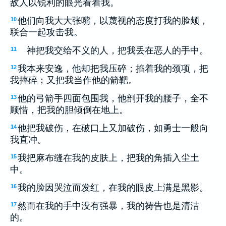
敌人以锐利的眼光看着我。
他们向我大大张嘴，以蔑视的态度打我的脸颊，
10
联合一起攻击我。
神把我交给不义的人，把我丢在恶人的手中。
11
我本来安逸，他却把我压碎；掐着我的颈项，把
12
我摔碎；又把我当作他的箭靶。
他的弓箭手四面包围我，他剖开我的腰子，全不
13
顾惜，把我的胆倾倒在地上。
他把我破伤，在破口上又加破伤，如勇士一般向
14
我直冲。
我把麻布缝在我的皮肤上，把我的角插入尘土
15
中。
我的脸因哭泣而发红，在我的眼皮上满是黑影。
16
然而在我的手中没有强暴，我的祷告也是清洁
17
的。