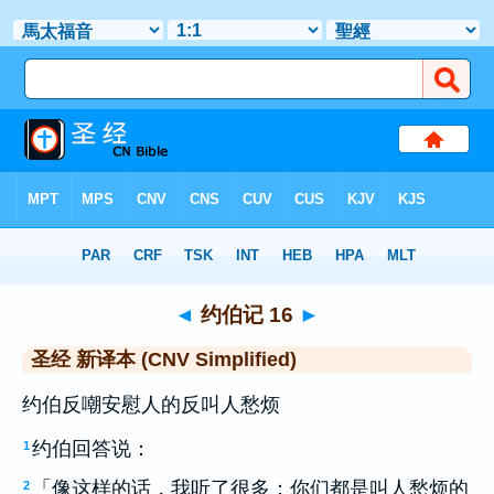
圣经
>
CNVS
> 约伯记 16
◄
约伯记 16
►
圣经 新译本 (CNV Simplified)
约伯反嘲安慰人的反叫人愁烦
约伯回答说：
1
「像这样的话，我听了很多；你们都是叫人愁烦的
2