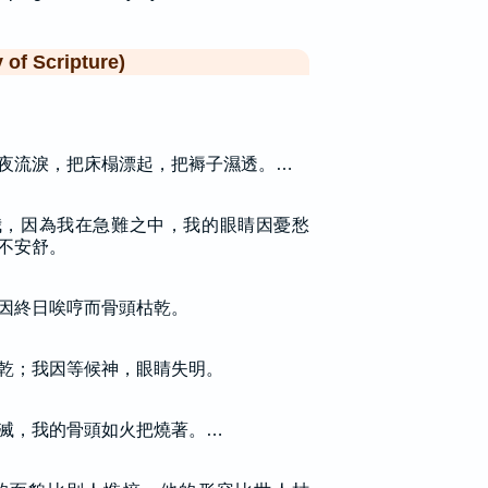
f Scripture)
夜流淚，把床榻漂起，把褥子濕透。…
我，因為我在急難之中，我的眼睛因憂愁
不安舒。
因終日唉哼而骨頭枯乾。
乾；我因等候神，眼睛失明。
滅，我的骨頭如火把燒著。…