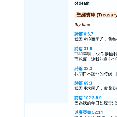
of death;
聖經寶庫 (Treasury o
thy face
詩篇 6:6,7
我因唉哼而困乏，我每
詩篇 31:9
耶和華啊，求你憐恤
而乾癟，連我的身心也
詩篇 32:3
我閉口不認罪的時候，
詩篇 69:3
我因呼求困乏，喉嚨發
詩篇 102:3-5,9
因為我的年日如煙雲消
以賽亞書 52:14