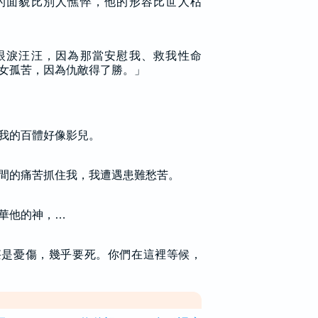
的面貌比別人憔悴，他的形容比世人枯
眼淚汪汪，因為那當安慰我、救我性命
女孤苦，因為仇敵得了勝。」
我的百體好像影兒。
間的痛苦抓住我，我遭遇患難愁苦。
華他的神，…
甚是憂傷，幾乎要死。你們在這裡等候，