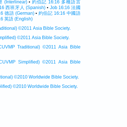
nterlinear)
•
約伯記 16:16 多種語言
:16 西班牙人 (Spanish)
•
Job 16:16 法國
:16 德語 (German)
•
約伯記 16:16 中國語
16 英語 (English)
onal) ©2011 Asia Bible Society.
ied) ©2011 Asia Bible Society.
raditional) ©2011 Asia Bible
Simplified) ©2011 Asia Bible
al) ©2010 Worldwide Bible Society.
ed) ©2010 Worldwide Bible Society.