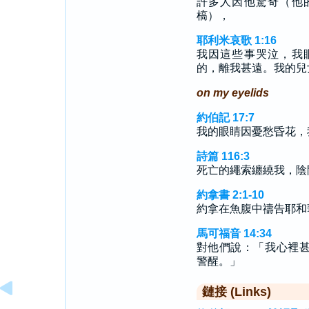
許多人因他驚奇（他
槁），
耶利米哀歌 1:16
我因這些事哭泣，我
的，離我甚遠。我的兒
on my eyelids
約伯記 17:7
我的眼睛因憂愁昏花，
詩篇 116:3
死亡的繩索纏繞我，陰
約拿書 2:1-10
約拿在魚腹中禱告耶和
馬可福音 14:34
對他們說：「我心裡
警醒。」
鏈接 (Links)