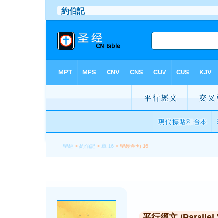
聖經
>
約伯記
>
章 16
> 聖經金句 16
平行經文 (Parallel 