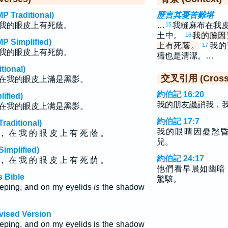
raditional)
歷言其憂苦難堪
我的眼皮上有死蔭。
…
我縫麻布在我
15
土中。
我的臉因
16
implified)
上有死蔭。
我的
17
我的眼皮上有死荫。
禱也是清潔。…
ional)
交叉引用 (Cross 
在我的眼皮上滿是黑影。
約伯記 16:20
fied)
我的朋友譏誚我，
在我的眼皮上满是黑影。
約伯記 17:7
ditional)
我的眼睛因憂愁
， 在 我 的 眼 皮 上 有 死 蔭 。
兒。
plified)
約伯記 24:17
， 在 我 的 眼 皮 上 有 死 荫 。
他們看早晨如幽暗
 Bible
驚駭。
eeping, and on my eyelids
is
the shadow
vised Version
eeping, and on my eyelids is the shadow