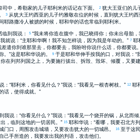
祭司中，
希勒家
的儿子
耶利米
的话记在下面。
犹大
王
亚们
的儿
2
。
从
犹大
王
约西亚
的儿子
约雅敬
在位的时候，直到
犹大
王
约西
3
间
耶路撒冷
人被掳的时候，耶和华的话也常临到
耶利米
。
话临到我说：
“我未将你造在腹中，我已晓得你；你未出母胎，
5
我就说：“主耶和华啊！我不知怎样说，因为我是年幼的。”
耶
7
为我差遣你到谁那里去，你都要去，我吩咐你说什么话，你都要说
你。”这是耶和华说的。
于是耶和华伸手按我的口，对我说：“
9
你在列邦列国之上，为要施行拔出、拆毁、毁坏、倾覆，又要建
说：“
耶利米
，你看见什么？”我说：“我看见一根杏树枝。”
耶
12
的话，使得成就。”
到我说：“你看见什么？”我说：“我看见一个烧开的锅，从北而倾
发出，临到这地的一切居民。”
耶和华说：“看哪，我要召北方
15
城门口，周围攻击城墙，又要攻击
犹大
的一切城邑。
至于这
16
自己手所造的，我要发出我的判语，攻击他们。