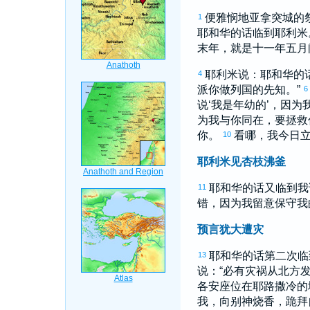
便雅悯
地
亚拿突
城的
1
耶和华的话临到
耶利米
末年，就是十一年五月
耶利米
说：耶和华的
4
派你做列国的先知。”
6
说‘我是年幼的’，因
为我与你同在，要拯救
你。
看哪，我今日立
10
耶利米见杏枝沸釜
耶和华的话又临到我
11
错，因为我留意保守我
预言犹大遭灾
耶和华的话第二次临
13
说：“必有灾祸从北方
各安座位在
耶路撒冷
的
我，向别神烧香，跪拜