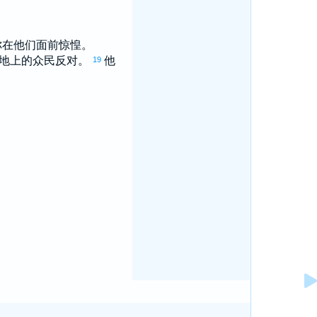
你在他们面前惊惶。
地上的众民反对。
他
19