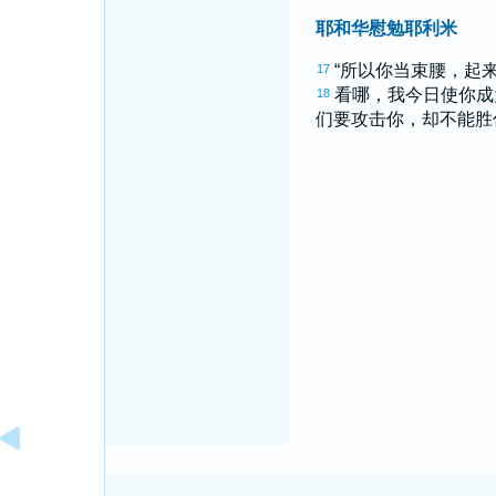
耶和华慰勉耶利米
“所以你当束腰，起
17
看哪，我今日使你成
18
们要攻击你，却不能胜