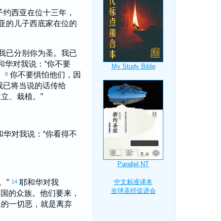
子
约西亚
在位十三年，
亚
的儿子
西底家
在位的
我已分别你为圣。我已
和华对我说：“你不要
。
你不要惧怕他们，因
8
我已将当说的话传给
立、栽植。”
和华对我说：“你看得不
。”
耶和华对我
14
列国的众族。他们要来，
民的一切恶，就是离弃