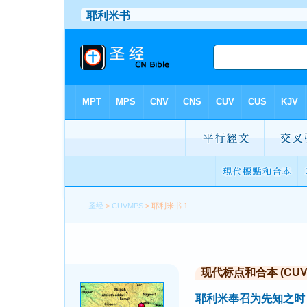
圣经
>
CUVMPS
> 耶利米书 1
现代标点和合本 (CUVMP 
耶利米奉召为先知之时