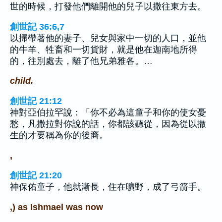
世的時候，打發他們離開他的兒子以撒往東方去。
創世記 36:6,7
以掃帶著他的妻子、兒女與家中一切的人口，並他
的牛羊、牲畜和一切貨財，就是他在迦南地所得
的，往別處去，離了他兄弟雅各。…
child.
創世記 21:12
神對亞伯拉罕說：「你不必為這童子和你的使女憂
愁，凡撒拉對你說的話，你都該聽從，因為從以撒
生的才要稱為你的後裔。
,
創世記 21:20
神保佑童子，他就漸長，住在曠野，成了弓箭手。
,) as Ishmael was now