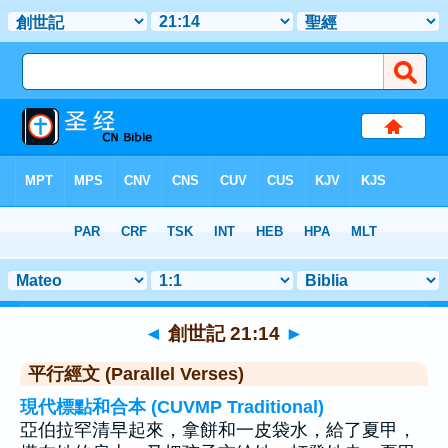
聖經
>
創世記
>
章 21
> 聖經金句 14
◄
創世記 21:14
►
平行經文 (Parallel Verses)
現代標點和合本 (CUVMP Traditional)
亞伯拉罕清早起來，拿餅和一皮袋水，給了夏甲，