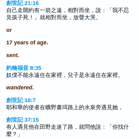
創世記 21:16
自己走開約有一箭之遠，相對而坐，說：「我不忍
見孩子死！」就相對而坐，放聲大哭。
or
17 years of age.
sent.
約翰福音 8:35
奴僕不能永遠住在家裡，兒子是永遠住在家裡。
wandered.
創世記 16:7
耶和華的使者在曠野書珥路上的水泉旁遇見她，
創世記 37:15
有人遇見他在田野走迷了路，就問他說：「你找什
麼？」