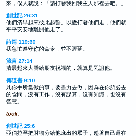
來，僕人就說：「請打發我回我主人那裡去吧。」
創世記 26:31
他們清早起來彼此起誓。以撒打發他們走，他們就
平平安安地離開他走了。
詩篇 119:60
我急忙遵守你的命令，並不遲延。
箴言 27:14
清晨起來大聲給朋友祝福的，就算是咒詛他。
傳道書 9:10
凡你手所當做的事，要盡力去做，因為在你所必去
的陰間，沒有工作，沒有謀算，沒有知識，也沒有
智慧。
took.
創世記 25:6
亞伯拉罕把財物分給他庶出的眾子，趁著自己還在