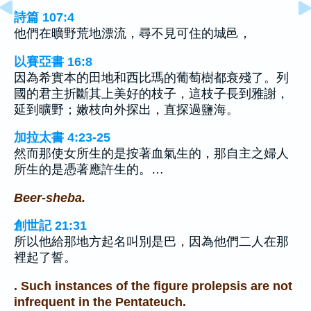
詩篇 107:4
他們在曠野荒地漂流，尋不見可住的城邑，
以賽亞書 16:8
因為希實本的田地和西比瑪的葡萄樹都衰殘了。列
國的君主折斷其上美好的枝子，這枝子長到雅謝，
延到曠野；嫩枝向外探出，直探過鹽海。
加拉太書 4:23-25
然而那使女所生的是按著血氣生的，那自主之婦人
所生的是憑著應許生的。…
Beer-sheba.
創世記 21:31
所以他給那地方起名叫別是巴，因為他們二人在那
裡起了誓。
. Such instances of the figure prolepsis are not
infrequent in the Pentateuch.