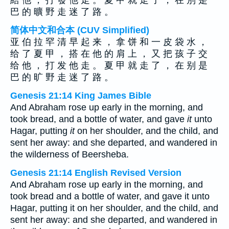
給 他 ， 打 發 他 走 。 夏 甲 就 走 了 ， 在 別 是
巴 的 曠 野 走 迷 了 路 。
简体中文和合本 (CUV Simplified)
亚 伯 拉 罕 清 早 起 来 ， 拿 饼 和 一 皮 袋 水 ，
给 了 夏 甲 ， 搭 在 他 的 肩 上 ， 又 把 孩 子 交
给 他 ， 打 发 他 走 。 夏 甲 就 走 了 ， 在 别 是
巴 的 旷 野 走 迷 了 路 。
Genesis 21:14 King James Bible
And Abraham rose up early in the morning, and
took bread, and a bottle of water, and gave
it
unto
Hagar, putting
it
on her shoulder, and the child, and
sent her away: and she departed, and wandered in
the wilderness of Beersheba.
Genesis 21:14 English Revised Version
And Abraham rose up early in the morning, and
took bread and a bottle of water, and gave it unto
Hagar, putting it on her shoulder, and the child, and
sent her away: and she departed, and wandered in