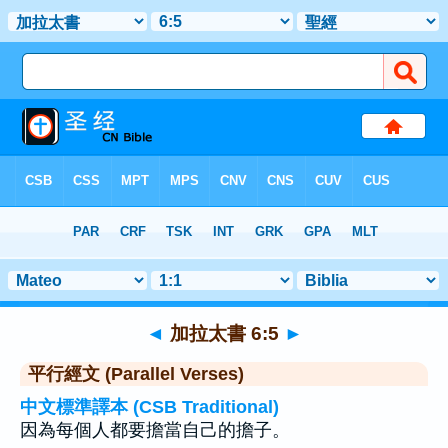
聖經
>
加拉太書
>
章 6
> 聖經金句 5
◄
加拉太書 6:5
►
平行經文 (Parallel Verses)
中文標準譯本 (CSB Traditional)
因為每個人都要擔當自己的擔子。