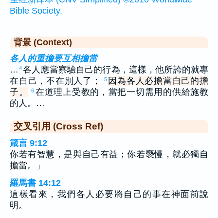
Bible Society.
背景 (Context)
各人的重擔要互相擔當
…
各人應當察驗自己的行為，這樣，他所誇的就專
4
在自己，不在別人了；
因為各人必擔當自己的擔
5
子。
在道理上受教的，當把一切需用的供給施教
6
的人。…
交叉引用 (Cross Ref)
箴言 9:12
你若有智慧，是與自己有益；你若褻慢，就必獨自
擔當。」
羅馬書 14:12
這樣看來，我們各人必要將自己的事在神面前說
明。