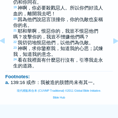
仍和你同在。
神啊，你必要殺戮惡人。所以你們好流人
19
血的，離開我去吧！
因為他們說惡言頂撞你，你的仇敵也妄稱
20
你的名。
耶和華啊，恨惡你的，我豈不恨惡他們
21
嗎？攻擊你的，我豈不憎嫌他們嗎？
我切切地恨惡他們，以他們為仇敵。
22
神啊，求你鑒察我，知道我的心思；試煉
23
我，知道我的意念。
看在我裡面有什麼惡行沒有，引導我走永
24
生的道路。
Footnotes:
a.
139:16 或作：我被造的肢體尚未有其一。
現代標點和合本 (CUVMP Traditional) ©2011 Global Bible Initiative.
Bible Hub