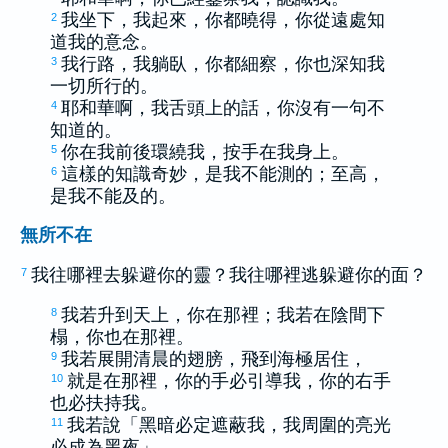
我坐下，我起來，你都曉得，你從遠處知
2
道我的意念。
我行路，我躺臥，你都細察，你也深知我
3
一切所行的。
耶和華啊，我舌頭上的話，你沒有一句不
4
知道的。
你在我前後環繞我，按手在我身上。
5
這樣的知識奇妙，是我不能測的；至高，
6
是我不能及的。
無所不在
我往哪裡去躲避你的靈？我往哪裡逃躲避你的面？
7
我若升到天上，你在那裡；我若在陰間下
8
榻，你也在那裡。
我若展開清晨的翅膀，飛到海極居住，
9
就是在那裡，你的手必引導我，你的右手
10
也必扶持我。
我若說「黑暗必定遮蔽我，我周圍的亮光
11
必成為黑夜」，