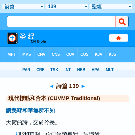
聖經
>
CUVMPT
> 詩篇 139
◄
詩篇 139
►
現代標點和合本 (CUVMP Traditional)
讚美耶和華無所不知
大衛
的詩，交於伶長。
耶和華啊，你已經鑒察我，認識我。
1