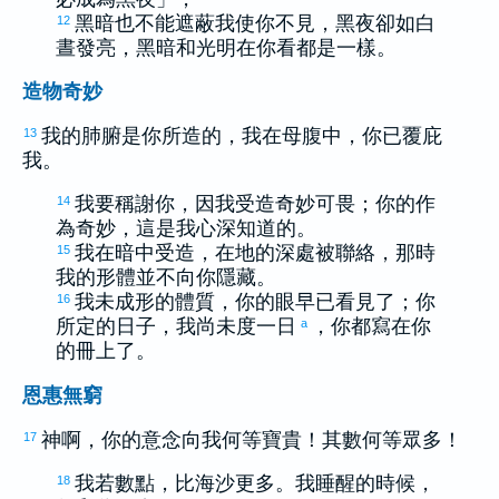
黑暗也不能遮蔽我使你不見，黑夜卻如白
12
晝發亮，黑暗和光明在你看都是一樣。
造物奇妙
我的肺腑是你所造的，我在母腹中，你已覆庇
13
我。
我要稱謝你，因我受造奇妙可畏；你的作
14
為奇妙，這是我心深知道的。
我在暗中受造，在地的深處被聯絡，那時
15
我的形體並不向你隱藏。
我未成形的體質，你的眼早已看見了；你
16
所定的日子，我尚未度一日
，你都寫在你
a
的冊上了。
恩惠無窮
神啊，你的意念向我何等寶貴！其數何等眾多！
17
我若數點，比海沙更多。我睡醒的時候，
18