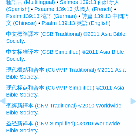
種語言 (Multilingual)
•
Salmos 139:13 西班牙人
(Spanish)
•
Psaume 139:13 法國人 (French)
•
Psalm 139:13 德語 (German)
•
詩篇 139:13 中國語
文 (Chinese)
•
Psalm 139:13 英語 (English)
中文標準譯本 (CSB Traditional) ©2011 Asia Bible
Society.
中文标准译本 (CSB Simplified) ©2011 Asia Bible
Society.
現代標點和合本 (CUVMP Traditional) ©2011 Asia
Bible Society.
现代标点和合本 (CUVMP Simplified) ©2011 Asia
Bible Society.
聖經新譯本 (CNV Traditional) ©2010 Worldwide
Bible Society.
圣经新译本 (CNV Simplified) ©2010 Worldwide
Bible Society.