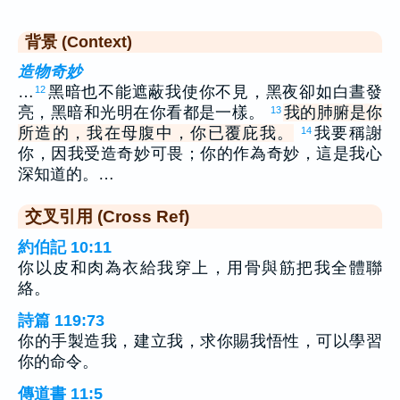
背景 (Context)
造物奇妙
…
黑暗也不能遮蔽我使你不見，黑夜卻如白晝發
12
亮，黑暗和光明在你看都是一樣。
我的肺腑是你
13
所造的，我在母腹中，你已覆庇我。
我要稱謝
14
你，因我受造奇妙可畏；你的作為奇妙，這是我心
深知道的。…
交叉引用 (Cross Ref)
約伯記 10:11
你以皮和肉為衣給我穿上，用骨與筋把我全體聯
絡。
詩篇 119:73
你的手製造我，建立我，求你賜我悟性，可以學習
你的命令。
傳道書 11:5