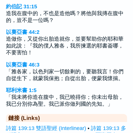
約伯記 31:15
造我在腹中的，不也是造他嗎？將他與我摶在腹中
的，豈不是一位嗎？
以賽亞書 44:2
造做你，又從你出胎造就你，並要幫助你的耶和華
如此說：『我的僕人雅各，我所揀選的耶書崙哪，
不要害怕！
以賽亞書 46:3
「雅各家，以色列家一切餘剩的，要聽我言！你們
自從生下，就蒙我保抱；自從出胎，便蒙我懷揣。
耶利米書 1:5
「我未將你造在腹中，我已曉得你；你未出母胎，
我已分別你為聖。我已派你做列國的先知。」
鏈接 (Links)
詩篇 139:13 雙語聖經 (Interlinear)
•
詩篇 139:13 多