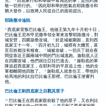
兒。
西底家
行耶和華眼中看為惡的事，是照
約雅
敬
一切所行的。
因此耶和華的怒氣在
耶路撒冷
和
3
猶大
發作，以致將人民從自己的面前趕出。
耶路撒冷淪陷
西底家
背叛
巴比倫
王。他做王第九年十月初十日，
4
巴比倫
王
尼布甲尼撒
率領全軍來攻擊
耶路撒冷
，對
城安營，四圍築壘攻城。
於是城被圍困，直到
西
5
底家
王十一年。
四月初九日，城裡有大饑荒，甚
6
至百姓都沒有糧食。
城被攻破，一切兵丁就在夜
7
間從靠近王園兩城中間的門出城逃跑。
迦勒底
人正
在四圍攻城，他們就往
亞拉巴
逃去。
迦勒底
的軍
8
隊追趕
西底家
王，在
耶利哥
的平原追上他；他的全
軍都離開他四散了。
迦勒底
人就拿住王，帶他到
9
哈馬
地的
利比拉
巴比倫
王那裡。
巴比倫
王便審判
他。
巴比倫王剜西底家之目戮其眾子
巴比倫
王在
西底家
眼前殺了他的眾子，又在
利比
10
拉
殺了
猶大
的一切首領。
並且剜了
西底家
的眼
11