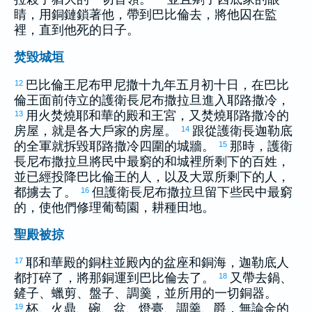
睛，用銅鏈鎖著他，帶到
巴比倫
去，將他囚在監
裡，直到他死的日子。
焚毀城垣
巴比倫
王
尼布甲尼撒
十九年五月初十日，在
巴比
12
倫
王面前侍立的護衛長
尼布撒拉旦
進入
耶路撒冷
，
用火焚燒耶和華的殿和王宮，又焚燒
耶路撒冷
的
13
房屋，就是各大戶家的房屋。
跟從護衛長
迦勒底
14
的全軍就拆毀
耶路撒冷
四圍的城牆。
那時，護衛
15
長
尼布撒拉旦
將民中最窮的和城裡所剩下的百姓，
並已經投降
巴比倫
王的人，以及大眾所剩下的人，
都擄去了。
但護衛長
尼布撒拉旦
留下些民中最窮
16
的，使他們修理葡萄園，耕種田地。
聖殿被掠
耶和華殿的銅柱並殿內的盆座和銅海，
迦勒底
人
17
都打碎了，將那銅運到
巴比倫
去了。
又帶去鍋、
18
鏟子、蠟剪、盤子、調羹，並所用的一切銅器。
杯、火鼎、碗、盆、燈臺、調羹、爵，無論金的
19