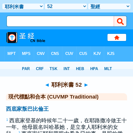
聖經
>
CUVMPT
> 耶利米書 52
◄
耶利米書 52
►
現代標點和合本 (CUVMP Traditional)
西底家叛巴比倫王
西底家
登基的時候年二十一歲，在
耶路撒冷
做王十
1
一年。他母親名叫
哈慕她
，是
立拿
人
耶利米
的女
2