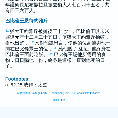
年護衛長
尼布撒拉旦
擄去
猶大
人七百四十五名，共
有四千六百人。
巴比倫王恩待約雅斤
猶大
王
約雅斤
被擄後三十七年，
巴比倫
王
以未米
31
羅達
元年十二月二十五日，使
猶大
王
約雅斤
抬頭，
提他出監，
又對他說恩言，使他的位高過與他一
32
同在
巴比倫
眾王的位，
給他脫了囚服。他終身在
33
巴比倫
王面前吃飯。
巴比倫
王賜他所需用的食
34
物，日日賜他一份，終身是這樣，直到他死的日
子。
Footnotes:
a.
52:25 或作：太監。
現代標點和合本 (CUVMP Traditional) ©2011 Global Bible Initiative.
Bible Hub