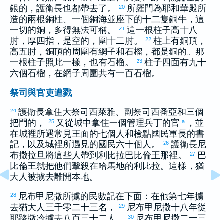
銀的，護衛長也都帶去了。
所羅門
為耶和華殿所
20
造的兩根銅柱、一個銅海並座下的十二隻銅牛，這
一切的銅，多得無法可稱。
這一根柱子高十八
21
肘，厚四指，是空的，圍十二肘。
柱上有銅頂，
22
高五肘，銅頂的周圍有網子和石榴，都是銅的。那
一根柱子照此一樣，也有石榴。
柱子四面有九十
23
六個石榴，在網子周圍共有一百石榴。
祭司與官吏遭戮
護衛長拿住大祭司
西萊雅
、副祭司
西番亞
和三個
24
把門的，
又從城中拿住一個管理兵丁的官
，並
25
a
在城裡所遇常見王面的七個人和檢點國民軍長的書
記，以及城裡所遇見的國民六十個人。
護衛長
尼
26
布撒拉旦
將這些人帶到
利比拉
巴比倫
王那裡。
巴
27
比倫
王就把他們擊殺在
哈馬
地的
利比拉
。這樣，
猶
大
人被擄去離開本地。
尼布甲尼撒
所擄的民數記在下面：在他第七年擄
28
去
猶大
人三千零二十三名，
尼布甲尼撒
十八年從
29
耶路撒冷
擄去八百三十二人，
尼布甲尼撒
二十三
30