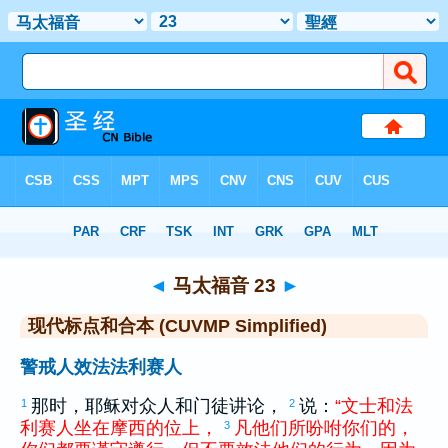
圣经
>
CUVMPS
> 马太福音 23
◄
马太福音 23
►
现代标点和合本 (CUVMP Simplified)
警戒人效法法利赛人
那时，耶稣对众人和门徒讲论，
说：
“
文士
和
法
1
2
利赛
人
坐
在
摩西
的
位
上
，
凡
他们
所
吩咐
你们
的
，
3