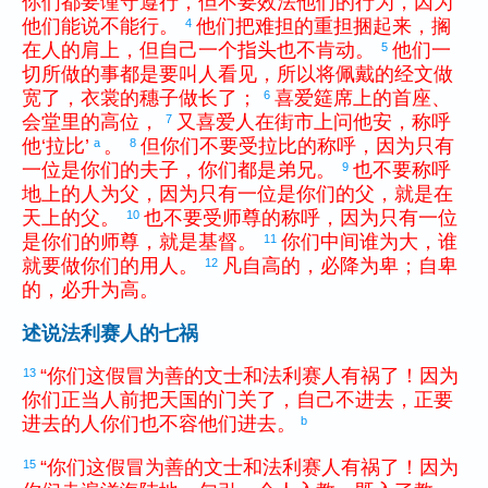
你们
都
要
谨守
遵行
，
但
不
要
效法
他们
的
行为
，
因为
他们
能
说
不
能
行
。
他们
把
难
担
的
重担
捆
起来
，
搁
4
在
人
的
肩
上
，
但
自己
一
个
指头
也
不
肯
动
。
他们
一
5
切
所
做
的
事
都
是
要
叫
人
看见
，
所以
将
佩戴
的
经文
做
宽
了
，
衣裳
的
穗子
做
长
了
；
喜爱
筵席
上
的
首座
、
6
会堂
里
的
高位
，
又
喜爱
人
在
街市
上
问
他
安
，
称呼
7
他
‘
拉比
’
。
但
你们
不
要
受
拉比
的
称呼
，
因为
只有
a
8
一
位
是
你们
的
夫子
，
你们
都
是
弟兄
。
也
不
要
称呼
9
地上
的
人
为
父
，
因为
只有
一
位
是
你们
的
父
，
就是
在
天上
的
父
。
也
不
要
受
师尊
的
称呼
，
因为
只有
一
位
10
是
你们
的
师尊
，
就是
基督
。
你们
中间
谁
为
大
，
谁
11
就
要
做
你们
的
用人
。
凡
自高
的
，
必
降
为
卑
；
自卑
12
的
，
必
升
为
高
。
述说法利赛人的七祸
“
你们
这
假冒为善
的
文士
和
法利赛
人
有祸
了
！
因为
13
你们
正
当
人
前
把
天
国
的
门
关
了
，
自己
不
进去
，
正
要
进去
的
人
你们
也
不
容
他们
进去
。
b
“
你们
这
假冒为善
的
文士
和
法利赛
人
有祸
了
！
因为
15