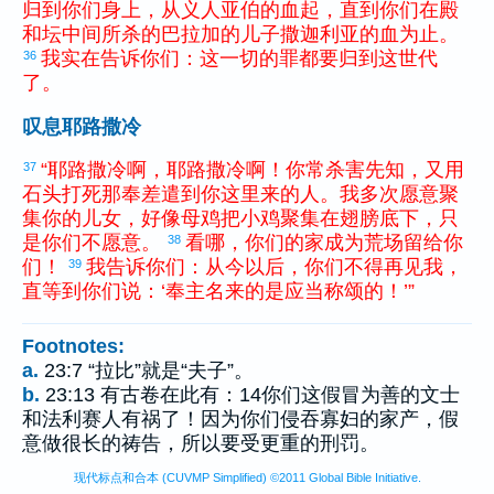
归
到
你们
身
上
，
从
义人
亚伯
的
血
起
，
直到
你们
在
殿
和
坛
中间
所
杀
的
巴拉加
的
儿子
撒迦利亚
的
血
为止
。
我
实在
告诉
你们
：
这
一切
的
罪
都
要
归
到
这
世代
36
了
。
叹息耶路撒冷
“
耶路撒冷
啊
，
耶路撒冷
啊
！
你
常
杀害
先知
，
又
用
37
石头
打死
那
奉
差遣
到
你
这里
来
的
人
。
我
多次
愿意
聚
集
你
的
儿女
，
好像
母鸡
把
小鸡
聚集
在
翅膀
底下
，
只
是
你们
不
愿意
。
看
哪
，
你们
的
家
成为
荒场
留
给
你
38
们
！
我
告诉
你们
：
从今以后
，
你们
不
得
再
见
我
，
39
直
等到
你们
说
：
‘
奉
主
名
来
的
是
应当
称颂
的
！
’
”
Footnotes:
a.
23:7 “拉比”就是“夫子”。
b.
23:13 有古卷在此有：14你们这假冒为善的文士
和法利赛人有祸了！因为你们侵吞寡妇的家产，假
意做很长的祷告，所以要受更重的刑罚。
现代标点和合本 (CUVMP Simplified) ©2011 Global Bible Initiative.