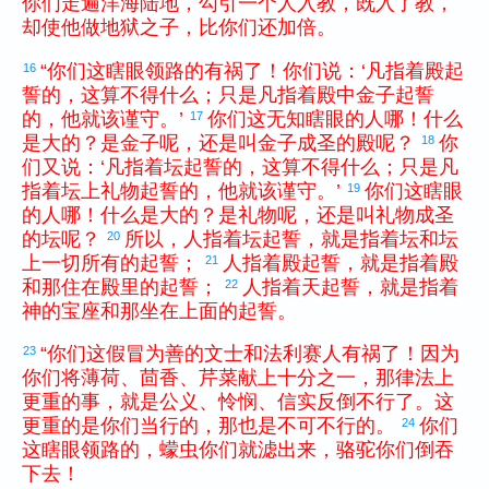
你们
走遍
洋海
陆地
，
勾引
一
个
人
入教
，
既
入
了
教
，
却
使
他
做
地狱
之
子
，
比
你们
还
加倍
。
“
你们
这
瞎眼
领路
的
有祸
了
！
你们
说
：
‘
凡
指着
殿
起
16
誓
的
，
这
算
不
得
什么
；
只是
凡
指着
殿
中
金子
起誓
的
，
他
就
该
谨守
。
’
你们
这
无知
瞎眼
的
人
哪
！
什么
17
是
大
的
？
是
金子
呢
，
还是
叫
金子
成圣
的
殿
呢
？
你
18
们
又
说
：
‘
凡
指着
坛
起誓
的
，
这
算
不
得
什么
；
只是
凡
指着
坛
上
礼物
起誓
的
，
他
就
该
谨守
。
’
你们
这
瞎眼
19
的
人
哪
！
什么
是
大
的
？
是
礼物
呢
，
还是
叫
礼物
成圣
的
坛
呢
？
所以
，
人
指着
坛
起誓
，
就是
指着
坛
和
坛
20
上
一切
所有
的
起誓
；
人
指着
殿
起誓
，
就是
指着
殿
21
和
那
住
在
殿
里
的
起誓
；
人
指着
天
起誓
，
就是
指着
22
神
的
宝座
和
那
坐
在
上面
的
起誓
。
“
你们
这
假冒为善
的
文士
和
法利赛
人
有祸
了
！
因为
23
你们
将
薄荷
、
茴香
、
芹菜
献上
十分之一
，
那
律法
上
更
重
的
事
，
就是
公义
、
怜悯
、
信实
反倒
不
行
了
。
这
更
重
的
是
你们
当
行
的
，
那
也
是
不
可
不
行
的
。
你们
24
这
瞎眼
领路
的
，
蠓虫
你们
就
滤
出来
，
骆驼
你们
倒
吞
下去
！