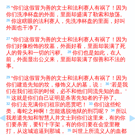
“
你们
这
假冒为善
的
文士
和
法利赛
人
有祸
了
！
因为
25
你们
洗净
杯盘
的
外面
，
里面
却
盛
满
了
勒索
和
放荡
。
你
这
瞎眼
的
法利赛
人
，
先
洗净
杯盘
的
里面
，
好
叫
26
外面
也
干净
了
。
“
你们
这
假冒为善
的
文士
和
法利赛
人
有祸
了
！
因为
27
你们
好像
粉饰
的
坟墓
，
外面
好看
，
里面
却
装
满
了
死
人
的
骨头
和
一切
的
污秽
。
你们
也
是
如此
，
在
人
28
前
，
外面
显出
公义
来
，
里面
却
装
满
了
假善
和
不法
的
事
。
“
你们
这
假冒为善
的
文士
和
法利赛
人
有祸
了
！
因为
29
你们
建造
先知
的
坟
，
修饰
义人
的
墓
，
说
：
‘
若是
我
30
们
在
我们
祖宗
的
时候
，
必
不
和
他们
同
流
先知
的
血
。
’
这
就
是
你们
自己
证明
是
杀害
先知
者
的
子孙
了
。
31
你们
去
充满
你们
祖宗
的
恶贯
吧
！
你们
这些
蛇
32
33
类
，
毒蛇
之
种
啊
！
怎
能
逃脱
地狱
的
刑罚
呢
？
所以
34
我
差遣
先知
和
智慧人
并
文士
到
你们
这里
来
，
有的
你
们
要
杀害
，
要
钉
十字架
，
有的
你们
要
在
会堂
里
鞭
打
，
从
这
城
追逼
到
那
城
，
叫
世上
所
流
义人
的
血
都
35