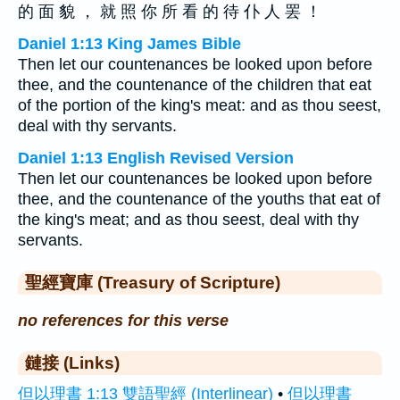
的 面 貌 ， 就 照 你 所 看 的 待 仆 人 罢 ！
Daniel 1:13 King James Bible
Then let our countenances be looked upon before
thee, and the countenance of the children that eat
of the portion of the king's meat: and as thou seest,
deal with thy servants.
Daniel 1:13 English Revised Version
Then let our countenances be looked upon before
thee, and the countenance of the youths that eat of
the king's meat; and as thou seest, deal with thy
servants.
聖經寶庫 (Treasury of Scripture)
no references for this verse
鏈接 (Links)
但以理書 1:13 雙語聖經 (Interlinear)
•
但以理書