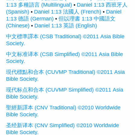
1:13 多種語言 (Multilingual)
•
Daniel 1:13 西班牙人
(Spanish)
•
Daniel 1:13 法國人 (French)
•
Daniel
1:13 德語 (German)
•
但以理書 1:13 中國語文
(Chinese)
•
Daniel 1:13 英語 (English)
中文標準譯本 (CSB Traditional) ©2011 Asia Bible
Society.
中文标准译本 (CSB Simplified) ©2011 Asia Bible
Society.
現代標點和合本 (CUVMP Traditional) ©2011 Asia
Bible Society.
现代标点和合本 (CUVMP Simplified) ©2011 Asia
Bible Society.
聖經新譯本 (CNV Traditional) ©2010 Worldwide
Bible Society.
圣经新译本 (CNV Simplified) ©2010 Worldwide
Bible Society.