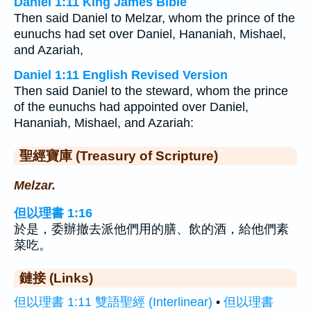
Daniel 1:11 King James Bible
Then said Daniel to Melzar, whom the prince of the
eunuchs had set over Daniel, Hananiah, Mishael,
and Azariah,
Daniel 1:11 English Revised Version
Then said Daniel to the steward, whom the prince
of the eunuchs had appointed over Daniel,
Hananiah, Mishael, and Azariah:
聖經寶庫 (Treasury of Scripture)
Melzar.
但以理書 1:16
於是，委辦撤去派他們用的膳、飲的酒，給他們素
菜吃。
鏈接 (Links)
但以理書 1:11 雙語聖經 (Interlinear)
•
但以理書