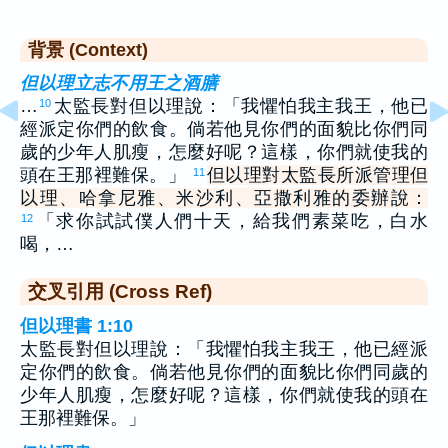
背景 (Context)
但以理立志不用王之酒膳
…
太監長對但以理說：「我懼怕我主我王，他已
10
經派定你們的飲食。倘若他見你們的面貌比你們同
歲的少年人肌瘦，怎麼好呢？這樣，你們就使我的
頭在王那裡難保。」
但以理對太監長所派管理但
11
以理、哈拿尼雅、米沙利、亞撒利雅的委辦說：
「求你試試僕人們十天，給我們素菜吃，白水
12
喝，…
交叉引用 (Cross Ref)
但以理書 1:10
太監長對但以理說：「我懼怕我主我王，他已經派
定你們的飲食。倘若他見你們的面貌比你們同歲的
少年人肌瘦，怎麼好呢？這樣，你們就使我的頭在
王那裡難保。」