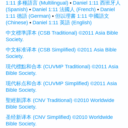
1:11 多種語言 (Multilingual)
•
Daniel 1:11 西班牙人
(Spanish)
•
Daniel 1:11 法國人 (French)
•
Daniel
1:11 德語 (German)
•
但以理書 1:11 中國語文
(Chinese)
•
Daniel 1:11 英語 (English)
中文標準譯本 (CSB Traditional) ©2011 Asia Bible
Society.
中文标准译本 (CSB Simplified) ©2011 Asia Bible
Society.
現代標點和合本 (CUVMP Traditional) ©2011 Asia
Bible Society.
现代标点和合本 (CUVMP Simplified) ©2011 Asia
Bible Society.
聖經新譯本 (CNV Traditional) ©2010 Worldwide
Bible Society.
圣经新译本 (CNV Simplified) ©2010 Worldwide
Bible Society.