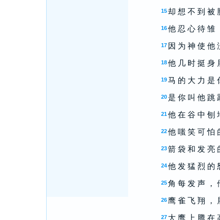
却 想 不 到 被 
15
他 忍 心 待 雏 
16
因 为 神 使 他 
17
他 几 时 挺 身 
18
马 的 大 力 是 
19
是 你 叫 他 跳 
20
他 在 谷 中 刨 
21
他 嗤 笑 可 怕 
22
箭 袋 和 发 亮 
23
他 发 猛 烈 的 
24
角 每 发 声 ， 
25
鹰 雀 飞 翔 ， 
26
大 鹰 上 腾 在 
27