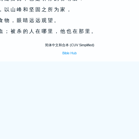
， 以 山 峰 和 坚 固 之 所 为 家 ，
食 物 ， 眼 睛 远 远 观 望 。
血 ； 被 杀 的 人 在 哪 里 ， 他 也 在 那 里 。
简体中文和合本 (CUV Simplified)
Bible Hub