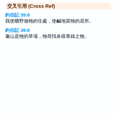
交叉引用 (Cross Ref)
約伯記 39:6
我使曠野做牠的住處，使鹹地當牠的居所。
約伯記 39:8
遍山是牠的草場，牠尋找各樣青綠之物。