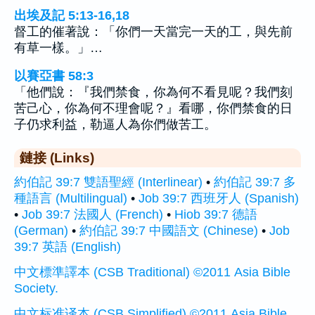
出埃及記 5:13-16,18
督工的催著說：「你們一天當完一天的工，與先前
有草一樣。」…
以賽亞書 58:3
「他們說：『我們禁食，你為何不看見呢？我們刻
苦己心，你為何不理會呢？』看哪，你們禁食的日
子仍求利益，勒逼人為你們做苦工。
鏈接 (Links)
約伯記 39:7 雙語聖經 (Interlinear)
•
約伯記 39:7 多
種語言 (Multilingual)
•
Job 39:7 西班牙人 (Spanish)
•
Job 39:7 法國人 (French)
•
Hiob 39:7 德語
(German)
•
約伯記 39:7 中國語文 (Chinese)
•
Job
39:7 英語 (English)
中文標準譯本 (CSB Traditional) ©2011 Asia Bible
Society.
中文标准译本 (CSB Simplified) ©2011 Asia Bible