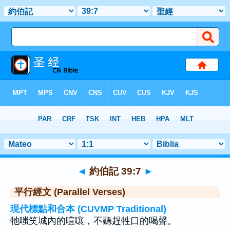
聖經
>
約伯記
>
章 39
> 聖經金句 7
◄
約伯記 39:7
►
平行經文 (Parallel Verses)
現代標點和合本 (CUVMP Traditional)
牠嗤笑城內的喧嚷，不聽趕牲口的喝聲。