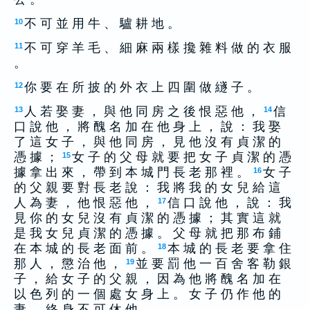
不 可 並 用 牛 、 驢 耕 地 。
10
不 可 穿 羊 毛 、 細 麻 兩 樣 攙 雜 料 做 的 衣 服
11
。
你 要 在 所 披 的 外 衣 上 四 圍 做 繸 子 。
12
人 若 娶 妻 ， 與 他 同 房 之 後 恨 惡 他 ，
信
13
14
口 說 他 ， 將 醜 名 加 在 他 身 上 ， 說 ： 我 娶
了 這 女 子 ， 與 他 同 房 ， 見 他 沒 有 貞 潔 的
憑 據 ；
女 子 的 父 母 就 要 把 女 子 貞 潔 的 憑
15
據 拿 出 來 ， 帶 到 本 城 門 長 老 那 裡 。
女 子
16
的 父 親 要 對 長 老 說 ： 我 將 我 的 女 兒 給 這
人 為 妻 ， 他 恨 惡 他 ，
信 口 說 他 ， 說 ： 我
17
見 你 的 女 兒 沒 有 貞 潔 的 憑 據 ； 其 實 這 就
是 我 女 兒 貞 潔 的 憑 據 。 父 母 就 把 那 布 鋪
在 本 城 的 長 老 面 前 。
本 城 的 長 老 要 拿 住
18
那 人 ， 懲 治 他 ，
並 要 罰 他 一 百 舍 客 勒 銀
19
子 ， 給 女 子 的 父 親 ， 因 為 他 將 醜 名 加 在
以 色 列 的 一 個 處 女 身 上 。 女 子 仍 作 他 的
妻 ， 終 身 不 可 休 他 。