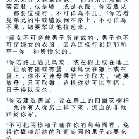
落 甚 麼 ， 或 是 驢 ， 或 是 衣 服 ， 你 若 遇 見
， 都 要 這 樣 行 ， 不 可 佯 為 不 見 。
你 若 看
4
見 弟 兄 的 牛 或 驢 跌 倒 在 路 上 ， 不 可 佯 為
不 見 ， 總 要 幫 助 他 拉 起 來 。
婦 女 不 可 穿 戴 男 子 所 穿 戴 的 ， 男 子 也 不
5
可 穿 婦 女 的 衣 服 ， 因 為 這 樣 行 都 是 耶 和
華 ─ 你 神 所 憎 惡 的 。
你 若 路 上 遇 見 鳥 窩 ， 或 在 樹 上 或 在 地 上
6
， 裡 頭 有 雛 或 有 蛋 ， 母 鳥 伏 在 雛 上 或 在
蛋 上 ， 你 不 可 連 母 帶 雛 一 併 取 去 。
總 要
7
放 母 ， 只 可 取 雛 ， 這 樣 你 就 可 以 享 福 ，
日 子 得 以 長 久 。
你 若 建 造 房 屋 ， 要 在 房 上 的 四 圍 安 欄 杆
8
， 免 得 有 人 從 房 上 掉 下 來 ， 流 血 的 罪 就
歸 於 你 家 。
不 可 把 兩 樣 種 子 種 在 你 的 葡 萄 園 裡 ， 免
9
得 你 撒 種 所 結 的 和 葡 萄 園 的 果 子 都 要 充
公 。