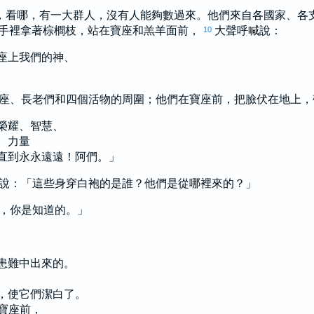
，看哪，有一大群人，沒有人能夠數過來。他們來自各國家、各
手裡拿著棕櫚枝，站在寶座和羔羊面前，
大聲呼喊說：
10
座上我們的神、
座、長老們和四個活物的周圍；他們在寶座前，把臉伏在地上
榮耀、智慧、
、力量
直到永永遠遠！阿們。」
說：「這些身穿白袍的是誰？他們是從哪裡來的？」
，你是知道的。」
患難中出來的。
，使它們潔白了。
寶座前，