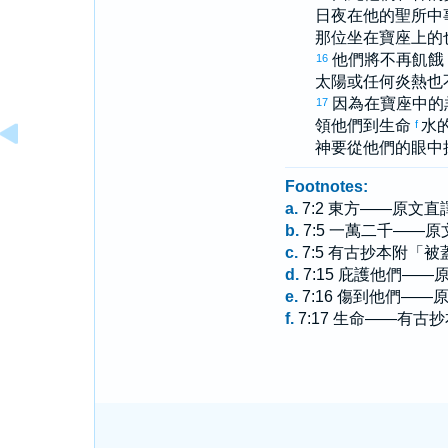
日夜在他的聖所中
那位坐在寶座上的
他們將不再飢餓
16
太陽或任何炎熱也
因為在寶座中的
17
領他們到生命
水
f
神要從他們的眼中
Footnotes:
a.
7:2 東方——原文
b.
7:5 一萬二千——
c.
7:5 有古抄本附
d.
7:15 庇護他們—
e.
7:16 傷到他們—
f.
7:17 生命——有古