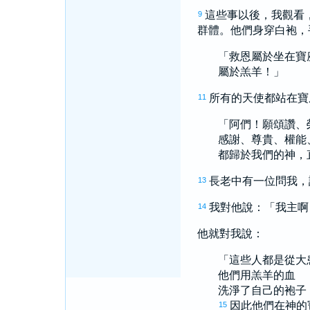
這些事以後，我觀看
9
群體。他們身穿白袍，
「救恩屬於坐在寶
屬於羔羊！」
所有的天使都站在寶
11
「阿們！願頌讚、
感謝、尊貴、權能
都歸於我們的神，
長老中有一位問我，
13
我對他說：「我主啊
14
他就對我說：
「這些人都是從大
他們用羔羊的血
洗淨了自己的袍子
因此他們在神的
15