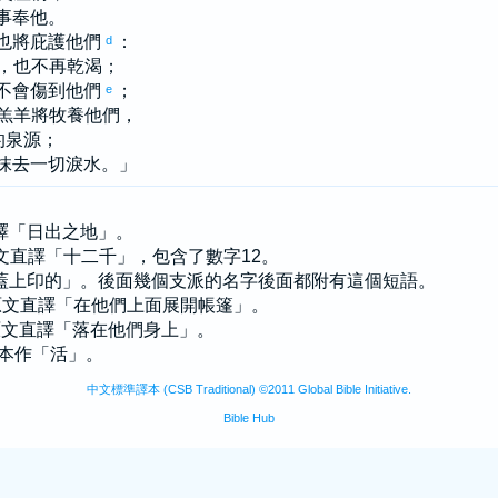
事奉他。
也將庇護他們
：
d
，也不再乾渴；
不會傷到他們
；
e
羔羊將牧養他們，
的泉源；
抹去一切淚水。」
直譯「日出之地」。
原文直譯「十二千」，包含了數字12。
「被蓋上印的」。後面幾個支派的名字後面都附有這個短語。
—原文直譯「在他們上面展開帳篷」。
—原文直譯「落在他們身上」。
抄本作「活」。
中文標準譯本 (CSB Traditional) ©2011 Global Bible Initiative.
Bible Hub