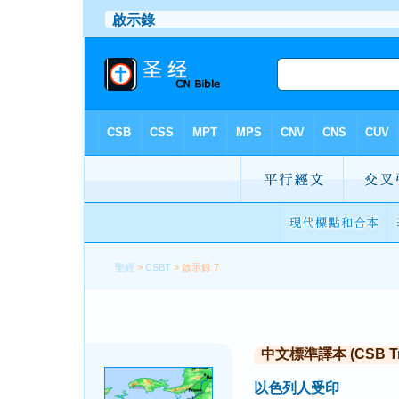
聖經
>
CSBT
> 啟示錄 7
中文標準譯本 (CSB Trad
以色列人受印