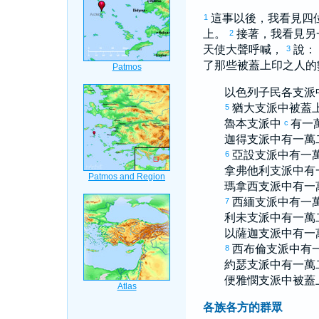
這事以後，我看見四
1
上。
接著，我看見另
2
天使大聲呼喊，
說：
3
了那些被蓋上印之人的
以色列
子民各支派
猶大
支派中被蓋
5
魯本
支派中
有一
c
迦得
支派中有一萬
亞設
支派中有一
6
拿弗他利
支派中有
瑪拿西
支派中有一
西緬
支派中有一
7
利未
支派中有一萬
以薩迦
支派中有一
西布倫
支派中有
8
約瑟
支派中有一萬
便雅憫
支派中被蓋
各族各方的群眾