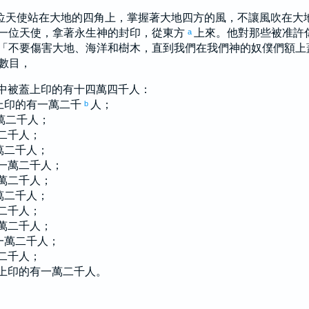
位天使站在大地的四角上，掌握著大地四方的風，不讓風吹在大
一位天使，拿著永生神的封印，從東方
上來。他對那些被准許
a
「不要傷害大地、海洋和樹木，直到我們在我們神的奴僕們額上
數目，
中被蓋上印的有十四萬四千人：
上印的有一萬二千
人；
b
萬二千人；
二千人；
萬二千人；
一萬二千人；
萬二千人；
萬二千人；
二千人；
萬二千人；
一萬二千人；
二千人；
上印的有一萬二千人。