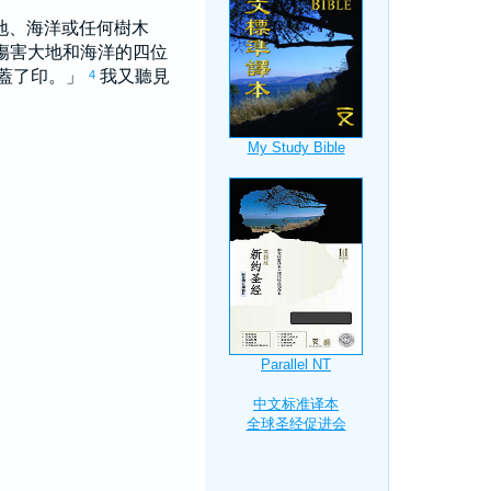
地、海洋或任何樹木
傷害大地和海洋的四位
蓋了印。」
我又聽見
4