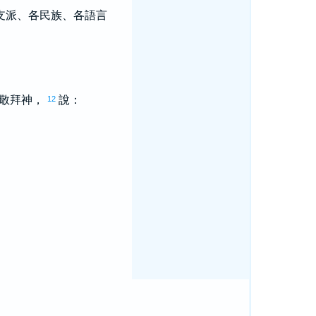
支派、各民族、各語言
，敬拜神，
說：
12