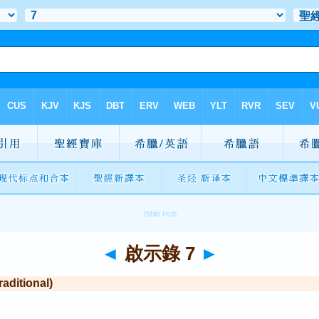
◄
啟示錄 7
►
itional)