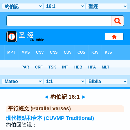
聖經
>
約伯記
>
章 16
> 聖經金句 1
◄
約伯記 16:1
►
平行經文 (Parallel Verses)
現代標點和合本 (CUVMP Traditional)
約伯回答說：