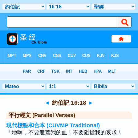
聖經
>
約伯記
>
章 16
> 聖經金句 18
◄
約伯記 16:18
►
平行經文 (Parallel Verses)
現代標點和合本 (CUVMP Traditional)
「地啊，不要遮蓋我的血！不要阻擋我的哀求！