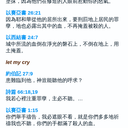
塗抹，因為他們在修造的人眼前惹動你的怒氣。
以賽亞書 26:21
因為耶和華從他的居所出來，要刑罰地上居民的罪
孽，地也必露出其中的血，不再掩蓋被殺的人。
以西結書 24:7
城中所流的血倒在淨光的磐石上，不倒在地上，用
土掩蓋。
let my cry
約伯記 27:9
患難臨到他，神豈能聽他的呼求？
詩篇 66:18,19
我若心裡注重罪孽，主必不聽。…
以賽亞書 1:15
你們舉手禱告，我必遮眼不看，就是你們多多地祈
禱我也不聽，你們的手都滿了殺人的血。