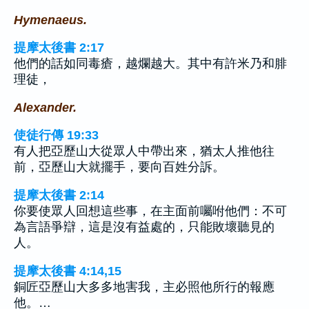
Hymenaeus.
提摩太後書 2:17
他們的話如同毒瘡，越爛越大。其中有許米乃和腓
理徒，
Alexander.
使徒行傳 19:33
有人把亞歷山大從眾人中帶出來，猶太人推他往
前，亞歷山大就擺手，要向百姓分訴。
提摩太後書 2:14
你要使眾人回想這些事，在主面前囑咐他們：不可
為言語爭辯，這是沒有益處的，只能敗壞聽見的
人。
提摩太後書 4:14,15
銅匠亞歷山大多多地害我，主必照他所行的報應
他。…