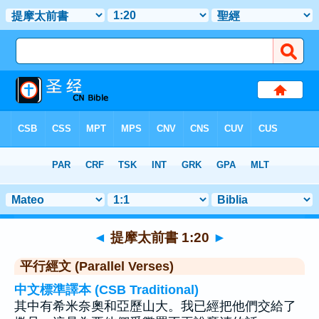
聖經
>
提摩太前書
>
章 1
> 聖經金句 20
◄
提摩太前書 1:20
►
平行經文 (Parallel Verses)
中文標準譯本 (CSB Traditional)
其中有希米奈奧和亞歷山大。我已經把他們交給了