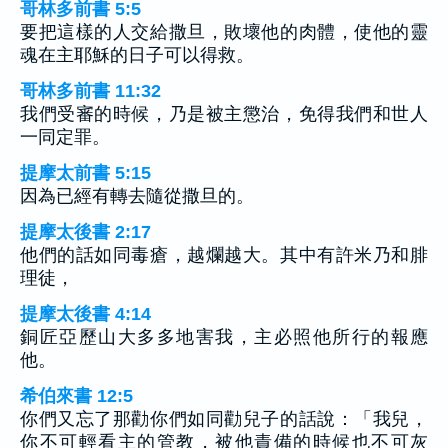
哥林多前書 5:5
要把這樣的人交給撒旦，敗壞他的肉體，使他的靈
魂在主耶穌的日子可以得救。
哥林多前書 11:32
我們受審的時候，乃是被主懲治，免得我們和世人
一同定罪。
提摩太前書 5:15
因為已經有轉去隨從撒旦的。
提摩太後書 2:17
他們的話如同毒瘡，越爛越大。其中有許米乃和腓
理徒，
提摩太後書 4:14
銅匠亞歷山大多多地害我，主必照他所行的報應
他。
希伯來書 12:5
你們又忘了那勸你們如同勸兒子的話說：「我兒，
你不可輕看主的管教，被他責備的時候也不可灰