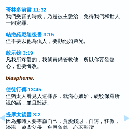
哥林多前書 11:32
我們受審的時候，乃是被主懲治，免得我們和世人
一同定罪。
帖撒羅尼迦後書 3:15
但不要以他為仇人，要勸他如弟兄。
啟示錄 3:19
凡我所疼愛的，我就責備管教他，所以你要發熱
心，也要悔改。
blaspheme.
使徒行傳 13:45
但猶太人看見人這樣多，就滿心嫉妒，硬駁保羅所
說的話，並且毀謗。
提摩太後書 3:2
因為那時人要專顧自己，貪愛錢財，自誇，狂傲，
謗讟，違背父母，忘恩負義，心不聖潔，